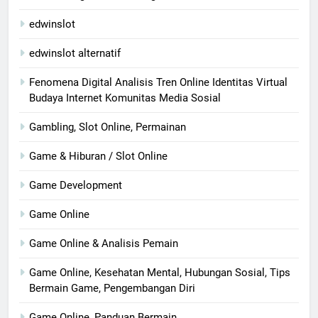
edwinslot
edwinslot alternatif
Fenomena Digital Analisis Tren Online Identitas Virtual
Budaya Internet Komunitas Media Sosial
Gambling, Slot Online, Permainan
Game & Hiburan / Slot Online
Game Development
Game Online
Game Online & Analisis Pemain
Game Online, Kesehatan Mental, Hubungan Sosial, Tips
Bermain Game, Pengembangan Diri
Game Online, Panduan Bermain