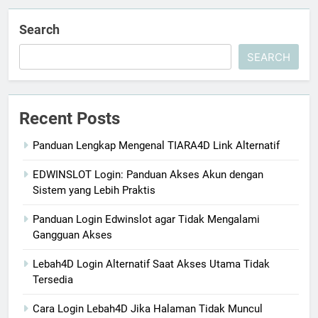
Search
SEARCH
Recent Posts
Panduan Lengkap Mengenal TIARA4D Link Alternatif
EDWINSLOT Login: Panduan Akses Akun dengan
Sistem yang Lebih Praktis
Panduan Login Edwinslot agar Tidak Mengalami
Gangguan Akses
Lebah4D Login Alternatif Saat Akses Utama Tidak
Tersedia
Cara Login Lebah4D Jika Halaman Tidak Muncul