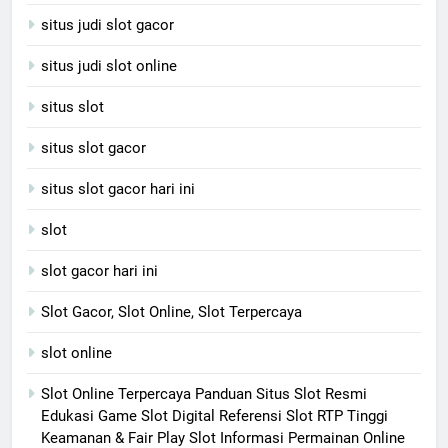
situs judi slot gacor
situs judi slot online
situs slot
situs slot gacor
situs slot gacor hari ini
slot
slot gacor hari ini
Slot Gacor, Slot Online, Slot Terpercaya
slot online
Slot Online Terpercaya Panduan Situs Slot Resmi
Edukasi Game Slot Digital Referensi Slot RTP Tinggi
Keamanan & Fair Play Slot Informasi Permainan Online