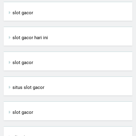
slot gacor
slot gacor hari ini
slot gacor
situs slot gacor
slot gacor