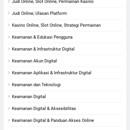
Judi Online, Slot Online, Permainan Kasino
Judi Online, Ulasan Platform
Kasino Online, Slot Online, Strategi Permainan
Keamanan & Edukasi Pengguna
Keamanan & Infrastruktur Digital
Keamanan Akun Digital
Keamanan Aplikasi & Infrastruktur Digital
Keamanan dan Teknologi
Keamanan Digital​
Keamanan Digital & Aksesibilitas
Keamanan Digital & Panduan Akses Online