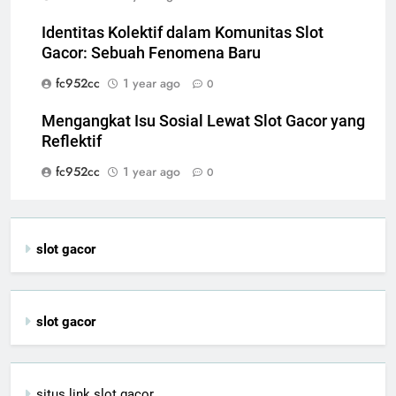
Identitas Kolektif dalam Komunitas Slot
Gacor: Sebuah Fenomena Baru
fc952cc
1 year ago
0
Mengangkat Isu Sosial Lewat Slot Gacor yang
Reflektif
fc952cc
1 year ago
0
slot gacor
slot gacor
situs link slot gacor