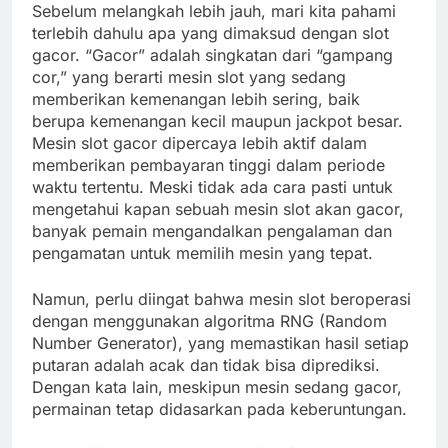
Sebelum melangkah lebih jauh, mari kita pahami
terlebih dahulu apa yang dimaksud dengan slot
gacor. “Gacor” adalah singkatan dari “gampang
cor,” yang berarti mesin slot yang sedang
memberikan kemenangan lebih sering, baik
berupa kemenangan kecil maupun jackpot besar.
Mesin slot gacor dipercaya lebih aktif dalam
memberikan pembayaran tinggi dalam periode
waktu tertentu. Meski tidak ada cara pasti untuk
mengetahui kapan sebuah mesin slot akan gacor,
banyak pemain mengandalkan pengalaman dan
pengamatan untuk memilih mesin yang tepat.
Namun, perlu diingat bahwa mesin slot beroperasi
dengan menggunakan algoritma RNG (Random
Number Generator), yang memastikan hasil setiap
putaran adalah acak dan tidak bisa diprediksi.
Dengan kata lain, meskipun mesin sedang gacor,
permainan tetap didasarkan pada keberuntungan.