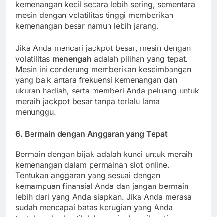
kemenangan kecil secara lebih sering, sementara
mesin dengan volatilitas tinggi memberikan
kemenangan besar namun lebih jarang.
Jika Anda mencari jackpot besar, mesin dengan
volatilitas
menengah
adalah pilihan yang tepat.
Mesin ini cenderung memberikan keseimbangan
yang baik antara frekuensi kemenangan dan
ukuran hadiah, serta memberi Anda peluang untuk
meraih jackpot besar tanpa terlalu lama
menunggu.
6.
Bermain dengan Anggaran yang Tepat
Bermain dengan bijak adalah kunci untuk meraih
kemenangan dalam permainan slot online.
Tentukan anggaran yang sesuai dengan
kemampuan finansial Anda dan jangan bermain
lebih dari yang Anda siapkan. Jika Anda merasa
sudah mencapai batas kerugian yang Anda