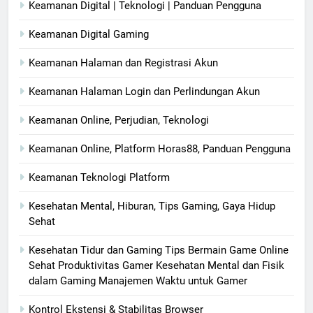
Keamanan Digital | Teknologi | Panduan Pengguna
Keamanan Digital Gaming
Keamanan Halaman dan Registrasi Akun
Keamanan Halaman Login dan Perlindungan Akun
Keamanan Online, Perjudian, Teknologi
Keamanan Online, Platform Horas88, Panduan Pengguna
Keamanan Teknologi Platform
Kesehatan Mental, Hiburan, Tips Gaming, Gaya Hidup
Sehat
Kesehatan Tidur dan Gaming Tips Bermain Game Online
Sehat Produktivitas Gamer Kesehatan Mental dan Fisik
dalam Gaming Manajemen Waktu untuk Gamer
Kontrol Ekstensi & Stabilitas Browser