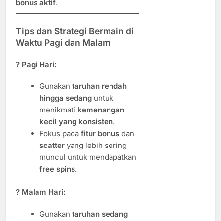
bonus aktif
.
Tips dan Strategi Bermain di
Waktu Pagi dan Malam
?
Pagi Hari:
Gunakan
taruhan rendah
hingga sedang
untuk
menikmati
kemenangan
kecil yang konsisten
.
Fokus pada
fitur bonus
dan
scatter
yang lebih sering
muncul untuk mendapatkan
free spins
.
?
Malam Hari:
Gunakan
taruhan sedang