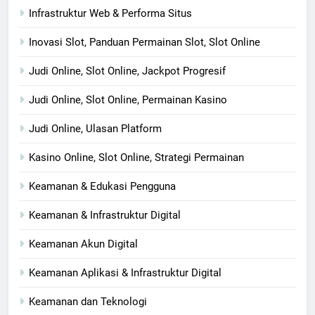
Infrastruktur Web & Performa Situs
Inovasi Slot, Panduan Permainan Slot, Slot Online
Judi Online, Slot Online, Jackpot Progresif
Judi Online, Slot Online, Permainan Kasino
Judi Online, Ulasan Platform
Kasino Online, Slot Online, Strategi Permainan
Keamanan & Edukasi Pengguna
Keamanan & Infrastruktur Digital
Keamanan Akun Digital
Keamanan Aplikasi & Infrastruktur Digital
Keamanan dan Teknologi