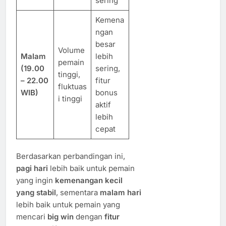
sering
Kemena
ngan
besar
Volume
Malam
lebih
pemain
(19.00
sering,
tinggi,
– 22.00
fitur
fluktuas
WIB)
bonus
i tinggi
aktif
lebih
cepat
Berdasarkan perbandingan ini,
pagi hari
lebih baik untuk pemain
yang ingin
kemenangan kecil
yang stabil
, sementara
malam hari
lebih baik untuk pemain yang
mencari
big win
dengan
fitur