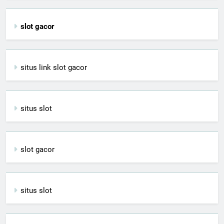
slot gacor
situs link slot gacor
situs slot
slot gacor
situs slot