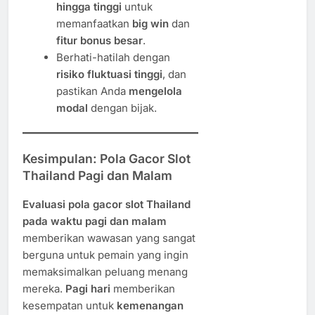
hingga tinggi
untuk
memanfaatkan
big win
dan
fitur bonus besar
.
Berhati-hatilah dengan
risiko fluktuasi tinggi
, dan
pastikan Anda
mengelola
modal
dengan bijak.
Kesimpulan: Pola Gacor Slot
Thailand Pagi dan Malam
Evaluasi pola gacor slot Thailand
pada waktu pagi dan malam
memberikan wawasan yang sangat
berguna untuk pemain yang ingin
memaksimalkan peluang menang
mereka.
Pagi hari
memberikan
kesempatan untuk
kemenangan