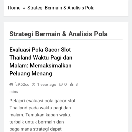
Home
Strategi Bermain & Analisis Pola
Strategi Bermain & Analisis Pola
Evaluasi Pola Gacor Slot
Thailand Waktu Pagi dan
Malam: Memaksimalkan
Peluang Menang
fc952cc
1 year ago
0
8
mins
Pelajari evaluasi pola gacor slot
Thailand pada waktu pagi dan
malam. Temukan kapan waktu
terbaik untuk bermain dan
bagaimana strategi dapat