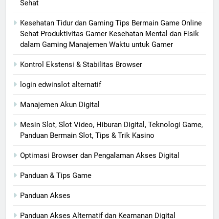
Sehat
Kesehatan Tidur dan Gaming Tips Bermain Game Online
Sehat Produktivitas Gamer Kesehatan Mental dan Fisik
dalam Gaming Manajemen Waktu untuk Gamer
Kontrol Ekstensi & Stabilitas Browser
login edwinslot alternatif
Manajemen Akun Digital
Mesin Slot, Slot Video, Hiburan Digital, Teknologi Game,
Panduan Bermain Slot, Tips & Trik Kasino
Optimasi Browser dan Pengalaman Akses Digital
Panduan & Tips Game
Panduan Akses
Panduan Akses Alternatif dan Keamanan Digital