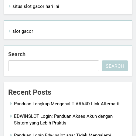
situs slot gacor hari ini
slot gacor
Search
SEARCH
Recent Posts
Panduan Lengkap Mengenal TIARA4D Link Alternatif
EDWINSLOT Login: Panduan Akses Akun dengan
Sistem yang Lebih Praktis
Panduan Login Edwinslot agar Tidak Mengalami