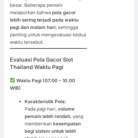
besar. Beberapa pemain
melaporkan bahwa
pola gacor
lebih sering terjadi pada waktu
pagi dan malam hari
, sehingga
penting untuk mengevaluasi kedua
waktu tersebut.
Evaluasi Pola Gacor Slot
Thailand Waktu Pagi
Waktu Pagi (07.00 – 10.00
WIB)
Karakteristik Pola:
Pada pagi hari,
volume
pemain lebih rendah
, yang
memberikan
kesempatan
bagi sistem untuk lebih