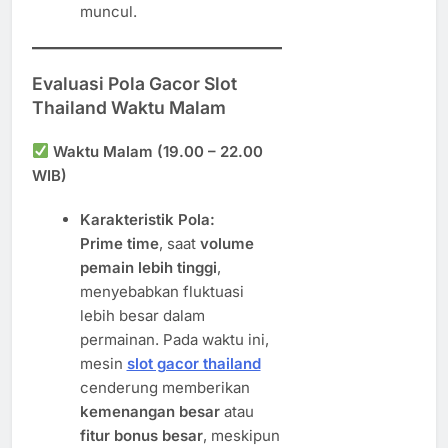
muncul.
Evaluasi Pola Gacor Slot
Thailand Waktu Malam
Waktu Malam (19.00 – 22.00
WIB)
Karakteristik Pola:
Prime time
, saat
volume
pemain lebih tinggi
,
menyebabkan fluktuasi
lebih besar dalam
permainan. Pada waktu ini,
mesin
slot gacor thailand
cenderung memberikan
kemenangan besar
atau
fitur bonus besar
, meskipun