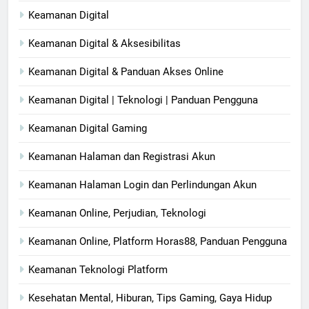
Keamanan Digital​
Keamanan Digital & Aksesibilitas
Keamanan Digital & Panduan Akses Online
Keamanan Digital | Teknologi | Panduan Pengguna
Keamanan Digital Gaming
Keamanan Halaman dan Registrasi Akun
Keamanan Halaman Login dan Perlindungan Akun
Keamanan Online, Perjudian, Teknologi
Keamanan Online, Platform Horas88, Panduan Pengguna
Keamanan Teknologi Platform
Kesehatan Mental, Hiburan, Tips Gaming, Gaya Hidup