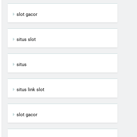
slot gacor
situs slot
situs
situs link slot
slot gacor