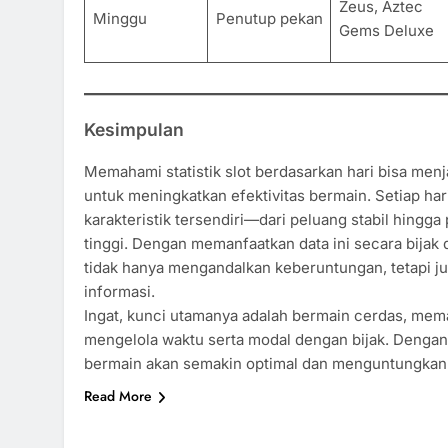
Zeus, Aztec
Minggu
Penutup pekan
Gems Deluxe
Kesimpulan
Memahami statistik slot berdasarkan hari bisa menja
untuk meningkatkan efektivitas bermain. Setiap har
karakteristik tersendiri—dari peluang stabil hingg
tinggi. Dengan memanfaatkan data ini secara bijak
tidak hanya mengandalkan keberuntungan, tetapi ju
informasi.
Ingat, kunci utamanya adalah bermain cerdas, mem
mengelola waktu serta modal dengan bijak. Dengan
bermain akan semakin optimal dan menguntungkan
Read More