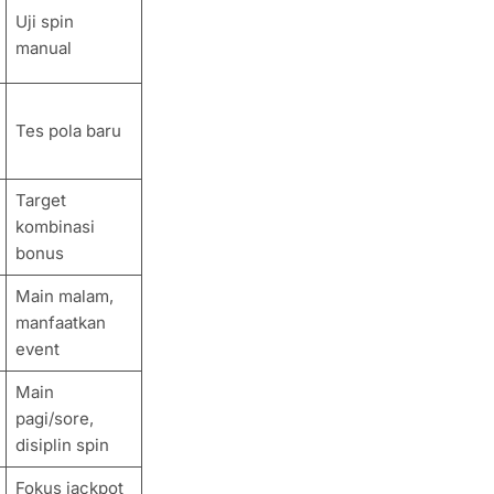
Uji spin
manual
Tes pola baru
Target
kombinasi
bonus
Main malam,
manfaatkan
event
Main
pagi/sore,
disiplin spin
Fokus jackpot