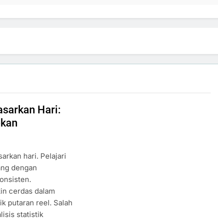
asarkan Hari:
ekan
arkan hari. Pelajari
ang dengan
onsisten.
in cerdas dalam
k putaran reel. Salah
sis statistik