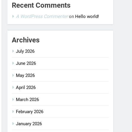
Recent Comments
A WordPress Commenter
on
Hello world!
Archives
July 2026
June 2026
May 2026
April 2026
March 2026
February 2026
January 2026