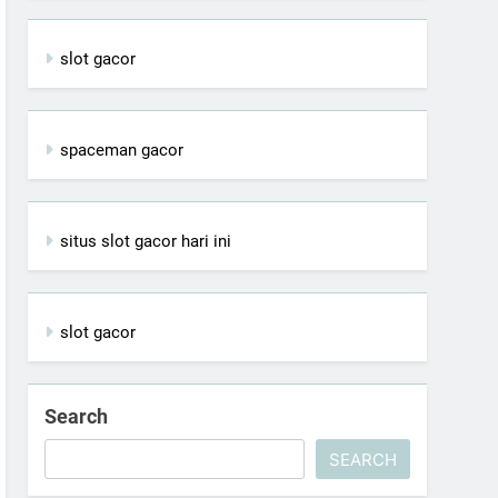
slot gacor
spaceman gacor
situs slot gacor hari ini
slot gacor
Search
SEARCH