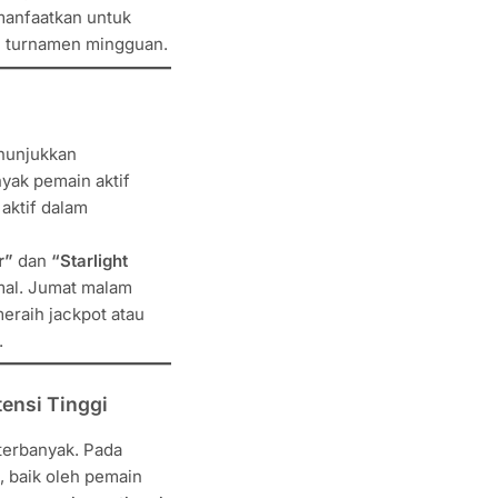
imanfaatkan untuk
i turnamen mingguan.
enunjukkan
nyak pemain aktif
aktif dalam
r”
dan
“Starlight
mal. Jumat malam
eraih jackpot atau
.
tensi Tinggi
terbanyak. Pada
, baik oleh pemain