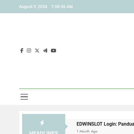
Skip
August 9, 2026
7:58:37 AM
to
content
Ank
Dapatkan L
Link Alternatif
EDWINSLOT Login: Panduan Akses Akun
1 Month Ago
HEADLINES