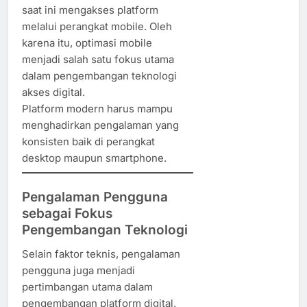
saat ini mengakses platform
melalui perangkat mobile. Oleh
karena itu, optimasi mobile
menjadi salah satu fokus utama
dalam pengembangan teknologi
akses digital.
Platform modern harus mampu
menghadirkan pengalaman yang
konsisten baik di perangkat
desktop maupun smartphone.
Pengalaman Pengguna
sebagai Fokus
Pengembangan Teknologi
Selain faktor teknis, pengalaman
pengguna juga menjadi
pertimbangan utama dalam
pengembangan platform digital.