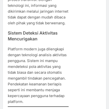
teknologi ini, informasi yang
dikirimkan melalui jaringan internet
tidak dapat dengan mudah dibaca
oleh pihak yang tidak berwenang.
Sistem Deteksi Aktivitas
Mencurigakan
Platform modern juga dilengkapi
dengan teknologi analisis aktivitas
pengguna. Sistem ini mampu
mendeteksi pola aktivitas yang
tidak biasa dan secara otomatis
mengambil tindakan pencegahan.
Pendekatan keamanan berlapis
seperti ini membantu menjaga
kepercayaan pengguna terhadap
platform.