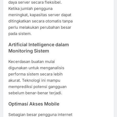
daya server secara fleksibel.
Ketika jumlah pengguna
meningkat, kapasitas server dapat
ditingkatkan secara otomatis tanpa
perlu melakukan perubahan besar
pada sistem.
Artificial Intelligence dalam
Monitoring Sistem
Kecerdasan buatan mulai
digunakan untuk menganalisis
performa sistem secara lebih
akurat. Teknologi ini mampu
memprediksi potensi gangguan
sebelum benar-benar terjadi.
Optimasi Akses Mobile
Sebagian besar pengguna internet