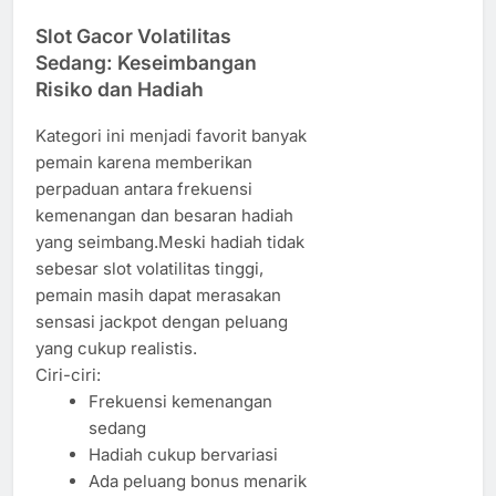
Slot Gacor Volatilitas
Sedang: Keseimbangan
Risiko dan Hadiah
Kategori ini menjadi favorit banyak
pemain karena memberikan
perpaduan antara frekuensi
kemenangan dan besaran hadiah
yang seimbang.Meski hadiah tidak
sebesar slot volatilitas tinggi,
pemain masih dapat merasakan
sensasi jackpot dengan peluang
yang cukup realistis.
Ciri-ciri:
Frekuensi kemenangan
sedang
Hadiah cukup bervariasi
Ada peluang bonus menarik