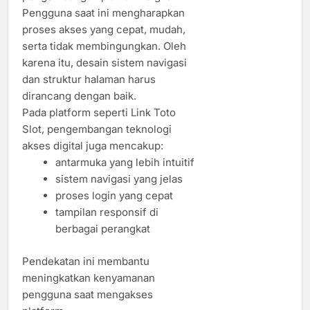
Pengguna saat ini mengharapkan
proses akses yang cepat, mudah,
serta tidak membingungkan. Oleh
karena itu, desain sistem navigasi
dan struktur halaman harus
dirancang dengan baik.
Pada platform seperti Link Toto
Slot, pengembangan teknologi
akses digital juga mencakup:
antarmuka yang lebih intuitif
sistem navigasi yang jelas
proses login yang cepat
tampilan responsif di
berbagai perangkat
Pendekatan ini membantu
meningkatkan kenyamanan
pengguna saat mengakses