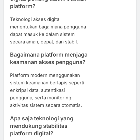
platform?
Teknologi akses digital
menentukan bagaimana pengguna
dapat masuk ke dalam sistem
secara aman, cepat, dan stabil.
Bagaimana platform menjaga
keamanan akses pengguna?
Platform modern menggunakan
sistem keamanan berlapis seperti
enkripsi data, autentikasi
pengguna, serta monitoring
aktivitas sistem secara otomatis.
Apa saja teknologi yang
mendukung stabilitas
platform digital?