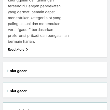
keunggulan dan tantangan
tersendiri.Dengan pendekatan
yang cermat, pemain dapat
menentukan kategori slot yang
paling sesuai dan menemukan
versi “gacor” berdasarkan
preferensi pribadi dan pengalaman
bermain harian.
Read More
slot gacor
slot gacor