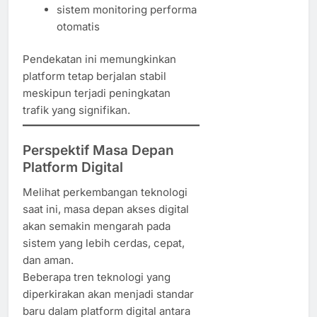
sistem monitoring performa
otomatis
Pendekatan ini memungkinkan
platform tetap berjalan stabil
meskipun terjadi peningkatan
trafik yang signifikan.
Perspektif Masa Depan
Platform Digital
Melihat perkembangan teknologi
saat ini, masa depan akses digital
akan semakin mengarah pada
sistem yang lebih cerdas, cepat,
dan aman.
Beberapa tren teknologi yang
diperkirakan akan menjadi standar
baru dalam platform digital antara