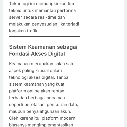
Teknologi ini memungkinkan tim
teknis untuk memantau performa
server secara real-time dan
melakukan penyesuaian jika terjadi
lonjakan trafik.
Sistem Keamanan sebagai
Fondasi Akses Digital
Keamanan merupakan salah satu
aspek paling krusial dalam
teknologi akses digital. Tanpa
sistem keamanan yang kuat,
platform online akan rentan
terhadap berbagai ancaman
seperti peretasan, pencurian data,
maupun penyalahgunaan akun.
Oleh karena itu, platform modern
biasanya mengimplementasikan