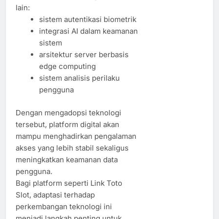
lain:
sistem autentikasi biometrik
integrasi AI dalam keamanan
sistem
arsitektur server berbasis
edge computing
sistem analisis perilaku
pengguna
Dengan mengadopsi teknologi
tersebut, platform digital akan
mampu menghadirkan pengalaman
akses yang lebih stabil sekaligus
meningkatkan keamanan data
pengguna.
Bagi platform seperti Link Toto
Slot, adaptasi terhadap
perkembangan teknologi ini
menjadi langkah penting untuk