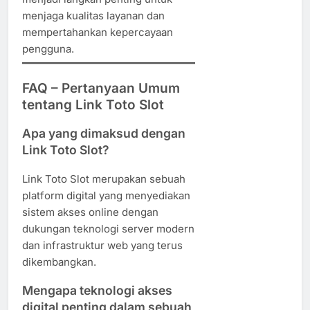
menjaga kualitas layanan dan
mempertahankan kepercayaan
pengguna.
FAQ – Pertanyaan Umum
tentang Link Toto Slot
Apa yang dimaksud dengan
Link Toto Slot?
Link Toto Slot merupakan sebuah
platform digital yang menyediakan
sistem akses online dengan
dukungan teknologi server modern
dan infrastruktur web yang terus
dikembangkan.
Mengapa teknologi akses
digital penting dalam sebuah