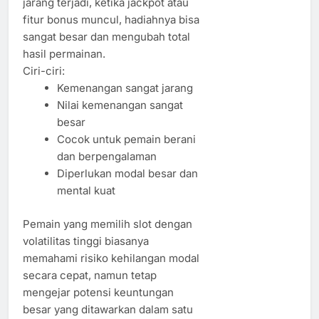
jarang terjadi, ketika jackpot atau
fitur bonus muncul, hadiahnya bisa
sangat besar dan mengubah total
hasil permainan.
Ciri-ciri:
Kemenangan sangat jarang
Nilai kemenangan sangat
besar
Cocok untuk pemain berani
dan berpengalaman
Diperlukan modal besar dan
mental kuat
Pemain yang memilih slot dengan
volatilitas tinggi biasanya
memahami risiko kehilangan modal
secara cepat, namun tetap
mengejar potensi keuntungan
besar yang ditawarkan dalam satu