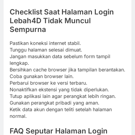
Checklist Saat Halaman Login
Lebah4D Tidak Muncul
Sempurna
Pastikan koneksi internet stabil.
Tunggu halaman selesai dimuat.
Jangan masukkan data sebelum form tampil
lengkap.
Bersihkan cache browser jika tampilan berantakan.
Coba gunakan browser lain.
Perbarui browser ke versi terbaru.
Nonaktifkan ekstensi yang tidak diperlukan.
Tutup aplikasi lain agar perangkat lebih ringan.
Gunakan perangkat pribadi yang aman.
Ketik data akun dengan teliti setelah halaman
normal.
FAQ Seputar Halaman Login