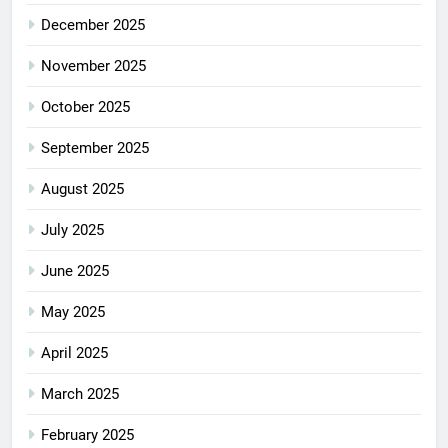
December 2025
November 2025
October 2025
September 2025
August 2025
July 2025
June 2025
May 2025
April 2025
March 2025
February 2025