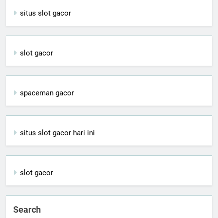
situs slot gacor
slot gacor
spaceman gacor
situs slot gacor hari ini
slot gacor
Search