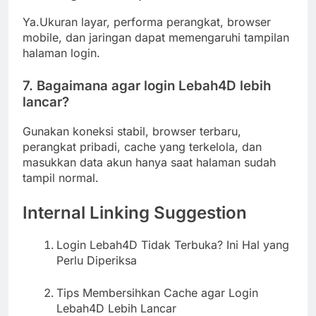
Ya.Ukuran layar, performa perangkat, browser
mobile, dan jaringan dapat memengaruhi tampilan
halaman login.
7. Bagaimana agar login Lebah4D lebih
lancar?
Gunakan koneksi stabil, browser terbaru,
perangkat pribadi, cache yang terkelola, dan
masukkan data akun hanya saat halaman sudah
tampil normal.
Internal Linking Suggestion
Login Lebah4D Tidak Terbuka? Ini Hal yang
Perlu Diperiksa
Tips Membersihkan Cache agar Login
Lebah4D Lebih Lancar