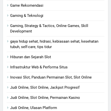
Game Rekomendasi
Gaming & Teknologi
Gaming, Strategy & Tactics, Online Games, Skill
Development
gaya hidup sehat, hidrasi, kebiasaan sehat, kesehatan
tubuh, self-care, tips tidur
Hiburan dan Sejarah Slot
Infrastruktur Web & Performa Situs
Inovasi Slot, Panduan Permainan Slot, Slot Online
Judi Online, Slot Online, Jackpot Progresif
Judi Online, Slot Online, Permainan Kasino
Judi Online, Ulasan Platform