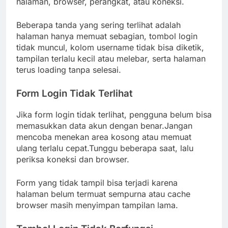
halaman, browser, perangkat, atau koneksi.
Beberapa tanda yang sering terlihat adalah
halaman hanya memuat sebagian, tombol login
tidak muncul, kolom username tidak bisa diketik,
tampilan terlalu kecil atau melebar, serta halaman
terus loading tanpa selesai.
Form Login Tidak Terlihat
Jika form login tidak terlihat, pengguna belum bisa
memasukkan data akun dengan benar.Jangan
mencoba menekan area kosong atau memuat
ulang terlalu cepat.Tunggu beberapa saat, lalu
periksa koneksi dan browser.
Form yang tidak tampil bisa terjadi karena
halaman belum termuat sempurna atau cache
browser masih menyimpan tampilan lama.