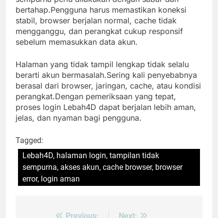
bertahap.Pengguna harus memastikan koneksi
stabil, browser berjalan normal, cache tidak
mengganggu, dan perangkat cukup responsif
sebelum memasukkan data akun.
Halaman yang tidak tampil lengkap tidak selalu
berarti akun bermasalah.Sering kali penyebabnya
berasal dari browser, jaringan, cache, atau kondisi
perangkat.Dengan pemeriksaan yang tepat,
proses login Lebah4D dapat berjalan lebih aman,
jelas, dan nyaman bagi pengguna.
Tagged:
Lebah4D, halaman login, tampilan tidak
sempurna, akses akun, cache browser, browser
error, login aman
Previous:
Next: