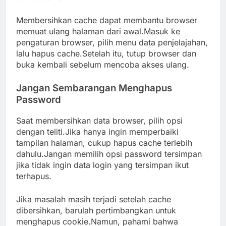
Membersihkan cache dapat membantu browser
memuat ulang halaman dari awal.Masuk ke
pengaturan browser, pilih menu data penjelajahan,
lalu hapus cache.Setelah itu, tutup browser dan
buka kembali sebelum mencoba akses ulang.
Jangan Sembarangan Menghapus
Password
Saat membersihkan data browser, pilih opsi
dengan teliti.Jika hanya ingin memperbaiki
tampilan halaman, cukup hapus cache terlebih
dahulu.Jangan memilih opsi password tersimpan
jika tidak ingin data login yang tersimpan ikut
terhapus.
Jika masalah masih terjadi setelah cache
dibersihkan, barulah pertimbangkan untuk
menghapus cookie.Namun, pahami bahwa