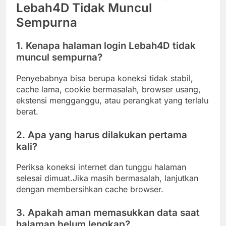
Lebah4D Tidak Muncul
Sempurna
1. Kenapa halaman login Lebah4D tidak
muncul sempurna?
Penyebabnya bisa berupa koneksi tidak stabil,
cache lama, cookie bermasalah, browser usang,
ekstensi mengganggu, atau perangkat yang terlalu
berat.
2. Apa yang harus dilakukan pertama
kali?
Periksa koneksi internet dan tunggu halaman
selesai dimuat.Jika masih bermasalah, lanjutkan
dengan membersihkan cache browser.
3. Apakah aman memasukkan data saat
halaman belum lengkap?