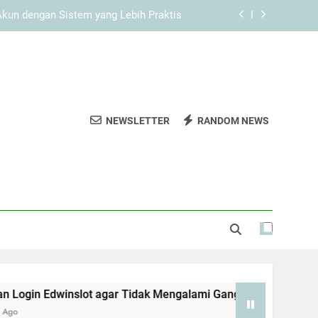
un dengan Sistem yang Lebih Praktis
agar Tidak Mengalami Gangguan Akses
natif Saat Akses Utama Tidak Tersedia
kap Mengenal TIARA4D Link Alternatif
NEWSLETTER
RANDOM NEWS
un dengan Sistem yang Lebih Praktis
agar Tidak Mengalami Gangguan Akses
ntuk Lantai Yang Tahan Lama Dan Elegan.
natif Saat Akses Utama Tidak Tersedia
nslot agar Tidak Mengalami Gangguan Akses
Lebah4D L
2 Months Ag