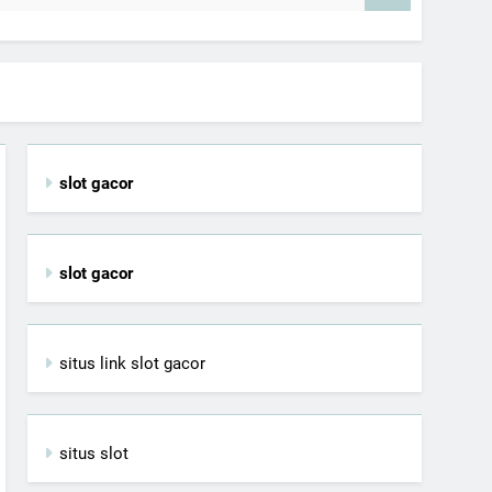
slot gacor
slot gacor
situs link slot gacor
situs slot