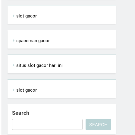
slot gacor
spaceman gacor
situs slot gacor hari ini
slot gacor
Search
SEARCH