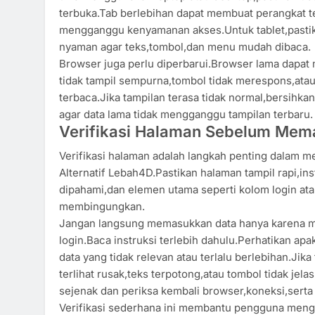
terbuka.Tab berlebihan dapat membuat perangkat t
mengganggu kenyamanan akses.Untuk tablet,pastik
nyaman agar teks,tombol,dan menu mudah dibaca.
Browser juga perlu diperbarui.Browser lama dapa
tidak tampil sempurna,tombol tidak merespons,atau 
terbaca.Jika tampilan terasa tidak normal,bersihka
agar data lama tidak mengganggu tampilan terbaru.
Verifikasi Halaman Sebelum Mem
Verifikasi halaman adalah langkah penting dalam 
Alternatif Lebah4D.Pastikan halaman tampil rapi,in
dipahami,dan elemen utama seperti kolom login atau
membingungkan.
Jangan langsung memasukkan data hanya karena m
login.Baca instruksi terlebih dahulu.Perhatikan ap
data yang tidak relevan atau terlalu berlebihan.Jik
terlihat rusak,teks terpotong,atau tombol tidak jela
sejenak dan periksa kembali browser,koneksi,serta
Verifikasi sederhana ini membantu pengguna mengh