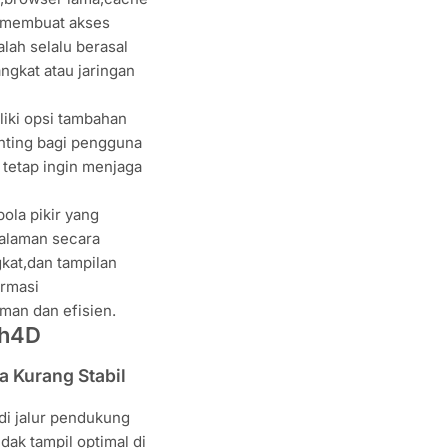
t membuat akses
lah selalu berasal
ngkat atau jaringan
iki opsi tambahan
enting bagi pengguna
 tetap ingin menjaga
ola pikir yang
alaman secara
kat,dan tampilan
ormasi
man dan efisien.
ah4D
 Kurang Stabil
di jalur pendukung
idak tampil optimal di