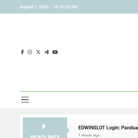
Skip
August 7, 2026
10:10:21 AM
to
content
Ank
Dapatkan L
ink Alternatif
EDWINSLOT Login: Panduan Akses Akun 
1 Month Ago
HEADLINES