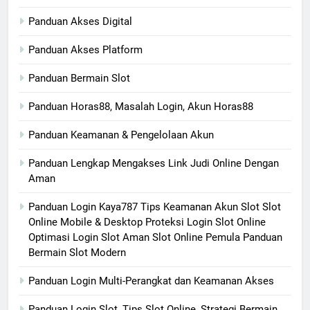
Panduan Akses Digital
Panduan Akses Platform
Panduan Bermain Slot
Panduan Horas88, Masalah Login, Akun Horas88
Panduan Keamanan & Pengelolaan Akun
Panduan Lengkap Mengakses Link Judi Online Dengan
Aman
Panduan Login Kaya787 Tips Keamanan Akun Slot Slot
Online Mobile & Desktop Proteksi Login Slot Online
Optimasi Login Slot Aman Slot Online Pemula Panduan
Bermain Slot Modern
Panduan Login Multi-Perangkat dan Keamanan Akses
Panduan Login Slot, Tips Slot Online, Strategi Bermain,