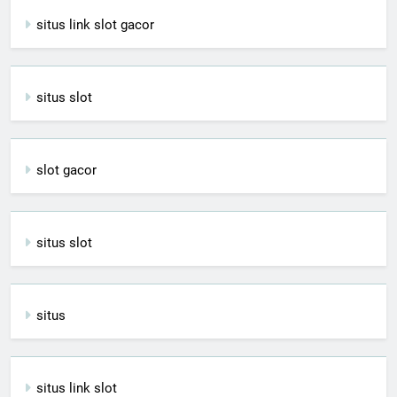
situs link slot gacor
situs slot
slot gacor
situs slot
situs
situs link slot