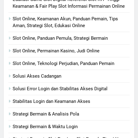
Keamanan & Fair Play Slot Informasi Permainan Online
Slot Online, Keamanan Akun, Panduan Pemain, Tips
Aman, Strategi Slot, Edukasi Online
Slot Online, Panduan Pemula, Strategi Bermain
Slot Online, Permainan Kasino, Judi Online
Slot Online, Teknologi Perjudian, Panduan Pemain
Solusi Akses Cadangan
Solusi Error Login dan Stabilitas Akses Digital
Stabilitas Login dan Keamanan Akses
Strategi Bermain & Analisis Pola
Strategi Bermain & Waktu Login