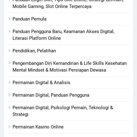
Mobile Gaming, Slot Online Terpercaya
Panduan Pemula
Panduan Pengguna Baru, Keamanan Akses Digital,
Literasi Platform Online
Pendidikan, Pelatihan
Pengembangan Diri Kemandirian & Life Skills Kesehatan
Mental Mindset & Motivasi Persiapan Dewasa
Permainan Digital & Analisis
Permainan Digital, Panduan Pengguna
Permainan Digital, Psikologi Pemain, Teknologi &
Strategi
Permainan Kasino Online