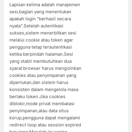
Lapisan kelima adalah manajemen
sesi,bagian yang menentukan
apakah login “berhasil secara
nyata”.Setelah autentikasi
sukses,sistem menerbitkan sesi
melalui cookie atau token agar
pengguna tetap terautentikasi
ketika berpindah halaman.Sesi
yang stabil membutuhkan dua
syarat:browser harus mengizinkan
cookies atau penyimpanan yang
diperlukan,dan sistem harus
konsisten dalam mengelola masa
berlaku token.Jika cookies
diblokir,mode privat membatasi
penyimpanan,atau data situs
korup,pengguna dapat mengalami
redirect loop atau session expired
berulang.Masalah ini sering