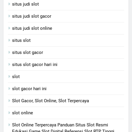
situs judi slot
situs judi slot gacor
situs judi slot online
situs slot
situs slot gacor
situs slot gacor hari ini
slot
slot gacor hari ini
Slot Gacor, Slot Online, Slot Terpercaya
slot online
Slot Online Terpercaya Panduan Situs Slot Resmi
Edukasi Game Slot Digital Referensi Slot RTP Tinggi