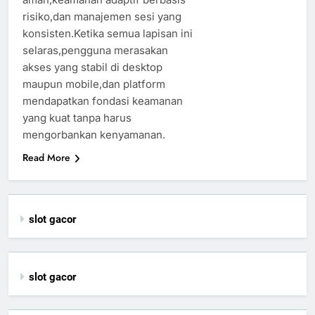
risiko,dan manajemen sesi yang
konsisten.Ketika semua lapisan ini
selaras,pengguna merasakan
akses yang stabil di desktop
maupun mobile,dan platform
mendapatkan fondasi keamanan
yang kuat tanpa harus
mengorbankan kenyamanan.
Read More
slot gacor
slot gacor