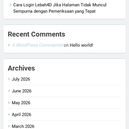
Cara Login Lebah4D Jika Halaman Tidak Muncul
Sempurna dengan Pemeriksaan yang Tepat
Recent Comments
A WordPress Commenter
on
Hello world!
Archives
July 2026
June 2026
May 2026
April 2026
March 2026