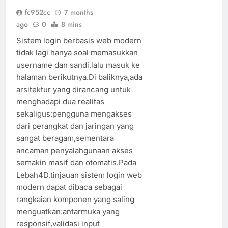
fc952cc
7 months
ago
0
8 mins
Sistem login berbasis web modern
tidak lagi hanya soal memasukkan
username dan sandi,lalu masuk ke
halaman berikutnya.Di baliknya,ada
arsitektur yang dirancang untuk
menghadapi dua realitas
sekaligus:pengguna mengakses
dari perangkat dan jaringan yang
sangat beragam,sementara
ancaman penyalahgunaan akses
semakin masif dan otomatis.Pada
Lebah4D,tinjauan sistem login web
modern dapat dibaca sebagai
rangkaian komponen yang saling
menguatkan:antarmuka yang
responsif,validasi input