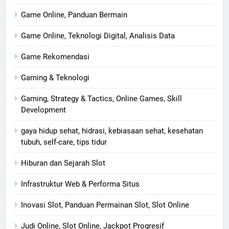
Game Online, Panduan Bermain
Game Online, Teknologi Digital, Analisis Data
Game Rekomendasi
Gaming & Teknologi
Gaming, Strategy & Tactics, Online Games, Skill
Development
gaya hidup sehat, hidrasi, kebiasaan sehat, kesehatan
tubuh, self-care, tips tidur
Hiburan dan Sejarah Slot
Infrastruktur Web & Performa Situs
Inovasi Slot, Panduan Permainan Slot, Slot Online
Judi Online, Slot Online, Jackpot Progresif