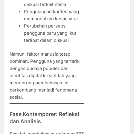
diskusi terkait nama
Pengulangan konten yang
memunculkan kesan viral
Perubahan persepsi
pengguna baru yang ikut
terlibat dalam diskusi
Namun, faktor manusia tetap
dominan. Pengguna yang tertarik
dengan budaya populer dan
identitas digital kreatif lah yang
mendorong pembahasan ini
berkembang menjadi fenomena
sosial.
Fase Kontemporer: Refleksi
dan Analisis
Saat ini, pembahasan
pokemon787