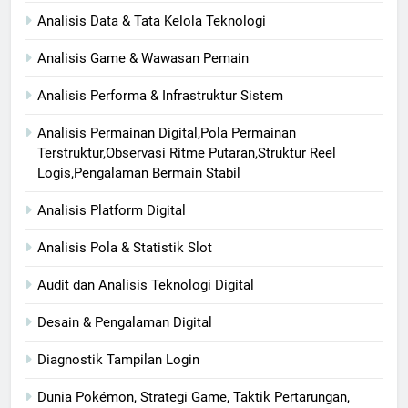
Analisis Data & Tata Kelola Teknologi
Analisis Game & Wawasan Pemain
Analisis Performa & Infrastruktur Sistem
Analisis Permainan Digital,Pola Permainan
Terstruktur,Observasi Ritme Putaran,Struktur Reel
Logis,Pengalaman Bermain Stabil
Analisis Platform Digital
Analisis Pola & Statistik Slot
Audit dan Analisis Teknologi Digital
Desain & Pengalaman Digital
Diagnostik Tampilan Login
Dunia Pokémon, Strategi Game, Taktik Pertarungan,