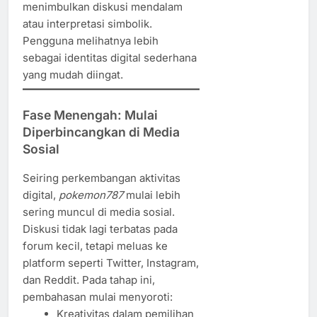
menimbulkan diskusi mendalam
atau interpretasi simbolik.
Pengguna melihatnya lebih
sebagai identitas digital sederhana
yang mudah diingat.
Fase Menengah: Mulai
Diperbincangkan di Media
Sosial
Seiring perkembangan aktivitas
digital,
pokemon787
mulai lebih
sering muncul di media sosial.
Diskusi tidak lagi terbatas pada
forum kecil, tetapi meluas ke
platform seperti Twitter, Instagram,
dan Reddit. Pada tahap ini,
pembahasan mulai menyoroti:
Kreativitas dalam pemilihan