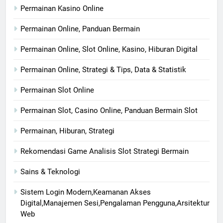
Permainan Kasino Online
Permainan Online, Panduan Bermain
Permainan Online, Slot Online, Kasino, Hiburan Digital
Permainan Online, Strategi & Tips, Data & Statistik
Permainan Slot Online
Permainan Slot, Casino Online, Panduan Bermain Slot
Permainan, Hiburan, Strategi
Rekomendasi Game Analisis Slot Strategi Bermain
Sains & Teknologi
Sistem Login Modern,Keamanan Akses
Digital,Manajemen Sesi,Pengalaman Pengguna,Arsitektur
Web