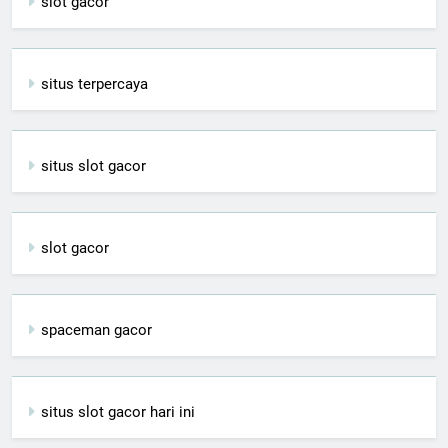
slot gacor
situs terpercaya
situs slot gacor
slot gacor
spaceman gacor
situs slot gacor hari ini