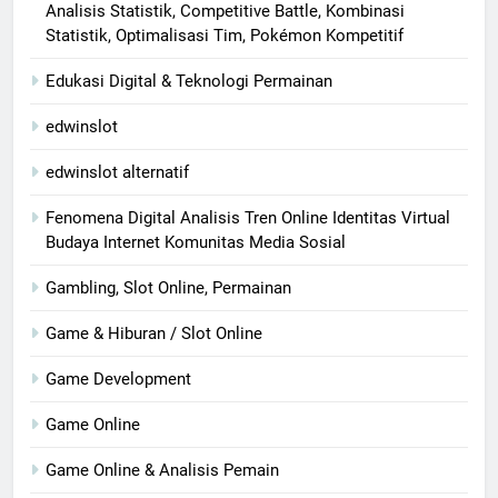
Analisis Statistik, Competitive Battle, Kombinasi
Statistik, Optimalisasi Tim, Pokémon Kompetitif
Edukasi Digital & Teknologi Permainan
edwinslot
edwinslot alternatif
Fenomena Digital Analisis Tren Online Identitas Virtual
Budaya Internet Komunitas Media Sosial
Gambling, Slot Online, Permainan
Game & Hiburan / Slot Online
Game Development
Game Online
Game Online & Analisis Pemain