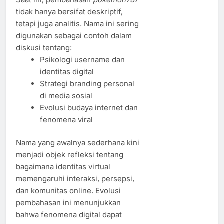
tidak hanya bersifat deskriptif,
tetapi juga analitis. Nama ini sering
digunakan sebagai contoh dalam
diskusi tentang:
Psikologi username dan
identitas digital
Strategi branding personal
di media sosial
Evolusi budaya internet dan
fenomena viral
Nama yang awalnya sederhana kini
menjadi objek refleksi tentang
bagaimana identitas virtual
memengaruhi interaksi, persepsi,
dan komunitas online. Evolusi
pembahasan ini menunjukkan
bahwa fenomena digital dapat