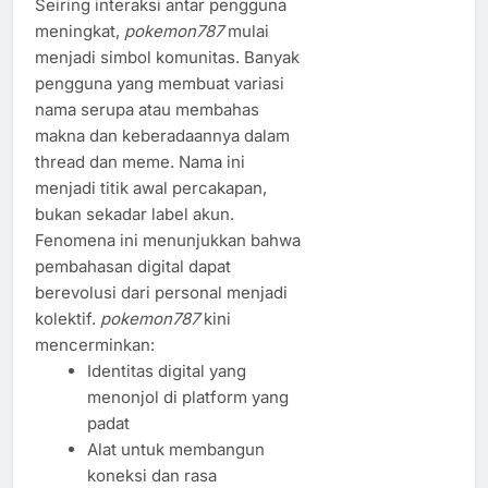
Seiring interaksi antar pengguna
meningkat,
pokemon787
mulai
menjadi simbol komunitas. Banyak
pengguna yang membuat variasi
nama serupa atau membahas
makna dan keberadaannya dalam
thread dan meme. Nama ini
menjadi titik awal percakapan,
bukan sekadar label akun.
Fenomena ini menunjukkan bahwa
pembahasan digital dapat
berevolusi dari personal menjadi
kolektif.
pokemon787
kini
mencerminkan:
Identitas digital yang
menonjol di platform yang
padat
Alat untuk membangun
koneksi dan rasa