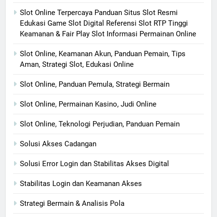
Slot Online Terpercaya Panduan Situs Slot Resmi
Edukasi Game Slot Digital Referensi Slot RTP Tinggi
Keamanan & Fair Play Slot Informasi Permainan Online
Slot Online, Keamanan Akun, Panduan Pemain, Tips
Aman, Strategi Slot, Edukasi Online
Slot Online, Panduan Pemula, Strategi Bermain
Slot Online, Permainan Kasino, Judi Online
Slot Online, Teknologi Perjudian, Panduan Pemain
Solusi Akses Cadangan
Solusi Error Login dan Stabilitas Akses Digital
Stabilitas Login dan Keamanan Akses
Strategi Bermain & Analisis Pola