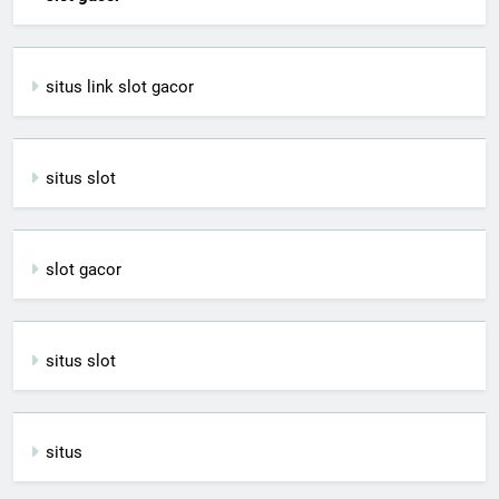
situs link slot gacor
situs slot
slot gacor
situs slot
situs