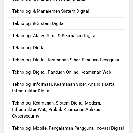
Teknologi & Manajemen Sistem Digital
Teknologi & Sistem Digital
Teknologi Akses Situs & Keamanan Digital
Teknologi Digital
Teknologi Digital, Keamanan Siber, Panduan Pengguna
Teknologi Digital, Panduan Online, Keamanan Web
Teknologi Informasi, Keamanan Siber, Analisis Data,
Infrastruktur Digital
Teknologi Keamanan, Sistem Digital Modern,
Infrastruktur Web, Praktik Keamanan Aplikasi,
Cybersecurity
Teknologi Mobile, Pengalaman Pengguna, Inovasi Digital