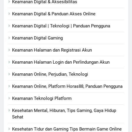
Keamanan Digital & Aksesibilitas
Keamanan Digital & Panduan Akses Online
Keamanan Digital | Teknologi | Panduan Pengguna
Keamanan Digital Gaming
Keamanan Halaman dan Registrasi Akun
Keamanan Halaman Login dan Perlindungan Akun
Keamanan Online, Perjudian, Teknologi
Keamanan Online, Platform Horas88, Panduan Pengguna
Keamanan Teknologi Platform
Kesehatan Mental, Hiburan, Tips Gaming, Gaya Hidup
Sehat
Kesehatan Tidur dan Gaming Tips Bermain Game Online