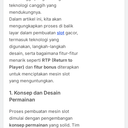
teknologi canggih yang
mendukungnya.
Dalam artikel ini, kita akan
mengungkapkan proses di balik
layar dalam pembuatan
slot
gacor,
termasuk teknologi yang
digunakan, langkah-langkah
desain, serta bagaimana fitur-fitur
menarik seperti
RTP (Return to
Player)
dan
fitur bonus
diterapkan
untuk menciptakan mesin slot
yang menguntungkan.
1.
Konsep dan Desain
Permainan
Proses pembuatan mesin slot
dimulai dengan pengembangan
konsep permainan
yang solid. Tim