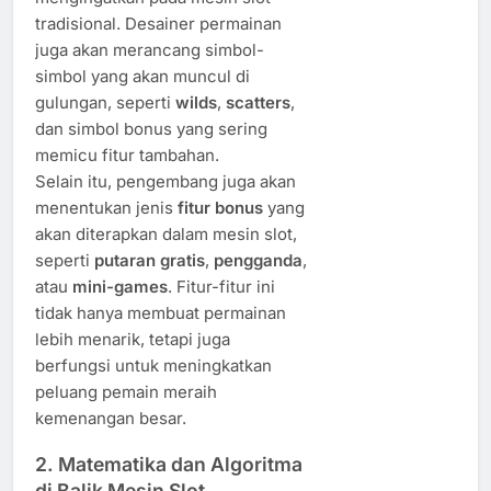
tradisional. Desainer permainan
juga akan merancang simbol-
simbol yang akan muncul di
gulungan, seperti
wilds
,
scatters
,
dan simbol bonus yang sering
memicu fitur tambahan.
Selain itu, pengembang juga akan
menentukan jenis
fitur bonus
yang
akan diterapkan dalam mesin slot,
seperti
putaran gratis
,
pengganda
,
atau
mini-games
. Fitur-fitur ini
tidak hanya membuat permainan
lebih menarik, tetapi juga
berfungsi untuk meningkatkan
peluang pemain meraih
kemenangan besar.
2.
Matematika dan Algoritma
di Balik Mesin Slot