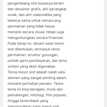
pengembang slot biasanya terdiri
dari desainer grafis, ahli perangkat
lunak, dan ahli matematika yang
bekerja sama untuk merancang
permainan yang tidak hanya
menarik secara visual, tetapi juga
menguntungkan secara finansial.
Pada tahap ini, desain awal mesin
slot ditentukan, termasuk tema
permainan, struktur gulungan,
jumlah garis pembayaran, dan jenis
simbol yang akan digunakan.
Tema mesin slot adalah salah satu
elemen yang sangat penting dalam
menarik perhatian pemain. Tema-
tema ini bisa beragam, mulai dari
petualangan, mitologi, film populer,
hingga tema klasik yang
mengingatkan pada mesin slot