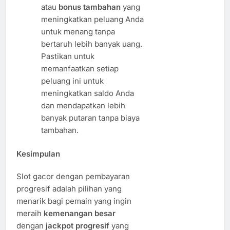
atau
bonus tambahan
yang
meningkatkan peluang Anda
untuk menang tanpa
bertaruh lebih banyak uang.
Pastikan untuk
memanfaatkan setiap
peluang ini untuk
meningkatkan saldo Anda
dan mendapatkan lebih
banyak putaran tanpa biaya
tambahan.
Kesimpulan
Slot gacor dengan pembayaran
progresif adalah pilihan yang
menarik bagi pemain yang ingin
meraih
kemenangan besar
dengan
jackpot progresif
yang