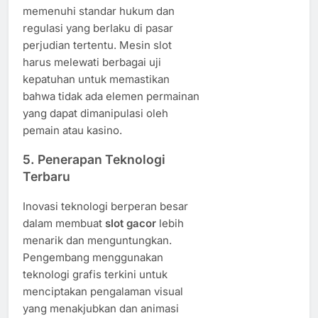
memenuhi standar hukum dan
regulasi yang berlaku di pasar
perjudian tertentu. Mesin slot
harus melewati berbagai uji
kepatuhan untuk memastikan
bahwa tidak ada elemen permainan
yang dapat dimanipulasi oleh
pemain atau kasino.
5.
Penerapan Teknologi
Terbaru
Inovasi teknologi berperan besar
dalam membuat
slot gacor
lebih
menarik dan menguntungkan.
Pengembang menggunakan
teknologi grafis terkini untuk
menciptakan pengalaman visual
yang menakjubkan dan animasi