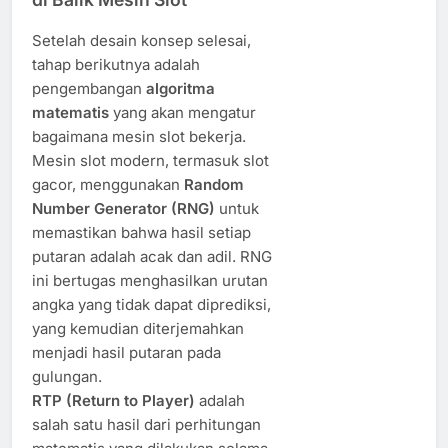
Setelah desain konsep selesai,
tahap berikutnya adalah
pengembangan
algoritma
matematis
yang akan mengatur
bagaimana mesin slot bekerja.
Mesin slot modern, termasuk slot
gacor, menggunakan
Random
Number Generator (RNG)
untuk
memastikan bahwa hasil setiap
putaran adalah acak dan adil. RNG
ini bertugas menghasilkan urutan
angka yang tidak dapat diprediksi,
yang kemudian diterjemahkan
menjadi hasil putaran pada
gulungan.
RTP (Return to Player)
adalah
salah satu hasil dari perhitungan