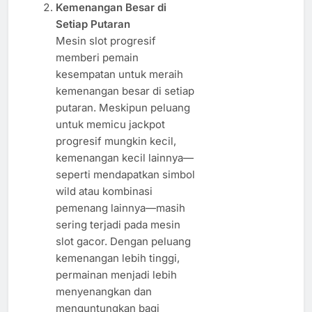
Kemenangan Besar di
Setiap Putaran
Mesin slot progresif
memberi pemain
kesempatan untuk meraih
kemenangan besar di setiap
putaran. Meskipun peluang
untuk memicu jackpot
progresif mungkin kecil,
kemenangan kecil lainnya—
seperti mendapatkan simbol
wild atau kombinasi
pemenang lainnya—masih
sering terjadi pada mesin
slot gacor. Dengan peluang
kemenangan lebih tinggi,
permainan menjadi lebih
menyenangkan dan
menguntungkan bagi