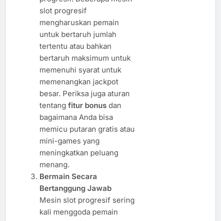
slot progresif
mengharuskan pemain
untuk bertaruh jumlah
tertentu atau bahkan
bertaruh maksimum untuk
memenuhi syarat untuk
memenangkan jackpot
besar. Periksa juga aturan
tentang
fitur bonus
dan
bagaimana Anda bisa
memicu putaran gratis atau
mini-games yang
meningkatkan peluang
menang.
Bermain Secara
Bertanggung Jawab
Mesin slot progresif sering
kali menggoda pemain