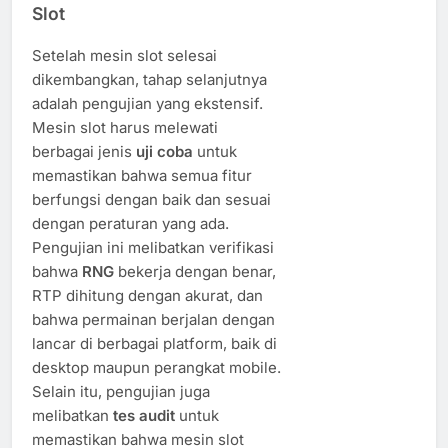
Slot
Setelah mesin slot selesai
dikembangkan, tahap selanjutnya
adalah pengujian yang ekstensif.
Mesin slot harus melewati
berbagai jenis
uji coba
untuk
memastikan bahwa semua fitur
berfungsi dengan baik dan sesuai
dengan peraturan yang ada.
Pengujian ini melibatkan verifikasi
bahwa
RNG
bekerja dengan benar,
RTP dihitung dengan akurat, dan
bahwa permainan berjalan dengan
lancar di berbagai platform, baik di
desktop maupun perangkat mobile.
Selain itu, pengujian juga
melibatkan
tes audit
untuk
memastikan bahwa mesin slot