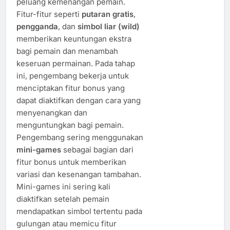
peluang kemenangan pemain.
Fitur-fitur seperti
putaran gratis
,
pengganda
, dan
simbol liar (wild)
memberikan keuntungan ekstra
bagi pemain dan menambah
keseruan permainan. Pada tahap
ini, pengembang bekerja untuk
menciptakan fitur bonus yang
dapat diaktifkan dengan cara yang
menyenangkan dan
menguntungkan bagi pemain.
Pengembang sering menggunakan
mini-games
sebagai bagian dari
fitur bonus untuk memberikan
variasi dan kesenangan tambahan.
Mini-games ini sering kali
diaktifkan setelah pemain
mendapatkan simbol tertentu pada
gulungan atau memicu fitur