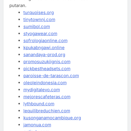
putaran.
turquoises.org
tinytownnj.com
sumibol.com
styogawear.com
sofrologiaonline.com
kpukabngawi.online
sanandaya-prod.org
promosuzukiignis.com
pickbestheadsets.com
paroisse-de-tarascon.com
oleoleindonesia.com
mydigitalevo.com
mejorescafeteras.com
lythbound.com
lequilibreduchien.com
kusonganamocambique.org
jamonua.com