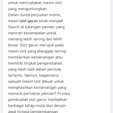
untuk menciptakan mesin slot
yang menguntungkan.
Dalam dunia perjudian online,
mesin
slot gacor
telah menjadi
favorit di kalangan pemain yang
mencari kesempatan untuk
menang lebih sering dan lebih
besar. Slot gacor merujuk pada
mesin slot yang dianggap sering
memberikan kemenangan atau
memiliki tingkat pengembalian
yang lebih baik dalam periode
tertentu. Namun, bagaimana
sebuah mesin slot dibuat untuk
menghasilkan kemenangan yang
menarik perhatian pemain? Proses
pembuatan slot gacor melibatkan
berbagai tahap mulai dari desain
awal hingga pengembangan