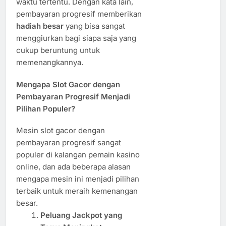
waktu tertentu. Dengan kata lain,
pembayaran progresif memberikan
hadiah besar
yang bisa sangat
menggiurkan bagi siapa saja yang
cukup beruntung untuk
memenangkannya.
Mengapa Slot Gacor dengan
Pembayaran Progresif Menjadi
Pilihan Populer?
Mesin slot gacor dengan
pembayaran progresif sangat
populer di kalangan pemain kasino
online, dan ada beberapa alasan
mengapa mesin ini menjadi pilihan
terbaik untuk meraih kemenangan
besar.
Peluang Jackpot yang