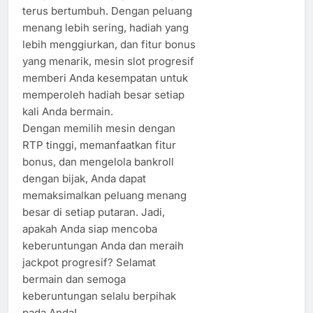
terus bertumbuh. Dengan peluang
menang lebih sering, hadiah yang
lebih menggiurkan, dan fitur bonus
yang menarik, mesin slot progresif
memberi Anda kesempatan untuk
memperoleh hadiah besar setiap
kali Anda bermain.
Dengan memilih mesin dengan
RTP tinggi, memanfaatkan fitur
bonus, dan mengelola bankroll
dengan bijak, Anda dapat
memaksimalkan peluang menang
besar di setiap putaran. Jadi,
apakah Anda siap mencoba
keberuntungan Anda dan meraih
jackpot progresif? Selamat
bermain dan semoga
keberuntungan selalu berpihak
pada Anda!