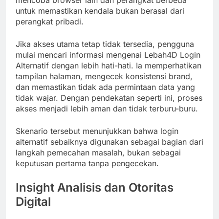
untuk memastikan kendala bukan berasal dari
perangkat pribadi.
Jika akses utama tetap tidak tersedia, pengguna
mulai mencari informasi mengenai Lebah4D Login
Alternatif dengan lebih hati-hati. Ia memperhatikan
tampilan halaman, mengecek konsistensi brand,
dan memastikan tidak ada permintaan data yang
tidak wajar. Dengan pendekatan seperti ini, proses
akses menjadi lebih aman dan tidak terburu-buru.
Skenario tersebut menunjukkan bahwa login
alternatif sebaiknya digunakan sebagai bagian dari
langkah pemecahan masalah, bukan sebagai
keputusan pertama tanpa pengecekan.
Insight Analisis dan Otoritas
Digital