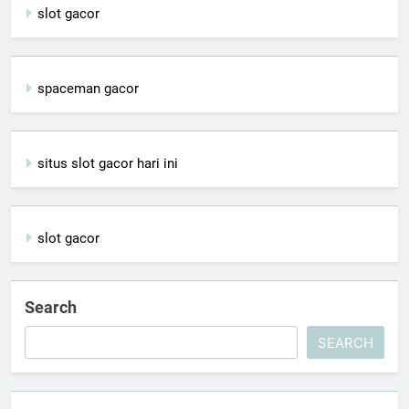
slot gacor
spaceman gacor
situs slot gacor hari ini
slot gacor
Search
SEARCH