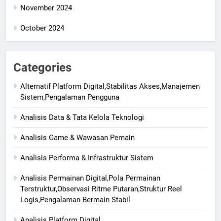
November 2024
October 2024
Categories
Alternatif Platform Digital,Stabilitas Akses,Manajemen
Sistem,Pengalaman Pengguna
Analisis Data & Tata Kelola Teknologi
Analisis Game & Wawasan Pemain
Analisis Performa & Infrastruktur Sistem
Analisis Permainan Digital,Pola Permainan
Terstruktur,Observasi Ritme Putaran,Struktur Reel
Logis,Pengalaman Bermain Stabil
Analisis Platform Digital