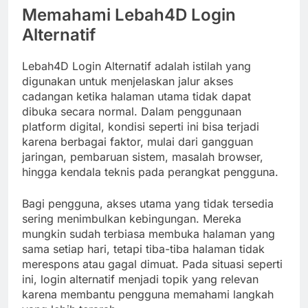
Memahami Lebah4D Login
Alternatif
Lebah4D Login Alternatif adalah istilah yang
digunakan untuk menjelaskan jalur akses
cadangan ketika halaman utama tidak dapat
dibuka secara normal. Dalam penggunaan
platform digital, kondisi seperti ini bisa terjadi
karena berbagai faktor, mulai dari gangguan
jaringan, pembaruan sistem, masalah browser,
hingga kendala teknis pada perangkat pengguna.
Bagi pengguna, akses utama yang tidak tersedia
sering menimbulkan kebingungan. Mereka
mungkin sudah terbiasa membuka halaman yang
sama setiap hari, tetapi tiba-tiba halaman tidak
merespons atau gagal dimuat. Pada situasi seperti
ini, login alternatif menjadi topik yang relevan
karena membantu pengguna memahami langkah