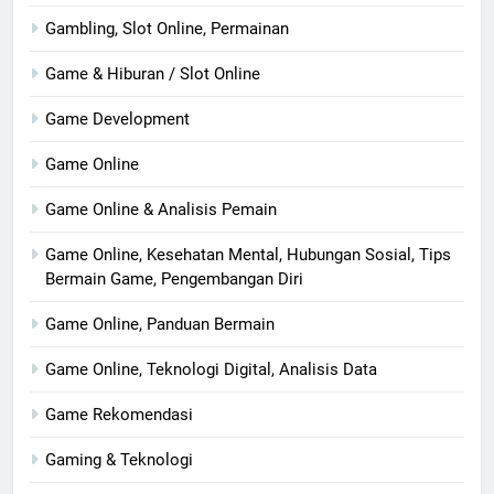
Gambling, Slot Online, Permainan
Game & Hiburan / Slot Online
Game Development
Game Online
Game Online & Analisis Pemain
Game Online, Kesehatan Mental, Hubungan Sosial, Tips
Bermain Game, Pengembangan Diri
Game Online, Panduan Bermain
Game Online, Teknologi Digital, Analisis Data
Game Rekomendasi
Gaming & Teknologi