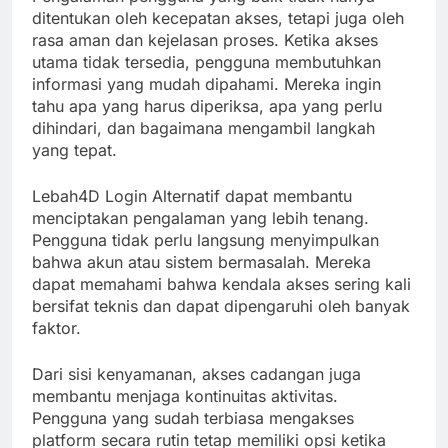
ditentukan oleh kecepatan akses, tetapi juga oleh
rasa aman dan kejelasan proses. Ketika akses
utama tidak tersedia, pengguna membutuhkan
informasi yang mudah dipahami. Mereka ingin
tahu apa yang harus diperiksa, apa yang perlu
dihindari, dan bagaimana mengambil langkah
yang tepat.
Lebah4D Login Alternatif dapat membantu
menciptakan pengalaman yang lebih tenang.
Pengguna tidak perlu langsung menyimpulkan
bahwa akun atau sistem bermasalah. Mereka
dapat memahami bahwa kendala akses sering kali
bersifat teknis dan dapat dipengaruhi oleh banyak
faktor.
Dari sisi kenyamanan, akses cadangan juga
membantu menjaga kontinuitas aktivitas.
Pengguna yang sudah terbiasa mengakses
platform secara rutin tetap memiliki opsi ketika