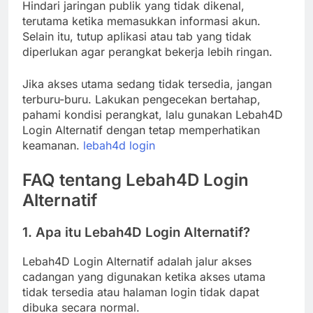
Hindari jaringan publik yang tidak dikenal,
terutama ketika memasukkan informasi akun.
Selain itu, tutup aplikasi atau tab yang tidak
diperlukan agar perangkat bekerja lebih ringan.
Jika akses utama sedang tidak tersedia, jangan
terburu-buru. Lakukan pengecekan bertahap,
pahami kondisi perangkat, lalu gunakan Lebah4D
Login Alternatif dengan tetap memperhatikan
keamanan.
lebah4d login
FAQ tentang Lebah4D Login
Alternatif
1. Apa itu Lebah4D Login Alternatif?
Lebah4D Login Alternatif adalah jalur akses
cadangan yang digunakan ketika akses utama
tidak tersedia atau halaman login tidak dapat
dibuka secara normal.