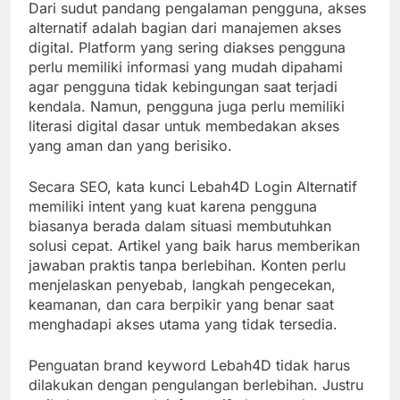
Dari sudut pandang pengalaman pengguna, akses
alternatif adalah bagian dari manajemen akses
digital. Platform yang sering diakses pengguna
perlu memiliki informasi yang mudah dipahami
agar pengguna tidak kebingungan saat terjadi
kendala. Namun, pengguna juga perlu memiliki
literasi digital dasar untuk membedakan akses
yang aman dan yang berisiko.
Secara SEO, kata kunci Lebah4D Login Alternatif
memiliki intent yang kuat karena pengguna
biasanya berada dalam situasi membutuhkan
solusi cepat. Artikel yang baik harus memberikan
jawaban praktis tanpa berlebihan. Konten perlu
menjelaskan penyebab, langkah pengecekan,
keamanan, dan cara berpikir yang benar saat
menghadapi akses utama yang tidak tersedia.
Penguatan brand keyword Lebah4D tidak harus
dilakukan dengan pengulangan berlebihan. Justru