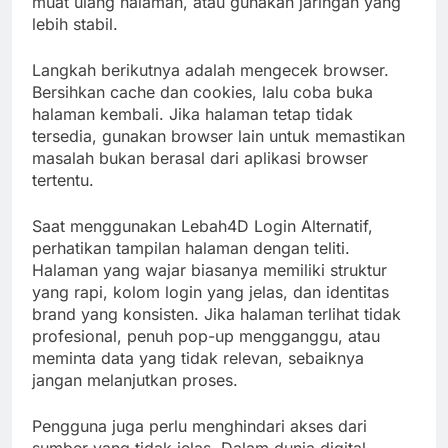
muat ulang halaman, atau gunakan jaringan yang
lebih stabil.
Langkah berikutnya adalah mengecek browser.
Bersihkan cache dan cookies, lalu coba buka
halaman kembali. Jika halaman tetap tidak
tersedia, gunakan browser lain untuk memastikan
masalah bukan berasal dari aplikasi browser
tertentu.
Saat menggunakan Lebah4D Login Alternatif,
perhatikan tampilan halaman dengan teliti.
Halaman yang wajar biasanya memiliki struktur
yang rapi, kolom login yang jelas, dan identitas
brand yang konsisten. Jika halaman terlihat tidak
profesional, penuh pop-up mengganggu, atau
meminta data yang tidak relevan, sebaiknya
jangan melanjutkan proses.
Pengguna juga perlu menghindari akses dari
sumber yang tidak jelas. Dalam dunia digital,