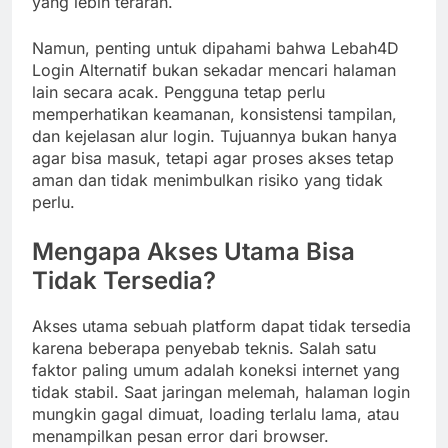
yang lebih terarah.
Namun, penting untuk dipahami bahwa Lebah4D
Login Alternatif bukan sekadar mencari halaman
lain secara acak. Pengguna tetap perlu
memperhatikan keamanan, konsistensi tampilan,
dan kejelasan alur login. Tujuannya bukan hanya
agar bisa masuk, tetapi agar proses akses tetap
aman dan tidak menimbulkan risiko yang tidak
perlu.
Mengapa Akses Utama Bisa
Tidak Tersedia?
Akses utama sebuah platform dapat tidak tersedia
karena beberapa penyebab teknis. Salah satu
faktor paling umum adalah koneksi internet yang
tidak stabil. Saat jaringan melemah, halaman login
mungkin gagal dimuat, loading terlalu lama, atau
menampilkan pesan error dari browser.