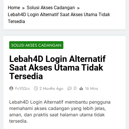
Home
Solusi Akses Cadangan
Lebah4D Login Alternatif Saat Akses Utama Tidak
Tersedia
SOLUSI AKSES CADANGAN
Lebah4D Login Alternatif
Saat Akses Utama Tidak
Tersedia
0
Fc952cc
2 Months Ago
16 Mins
Lebah4D Login Alternatif membantu pengguna
memahami akses cadangan yang lebih jelas,
aman, dan praktis saat halaman utama tidak
tersedia.