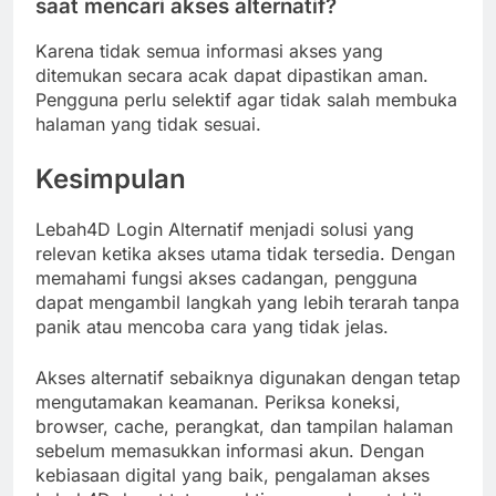
saat mencari akses alternatif?
Karena tidak semua informasi akses yang
ditemukan secara acak dapat dipastikan aman.
Pengguna perlu selektif agar tidak salah membuka
halaman yang tidak sesuai.
Kesimpulan
Lebah4D Login Alternatif menjadi solusi yang
relevan ketika akses utama tidak tersedia. Dengan
memahami fungsi akses cadangan, pengguna
dapat mengambil langkah yang lebih terarah tanpa
panik atau mencoba cara yang tidak jelas.
Akses alternatif sebaiknya digunakan dengan tetap
mengutamakan keamanan. Periksa koneksi,
browser, cache, perangkat, dan tampilan halaman
sebelum memasukkan informasi akun. Dengan
kebiasaan digital yang baik, pengalaman akses