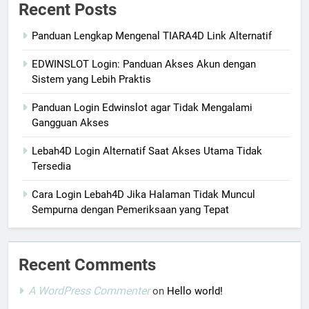
Recent Posts
Panduan Lengkap Mengenal TIARA4D Link Alternatif
EDWINSLOT Login: Panduan Akses Akun dengan
Sistem yang Lebih Praktis
Panduan Login Edwinslot agar Tidak Mengalami
Gangguan Akses
Lebah4D Login Alternatif Saat Akses Utama Tidak
Tersedia
Cara Login Lebah4D Jika Halaman Tidak Muncul
Sempurna dengan Pemeriksaan yang Tepat
Recent Comments
A WordPress Commenter
on
Hello world!