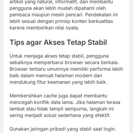
artikel yang natural, informatif, dan membantu
pengguna akan lebih mudah dipahami oleh
pembaca maupun mesin pencari. Pendekatan ini
lebih sesuai dengan prinsip konten berkualitas
karena memberikan nilai nyata.
Tips agar Akses Tetap Stabil
Untuk menjaga akses tetap stabil, pengguna
sebaiknya memperbarui browser secara berkala.
Browser terbaru umumnya memiliki performa lebih
baik dalam memuat halaman modern dan
mendukung fitur keamanan yang lebih baik.
Membersihkan cache juga dapat membantu
mencegah konflik data lama. Jika halaman terasa
lambat atau tidak tampil sempurna, langkah ini
sering menjadi solusi sederhana yang efektif.
Gunakan jaringan pribadi yang stabil saat login.