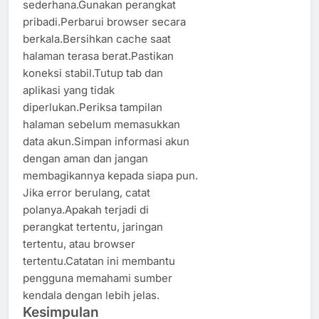
sederhana.Gunakan perangkat
pribadi.Perbarui browser secara
berkala.Bersihkan cache saat
halaman terasa berat.Pastikan
koneksi stabil.Tutup tab dan
aplikasi yang tidak
diperlukan.Periksa tampilan
halaman sebelum memasukkan
data akun.Simpan informasi akun
dengan aman dan jangan
membagikannya kepada siapa pun.
Jika error berulang, catat
polanya.Apakah terjadi di
perangkat tertentu, jaringan
tertentu, atau browser
tertentu.Catatan ini membantu
pengguna memahami sumber
kendala dengan lebih jelas.
Kesimpulan