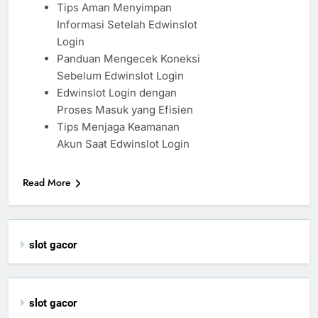
Tips Aman Menyimpan
Informasi Setelah Edwinslot
Login
Panduan Mengecek Koneksi
Sebelum Edwinslot Login
Edwinslot Login dengan
Proses Masuk yang Efisien
Tips Menjaga Keamanan
Akun Saat Edwinslot Login
Read More
slot gacor
slot gacor