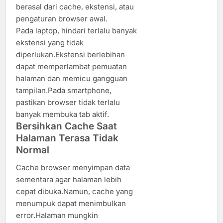
berasal dari cache, ekstensi, atau
pengaturan browser awal.
Pada laptop, hindari terlalu banyak
ekstensi yang tidak
diperlukan.Ekstensi berlebihan
dapat memperlambat pemuatan
halaman dan memicu gangguan
tampilan.Pada smartphone,
pastikan browser tidak terlalu
banyak membuka tab aktif.
Bersihkan Cache Saat
Halaman Terasa Tidak
Normal
Cache browser menyimpan data
sementara agar halaman lebih
cepat dibuka.Namun, cache yang
menumpuk dapat menimbulkan
error.Halaman mungkin