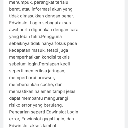
menumpuk, perangkat terlalu
berat, atau informasi akun yang
tidak dimasukkan dengan benar.
Edwinslot Login sebagai akses
awal perlu digunakan dengan cara
yang lebih teliti.Pengguna
sebaiknya tidak hanya fokus pada
kecepatan masuk, tetapi juga
memperhatikan kondisi teknis
sebelum login.Persiapan kecil
seperti memeriksa jaringan,
memperbarui browser,
membersihkan cache, dan
memastikan halaman tampil jelas
dapat membantu mengurangi
risiko error yang berulang.
Pencarian seperti Edwinslot Login
error, Edwinslot gagal login, dan
Edwinslot akses lambat