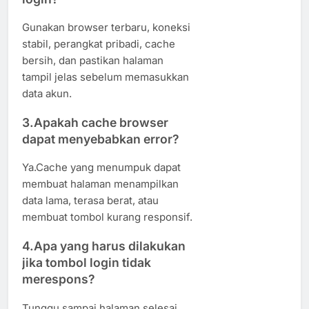
Gunakan browser terbaru, koneksi
stabil, perangkat pribadi, cache
bersih, dan pastikan halaman
tampil jelas sebelum memasukkan
data akun.
3.Apakah cache browser
dapat menyebabkan error?
Ya.Cache yang menumpuk dapat
membuat halaman menampilkan
data lama, terasa berat, atau
membuat tombol kurang responsif.
4.Apa yang harus dilakukan
jika tombol login tidak
merespons?
Tunggu sampai halaman selesai