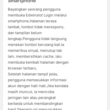
Smartphone
Bayangkan seorang pengguna
membuka Edwinslot Login melalui
smartphone.Halaman terasa
lambat, tombol tidak merespons,
dan tampilan belum
lengkap.Pengguna tidak langsung
menekan tombol berulang kali.Ia
memeriksa sinyal, menutup tab
lain, membersihkan cache, lalu
membuka kembali halaman dengan
browser terbaru.
Setelah halaman tampil jelas,
pengguna memasukkan informasi
akun dengan hati-hati.Jika kendala
masih muncul, ia mencoba
jaringan lain atau perangkat
berbeda untuk membandingkan
hasil.Skenario ini menunjukkan