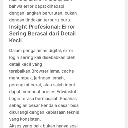
bahwa error dapat dihadapi
dengan langkah berurutan, bukan
dengan tindakan terburu-buru.
Insight Profesional: Error
Sering Berasal dari Detail
Kecil
Dalam pengalaman digital, error
login sering kali disebabkan oleh
detail kecil yang
terabaikan.Browser lama, cache
menumpuk, jaringan lemah,
perangkat berat, atau salah input
dapat membuat proses Edwinslot
Login terasa bermasalah.Padahal,
sebagian besar kendala dasar bisa
dikurangi dengan kebiasaan teknis
yang konsisten.
Akses yang baik bukan hanya soal