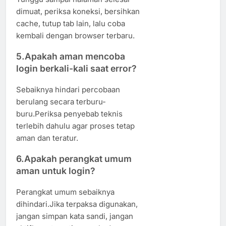
dimuat, periksa koneksi, bersihkan
cache, tutup tab lain, lalu coba
kembali dengan browser terbaru.
5.Apakah aman mencoba
login berkali-kali saat error?
Sebaiknya hindari percobaan
berulang secara terburu-
buru.Periksa penyebab teknis
terlebih dahulu agar proses tetap
aman dan teratur.
6.Apakah perangkat umum
aman untuk login?
Perangkat umum sebaiknya
dihindari.Jika terpaksa digunakan,
jangan simpan kata sandi, jangan