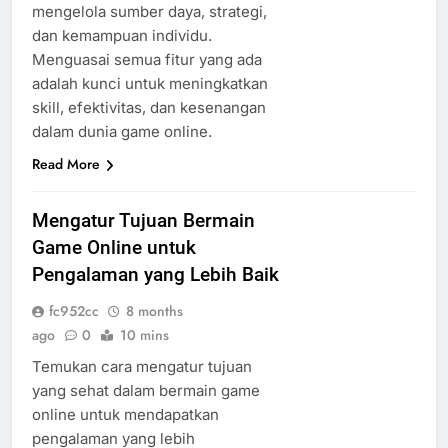
mengelola sumber daya, strategi,
dan kemampuan individu.
Menguasai semua fitur yang ada
adalah kunci untuk meningkatkan
skill, efektivitas, dan kesenangan
dalam dunia game online.
Read More
Mengatur Tujuan Bermain
Game Online untuk
Pengalaman yang Lebih Baik
fc952cc
8 months
ago
0
10 mins
Temukan cara mengatur tujuan
yang sehat dalam bermain game
online untuk mendapatkan
pengalaman yang lebih