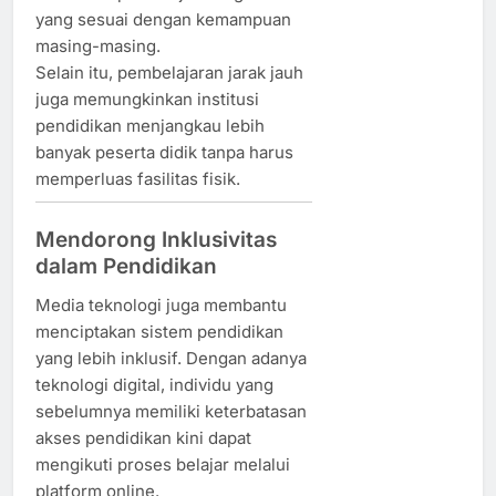
yang sesuai dengan kemampuan
masing-masing.
Selain itu, pembelajaran jarak jauh
juga memungkinkan institusi
pendidikan menjangkau lebih
banyak peserta didik tanpa harus
memperluas fasilitas fisik.
Mendorong Inklusivitas
dalam Pendidikan
Media teknologi juga membantu
menciptakan sistem pendidikan
yang lebih inklusif. Dengan adanya
teknologi digital, individu yang
sebelumnya memiliki keterbatasan
akses pendidikan kini dapat
mengikuti proses belajar melalui
platform online.