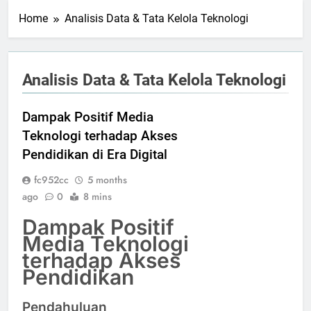
Home
Analisis Data & Tata Kelola Teknologi
Analisis Data & Tata Kelola Teknologi
Dampak Positif Media
Teknologi terhadap Akses
Pendidikan di Era Digital
fc952cc
5 months
ago
0
8 mins
Dampak Positif
Media Teknologi
terhadap Akses
Pendidikan
Pendahuluan