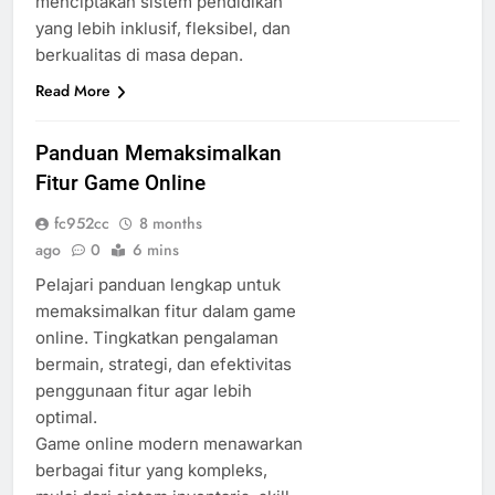
menciptakan sistem pendidikan
yang lebih inklusif, fleksibel, dan
berkualitas di masa depan.
Read More
Panduan Memaksimalkan
Fitur Game Online
fc952cc
8 months
ago
0
6 mins
Pelajari panduan lengkap untuk
memaksimalkan fitur dalam game
online. Tingkatkan pengalaman
bermain, strategi, dan efektivitas
penggunaan fitur agar lebih
optimal.
Game online modern menawarkan
berbagai fitur yang kompleks,