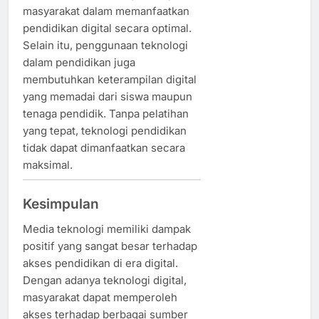
masyarakat dalam memanfaatkan
pendidikan digital secara optimal.
Selain itu, penggunaan teknologi
dalam pendidikan juga
membutuhkan keterampilan digital
yang memadai dari siswa maupun
tenaga pendidik. Tanpa pelatihan
yang tepat, teknologi pendidikan
tidak dapat dimanfaatkan secara
maksimal.
Kesimpulan
Media teknologi memiliki dampak
positif yang sangat besar terhadap
akses pendidikan di era digital.
Dengan adanya teknologi digital,
masyarakat dapat memperoleh
akses terhadap berbagai sumber