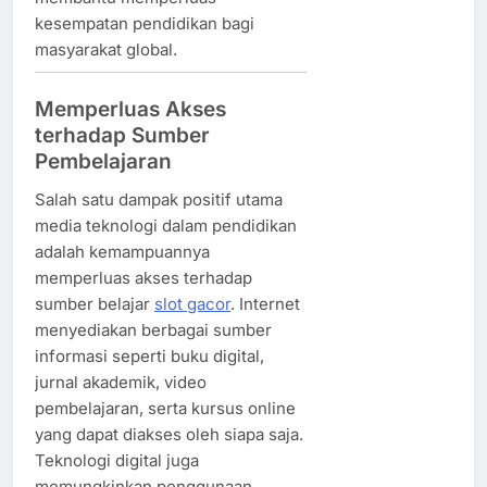
kesempatan pendidikan bagi
masyarakat global.
Memperluas Akses
terhadap Sumber
Pembelajaran
Salah satu dampak positif utama
media teknologi dalam pendidikan
adalah kemampuannya
memperluas akses terhadap
sumber belajar
slot gacor
. Internet
menyediakan berbagai sumber
informasi seperti buku digital,
jurnal akademik, video
pembelajaran, serta kursus online
yang dapat diakses oleh siapa saja.
Teknologi digital juga
memungkinkan penggunaan