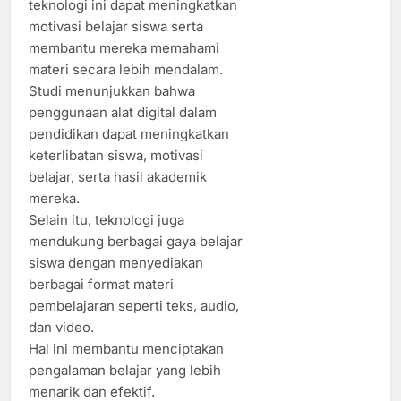
teknologi ini dapat meningkatkan
motivasi belajar siswa serta
membantu mereka memahami
materi secara lebih mendalam.
Studi menunjukkan bahwa
penggunaan alat digital dalam
pendidikan dapat meningkatkan
keterlibatan siswa, motivasi
belajar, serta hasil akademik
mereka.
Selain itu, teknologi juga
mendukung berbagai gaya belajar
siswa dengan menyediakan
berbagai format materi
pembelajaran seperti teks, audio,
dan video.
Hal ini membantu menciptakan
pengalaman belajar yang lebih
menarik dan efektif.