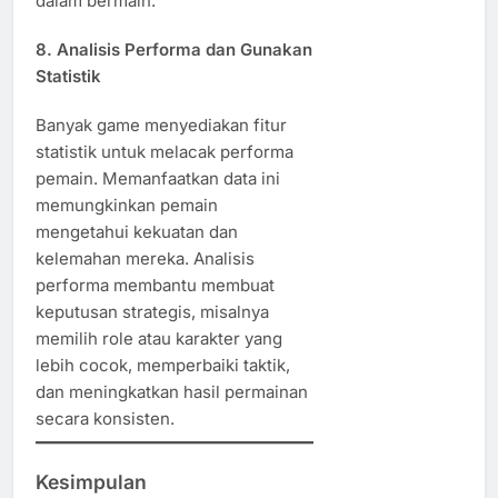
dalam bermain.
8. Analisis Performa dan Gunakan
Statistik
Banyak game menyediakan fitur
statistik untuk melacak performa
pemain. Memanfaatkan data ini
memungkinkan pemain
mengetahui kekuatan dan
kelemahan mereka. Analisis
performa membantu membuat
keputusan strategis, misalnya
memilih role atau karakter yang
lebih cocok, memperbaiki taktik,
dan meningkatkan hasil permainan
secara konsisten.
Kesimpulan