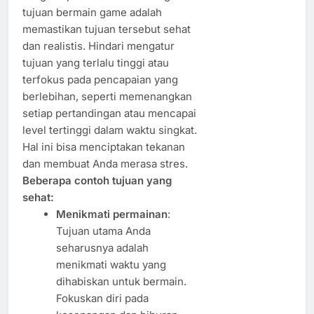
tujuan bermain game adalah
memastikan tujuan tersebut sehat
dan realistis. Hindari mengatur
tujuan yang terlalu tinggi atau
terfokus pada pencapaian yang
berlebihan, seperti memenangkan
setiap pertandingan atau mencapai
level tertinggi dalam waktu singkat.
Hal ini bisa menciptakan tekanan
dan membuat Anda merasa stres.
Beberapa contoh tujuan yang
sehat:
Menikmati permainan
:
Tujuan utama Anda
seharusnya adalah
menikmati waktu yang
dihabiskan untuk bermain.
Fokuskan diri pada