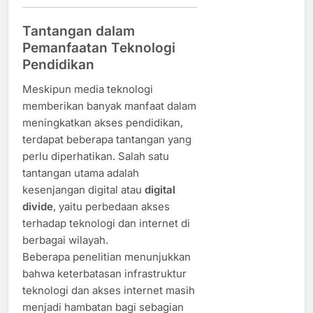
Tantangan dalam
Pemanfaatan Teknologi
Pendidikan
Meskipun media teknologi
memberikan banyak manfaat dalam
meningkatkan akses pendidikan,
terdapat beberapa tantangan yang
perlu diperhatikan. Salah satu
tantangan utama adalah
kesenjangan digital atau
digital
divide
, yaitu perbedaan akses
terhadap teknologi dan internet di
berbagai wilayah.
Beberapa penelitian menunjukkan
bahwa keterbatasan infrastruktur
teknologi dan akses internet masih
menjadi hambatan bagi sebagian