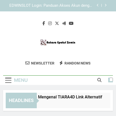
Skip
Panduan Login Edwinslot agar Tidak Mengalami
to
Gangguan Akses
content
Lebah4D Login Alternatif Saat Akses Utama
Tidak Tersedia
Panduan Lengkap Mengenal TIARA4D Link
Alternatif
EDWINSLOT Login: Panduan Akses Akun dengan
Sistem yang Lebih Praktis
Panduan Login Edwinslot agar Tidak Mengalami
Gangguan Akses
Ankara Epoksi
Dapatkan Lantai Epoksi Berkualitas Tinggi
Lebah4D Login Alternatif Saat Akses Utama
NEWSLETTER
RANDOM NEWS
Zemin
Tidak Tersedia
Dari Ankara Epoksi Zemin. Untuk Lantai
Yang Tahan Lama Dan Elegan.
MENU
nduan Lengkap Mengenal TIARA4D Link Alternatif
EDWI
HEADLINES
Weeks Ago
1 Mon