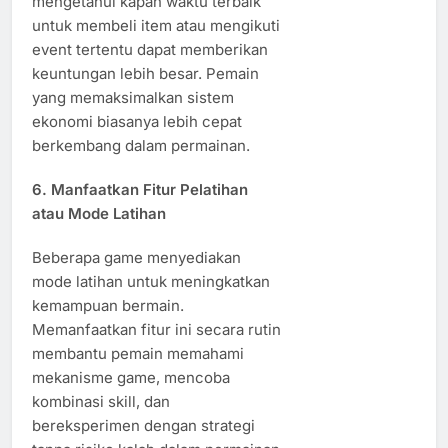
mengetahui kapan waktu terbaik
untuk membeli item atau mengikuti
event tertentu dapat memberikan
keuntungan lebih besar. Pemain
yang memaksimalkan sistem
ekonomi biasanya lebih cepat
berkembang dalam permainan.
6. Manfaatkan Fitur Pelatihan
atau Mode Latihan
Beberapa game menyediakan
mode latihan untuk meningkatkan
kemampuan bermain.
Memanfaatkan fitur ini secara rutin
membantu pemain memahami
mekanisme game, mencoba
kombinasi skill, dan
bereksperimen dengan strategi