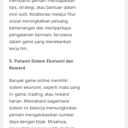
membantu pemain mendapatkan
tips, strategi, atau bantuan dalam
misi sulit. Kolaborasi melalui fitur
sosial meningkatkan peluang
kemenangan dan memperkaya
pengalaman bermain, terutama
dalam game yang menekankan
kerja tim.
5. Pahami Sistem Ekonomi dan
Reward
Banyak game online memiliki
sistem ekonomi, seperti mata uang
in-game, trading, atau reward
harian. Memahami bagaimana
sistem ini bekerja memungkinkan
pemain mengalokasikan sumber
daya dengan bijak. Misalnya,