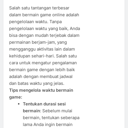
Salah satu tantangan terbesar
dalam bermain game online adalah
pengelolaan waktu. Tanpa
pengelolaan waktu yang baik, Anda
bisa dengan mudah terjebak dalam
permainan berjam-jam, yang
mengganggu aktivitas lain dalam
kehidupan sehari-hari. Salah satu
cara untuk mengatur pengalaman
bermain game dengan lebih baik
adalah dengan membuat jadwal
dan batas waktu yang jelas.
Tips mengelola waktu bermain
game:
Tentukan durasi sesi
bermain
: Sebelum mulai
bermain, tentukan seberapa
lama Anda ingin bermain