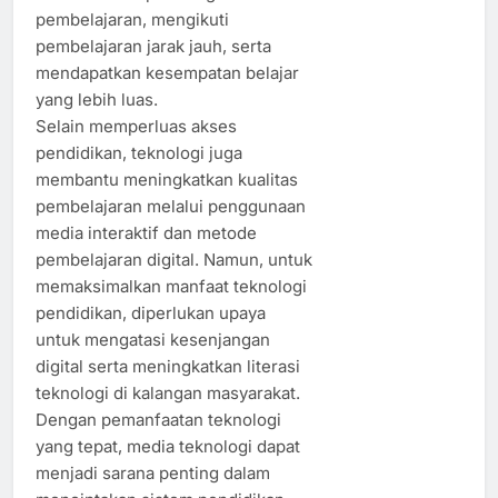
pembelajaran, mengikuti
pembelajaran jarak jauh, serta
mendapatkan kesempatan belajar
yang lebih luas.
Selain memperluas akses
pendidikan, teknologi juga
membantu meningkatkan kualitas
pembelajaran melalui penggunaan
media interaktif dan metode
pembelajaran digital. Namun, untuk
memaksimalkan manfaat teknologi
pendidikan, diperlukan upaya
untuk mengatasi kesenjangan
digital serta meningkatkan literasi
teknologi di kalangan masyarakat.
Dengan pemanfaatan teknologi
yang tepat, media teknologi dapat
menjadi sarana penting dalam