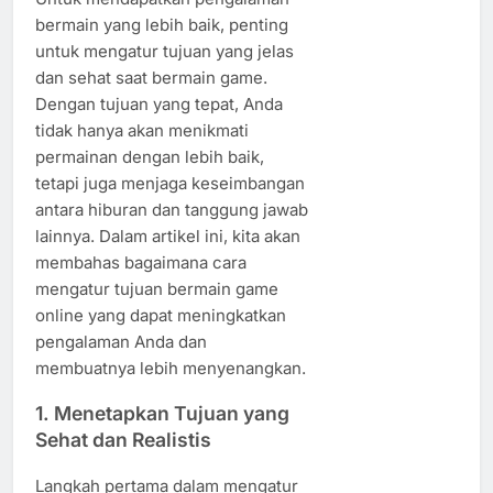
bermain yang lebih baik, penting
untuk mengatur tujuan yang jelas
dan sehat saat bermain game.
Dengan tujuan yang tepat, Anda
tidak hanya akan menikmati
permainan dengan lebih baik,
tetapi juga menjaga keseimbangan
antara hiburan dan tanggung jawab
lainnya. Dalam artikel ini, kita akan
membahas bagaimana cara
mengatur tujuan bermain game
online yang dapat meningkatkan
pengalaman Anda dan
membuatnya lebih menyenangkan.
1. Menetapkan Tujuan yang
Sehat dan Realistis
Langkah pertama dalam mengatur