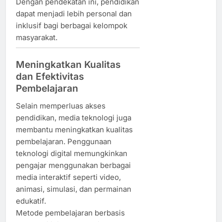
Dengan pendekatan ini, pendidikan
dapat menjadi lebih personal dan
inklusif bagi berbagai kelompok
masyarakat.
Meningkatkan Kualitas
dan Efektivitas
Pembelajaran
Selain memperluas akses
pendidikan, media teknologi juga
membantu meningkatkan kualitas
pembelajaran. Penggunaan
teknologi digital memungkinkan
pengajar menggunakan berbagai
media interaktif seperti video,
animasi, simulasi, dan permainan
edukatif.
Metode pembelajaran berbasis