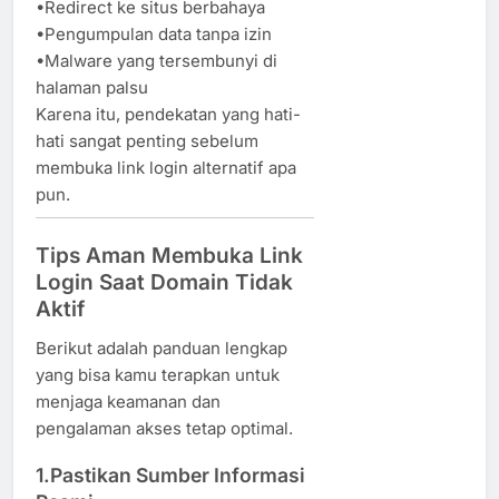
•Redirect ke situs berbahaya
•Pengumpulan data tanpa izin
•Malware yang tersembunyi di
halaman palsu
Karena itu, pendekatan yang hati-
hati sangat penting sebelum
membuka link login alternatif apa
pun.
Tips Aman Membuka Link
Login Saat Domain Tidak
Aktif
Berikut adalah panduan lengkap
yang bisa kamu terapkan untuk
menjaga keamanan dan
pengalaman akses tetap optimal.
1.Pastikan Sumber Informasi