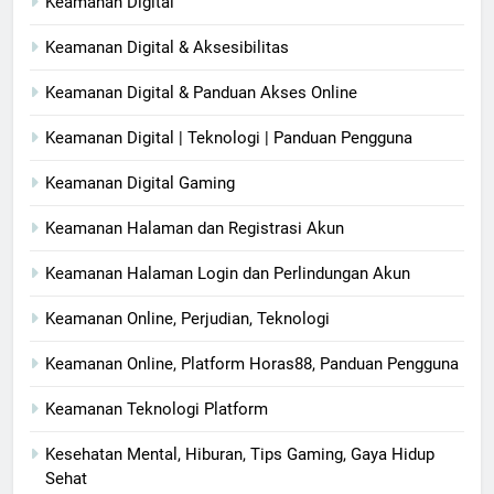
Keamanan Digital​
Keamanan Digital & Aksesibilitas
Keamanan Digital & Panduan Akses Online
Keamanan Digital | Teknologi | Panduan Pengguna
Keamanan Digital Gaming
Keamanan Halaman dan Registrasi Akun
Keamanan Halaman Login dan Perlindungan Akun
Keamanan Online, Perjudian, Teknologi
Keamanan Online, Platform Horas88, Panduan Pengguna
Keamanan Teknologi Platform
Kesehatan Mental, Hiburan, Tips Gaming, Gaya Hidup
Sehat