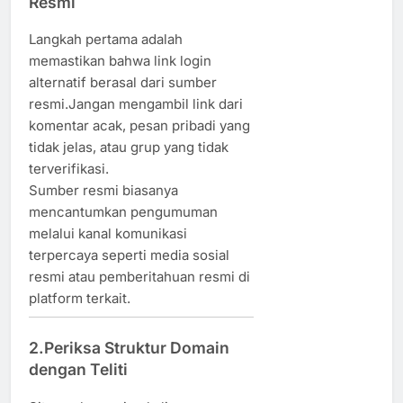
Resmi
Langkah pertama adalah
memastikan bahwa link login
alternatif berasal dari sumber
resmi.Jangan mengambil link dari
komentar acak, pesan pribadi yang
tidak jelas, atau grup yang tidak
terverifikasi.
Sumber resmi biasanya
mencantumkan pengumuman
melalui kanal komunikasi
terpercaya seperti media sosial
resmi atau pemberitahuan resmi di
platform terkait.
2.Periksa Struktur Domain
dengan Teliti