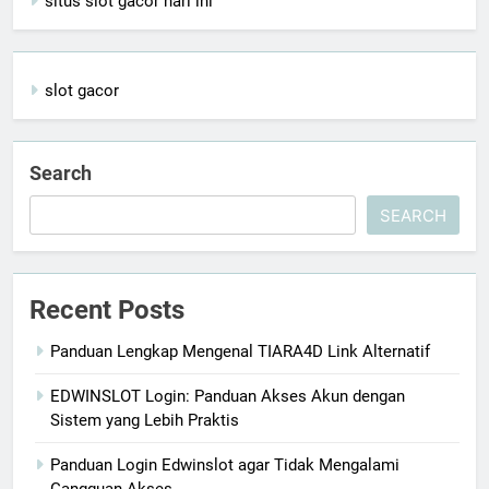
situs slot gacor hari ini
slot gacor
Search
SEARCH
Recent Posts
Panduan Lengkap Mengenal TIARA4D Link Alternatif
EDWINSLOT Login: Panduan Akses Akun dengan
Sistem yang Lebih Praktis
Panduan Login Edwinslot agar Tidak Mengalami
Gangguan Akses