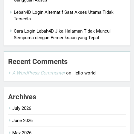
Lebah4D Login Alternatif Saat Akses Utama Tidak
Tersedia
Cara Login Lebah4D Jika Halaman Tidak Muncul
Sempurna dengan Pemeriksaan yang Tepat
Recent Comments
A WordPress Commenter
on
Hello world!
Archives
July 2026
June 2026
May 2026