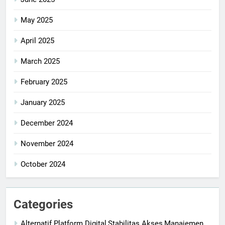
May 2025
April 2025
March 2025
February 2025
January 2025
December 2024
November 2024
October 2024
Categories
Alternatif Platform Digital,Stabilitas Akses,Manajemen