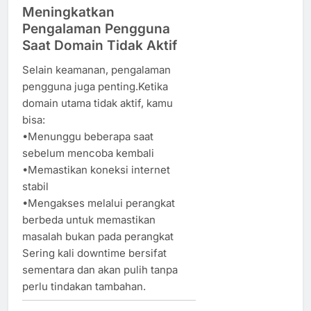
Meningkatkan
Pengalaman Pengguna
Saat Domain Tidak Aktif
Selain keamanan, pengalaman
pengguna juga penting.Ketika
domain utama tidak aktif, kamu
bisa:
•Menunggu beberapa saat
sebelum mencoba kembali
•Memastikan koneksi internet
stabil
•Mengakses melalui perangkat
berbeda untuk memastikan
masalah bukan pada perangkat
Sering kali downtime bersifat
sementara dan akan pulih tanpa
perlu tindakan tambahan.