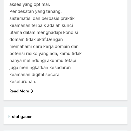
akses yang optimal.
Pendekatan yang tenang,
sistematis, dan berbasis praktik
keamanan terbaik adalah kunci
utama dalam menghadapi kondisi
domain tidak aktif.Dengan
memahami cara kerja domain dan
potensi risiko yang ada, kamu tidak
hanya melindungi akunmu tetapi
juga meningkatkan kesadaran
keamanan digital secara
keseluruhan.
Read More
slot gacor