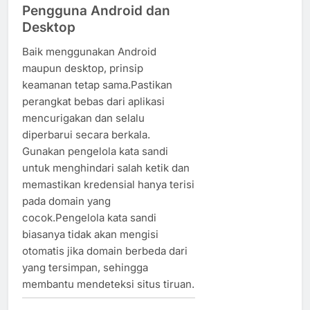
Pengguna Android dan
Desktop
Baik menggunakan Android
maupun desktop, prinsip
keamanan tetap sama.Pastikan
perangkat bebas dari aplikasi
mencurigakan dan selalu
diperbarui secara berkala.
Gunakan pengelola kata sandi
untuk menghindari salah ketik dan
memastikan kredensial hanya terisi
pada domain yang
cocok.Pengelola kata sandi
biasanya tidak akan mengisi
otomatis jika domain berbeda dari
yang tersimpan, sehingga
membantu mendeteksi situs tiruan.