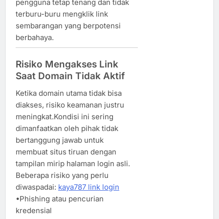
pengguna tetap tenang dan tidak
terburu-buru mengklik link
sembarangan yang berpotensi
berbahaya.
Risiko Mengakses Link
Saat Domain Tidak Aktif
Ketika domain utama tidak bisa
diakses, risiko keamanan justru
meningkat.Kondisi ini sering
dimanfaatkan oleh pihak tidak
bertanggung jawab untuk
membuat situs tiruan dengan
tampilan mirip halaman login asli.
Beberapa risiko yang perlu
diwaspadai:
kaya787 link login
•Phishing atau pencurian
kredensial