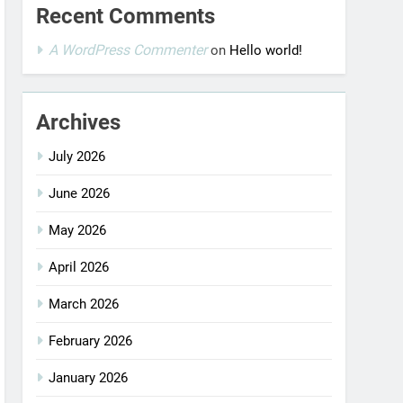
Recent Comments
A WordPress Commenter
on
Hello world!
Archives
July 2026
June 2026
May 2026
April 2026
March 2026
February 2026
January 2026