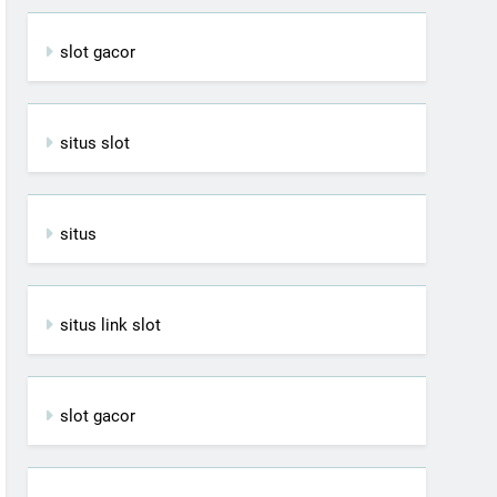
slot gacor
situs slot
situs
situs link slot
slot gacor