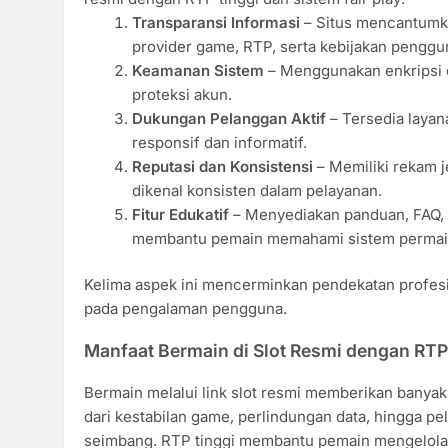
Transparansi Informasi
– Situs mencantumka
provider game, RTP, serta kebijakan penggu
Keamanan Sistem
– Menggunakan enkripsi 
proteksi akun.
Dukungan Pelanggan Aktif
– Tersedia layan
responsif dan informatif.
Reputasi dan Konsistensi
– Memiliki rekam je
dikenal konsisten dalam pelayanan.
Fitur Edukatif
– Menyediakan panduan, FAQ, a
membantu pemain memahami sistem permai
Kelima aspek ini mencerminkan pendekatan profesi
pada pengalaman pengguna.
Manfaat Bermain di Slot Resmi dengan RTP
Bermain melalui link slot resmi memberikan banyak
dari kestabilan game, perlindungan data, hingga pe
seimbang. RTP tinggi membantu pemain mengelola 