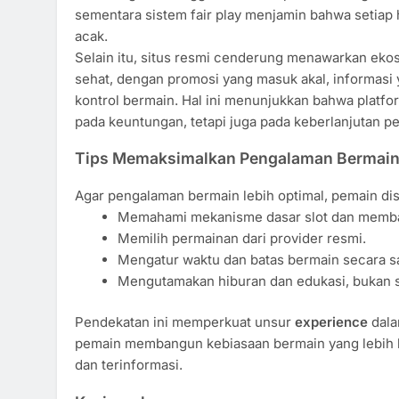
sementara sistem fair play menjamin bahwa setiap 
acak.
Selain itu, situs resmi cenderung menawarkan ekos
sehat, dengan promosi yang masuk akal, informasi ya
kontrol bermain. Hal ini menunjukkan bahwa platfo
pada keuntungan, tetapi juga pada keberlanjutan 
Tips Memaksimalkan Pengalaman Bermai
Agar pengalaman bermain lebih optimal, pemain di
Memahami mekanisme dasar slot dan memba
Memilih permainan dari provider resmi.
Mengatur waktu dan batas bermain secara s
Mengutamakan hiburan dan edukasi, bukan s
Pendekatan ini memperkuat unsur
experience
dala
pemain membangun kebiasaan bermain yang lebih 
dan terinformasi.