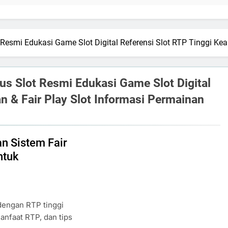
 Resmi Edukasi Game Slot Digital Referensi Slot RTP Tinggi Ke
us Slot Resmi Edukasi Game Slot Digital
n & Fair Play Slot Informasi Permainan
an Sistem Fair
ntuk
dengan RTP tinggi
 manfaat RTP, dan tips