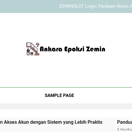
EDWINSLOT Login: Panduan Akses Ak
Panduan Login Edwinslot 
Lebah4D Login Alter
Panduan Leng
EDWINSLOT Login: Panduan Akses Ak
Panduan Login Edwinslot 
ara Epoksi Zemin
antai Epoksi Berkualitas Tinggi Dari Ankara Epoksi Zemin. U
Lebah4D Login Alter
SAMPLE PAGE
 dengan Sistem yang Lebih Praktis
Panduan Login Edw
2 Months Ago