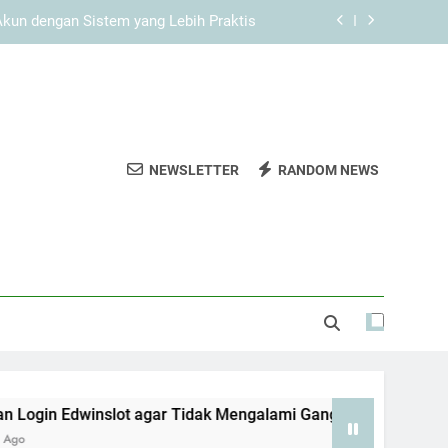
un dengan Sistem yang Lebih Praktis
agar Tidak Mengalami Gangguan Akses
natif Saat Akses Utama Tidak Tersedia
kap Mengenal TIARA4D Link Alternatif
NEWSLETTER
RANDOM NEWS
un dengan Sistem yang Lebih Praktis
agar Tidak Mengalami Gangguan Akses
ntuk Lantai Yang Tahan Lama Dan Elegan.
natif Saat Akses Utama Tidak Tersedia
inslot agar Tidak Mengalami Gangguan Akses
Lebah4D 
2 Months A