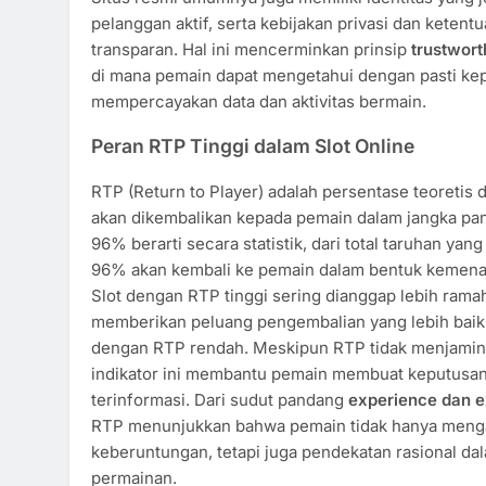
pelanggan aktif, serta kebijakan privasi dan ketent
transparan. Hal ini mencerminkan prinsip
trustwort
di mana pemain dapat mengetahui dengan pasti ke
mempercayakan data dan aktivitas bermain.
Peran RTP Tinggi dalam Slot Online
RTP (Return to Player) adalah persentase teoretis d
akan dikembalikan kepada pemain dalam jangka pan
96% berarti secara statistik, dari total taruhan yang
96% akan kembali ke pemain dalam bentuk kemen
Slot dengan RTP tinggi sering dianggap lebih ram
memberikan peluang pengembalian yang lebih baik 
dengan RTP rendah. Meskipun RTP tidak menjamin
indikator ini membantu pemain membuat keputusan
terinformasi. Dari sudut pandang
experience dan e
RTP menunjukkan bahwa pemain tidak hanya meng
keberuntungan, tetapi juga pendekatan rasional da
permainan.