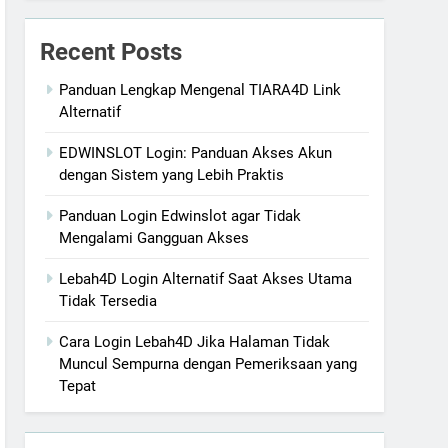
Recent Posts
Panduan Lengkap Mengenal TIARA4D Link
Alternatif
EDWINSLOT Login: Panduan Akses Akun
dengan Sistem yang Lebih Praktis
Panduan Login Edwinslot agar Tidak
Mengalami Gangguan Akses
Lebah4D Login Alternatif Saat Akses Utama
Tidak Tersedia
Cara Login Lebah4D Jika Halaman Tidak
Muncul Sempurna dengan Pemeriksaan yang
Tepat