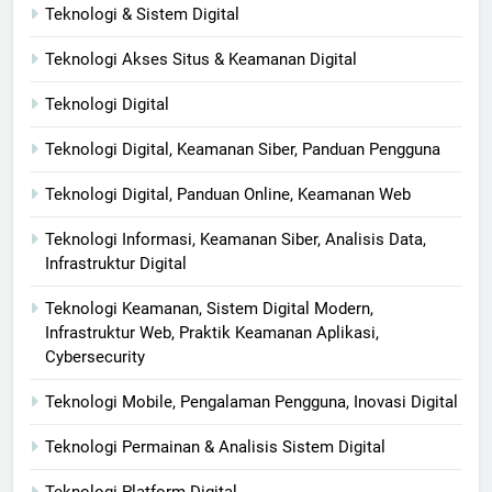
Teknologi & Sistem Digital
Teknologi Akses Situs & Keamanan Digital
Teknologi Digital
Teknologi Digital, Keamanan Siber, Panduan Pengguna
Teknologi Digital, Panduan Online, Keamanan Web
Teknologi Informasi, Keamanan Siber, Analisis Data,
Infrastruktur Digital
Teknologi Keamanan, Sistem Digital Modern,
Infrastruktur Web, Praktik Keamanan Aplikasi,
Cybersecurity
Teknologi Mobile, Pengalaman Pengguna, Inovasi Digital
Teknologi Permainan & Analisis Sistem Digital
Teknologi Platform Digital