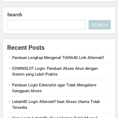
Search
SEARCH
Recent Posts
Panduan Lengkap Mengenal TIARA4D Link Alternatif
EDWINSLOT Login: Panduan Akses Akun dengan
Sistem yang Lebih Praktis
Panduan Login Edwinslot agar Tidak Mengalami
Gangguan Akses
Lebah4D Login Alternatif Saat Akses Utama Tidak
Tersedia