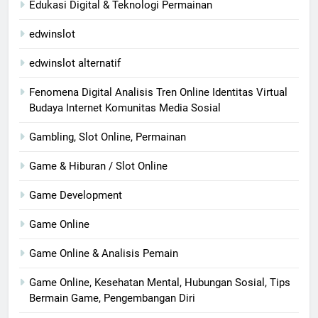
Edukasi Digital & Teknologi Permainan
edwinslot
edwinslot alternatif
Fenomena Digital Analisis Tren Online Identitas Virtual
Budaya Internet Komunitas Media Sosial
Gambling, Slot Online, Permainan
Game & Hiburan / Slot Online
Game Development
Game Online
Game Online & Analisis Pemain
Game Online, Kesehatan Mental, Hubungan Sosial, Tips
Bermain Game, Pengembangan Diri