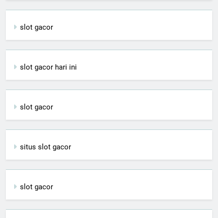
slot gacor
slot gacor hari ini
slot gacor
situs slot gacor
slot gacor