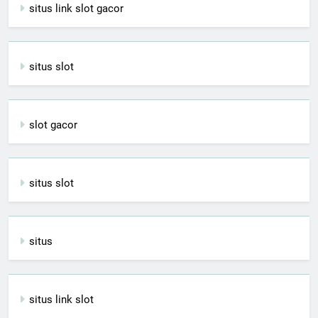
situs link slot gacor
situs slot
slot gacor
situs slot
situs
situs link slot