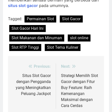
situs slot gacor
pada umumnya.
Tagged:
Permainan Slot
Slot Gacor
Slot Gacor Hari Ini
Slot Makanan dan Minuman
slot online
Slot RTP Tinggi
Slot Tema Kuliner
Previous:
Next:
Post
navigation
Situs Slot Gacor
Strategi Memilih Slot
dengan Pengganda
Gacor dengan Fitur
yang Meningkatkan
Buy Feature: Raih
Peluang Jackpot
Kemenangan
Maksimal dengan
Cara Cerdas