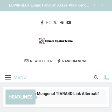
Skip
Panduan Login Edwinslot agar Tidak Mengalami
to
Gangguan Akses
content
Lebah4D Login Alternatif Saat Akses Utama
Tidak Tersedia
Panduan Lengkap Mengenal TIARA4D Link
Alternatif
EDWINSLOT Login: Panduan Akses Akun dengan
Sistem yang Lebih Praktis
Panduan Login Edwinslot agar Tidak Mengalami
Gangguan Akses
Ankara Epoksi
Dapatkan Lantai Epoksi Berkualitas Tinggi
Lebah4D Login Alternatif Saat Akses Utama
NEWSLETTER
RANDOM NEWS
Zemin
Tidak Tersedia
Dari Ankara Epoksi Zemin. Untuk Lantai
Yang Tahan Lama Dan Elegan.
MENU
nduan Lengkap Mengenal TIARA4D Link Alternatif
EDWI
HEADLINES
Weeks Ago
1 Mon