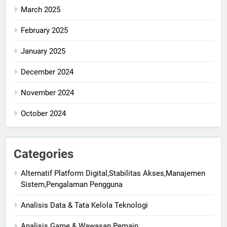
March 2025
February 2025
January 2025
December 2024
November 2024
October 2024
Categories
Alternatif Platform Digital,Stabilitas Akses,Manajemen
Sistem,Pengalaman Pengguna
Analisis Data & Tata Kelola Teknologi
Analisis Game & Wawasan Pemain