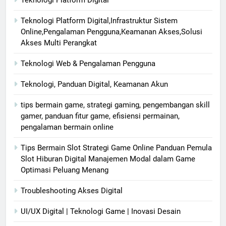
Teknologi Platform Digital,Infrastruktur Sistem
Online,Pengalaman Pengguna,Keamanan Akses,Solusi
Akses Multi Perangkat
Teknologi Web & Pengalaman Pengguna
Teknologi, Panduan Digital, Keamanan Akun
tips bermain game, strategi gaming, pengembangan skill
gamer, panduan fitur game, efisiensi permainan,
pengalaman bermain online
Tips Bermain Slot Strategi Game Online Panduan Pemula
Slot Hiburan Digital Manajemen Modal dalam Game
Optimasi Peluang Menang
Troubleshooting Akses Digital
UI/UX Digital | Teknologi Game | Inovasi Desain