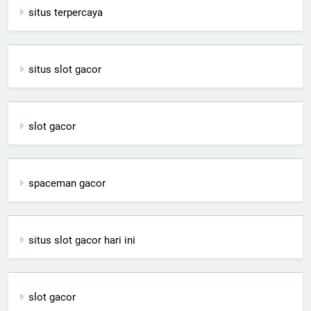
situs terpercaya
situs slot gacor
slot gacor
spaceman gacor
situs slot gacor hari ini
slot gacor