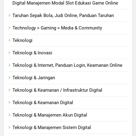
Digital Manajemen Modal Slot Edukasi Game Online
Taruhan Sepak Bola, Judi Online, Panduan Taruhan
Technology > Gaming > Media & Community
Teknologi
Teknologi & Inovasi
Teknologi & Internet, Panduan Login, Keamanan Online
Teknologi & Jaringan
Teknologi & Keamanan / Infrastruktur Digital
Teknologi & Keamanan Digital
Teknologi & Manajemen Akun Digital
Teknologi & Manajemen Sistem Digital