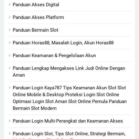
Panduan Akses Digital
Panduan Akses Platform
Panduan Bermain Slot
Panduan Horas88, Masalah Login, Akun Horas88
Panduan Keamanan & Pengelolaan Akun
Panduan Lengkap Mengakses Link Judi Online Dengan
Aman
Panduan Login Kaya787 Tips Keamanan Akun Slot Slot
Online Mobile & Desktop Proteksi Login Slot Online
Optimasi Login Slot Aman Slot Online Pemula Panduan
Bermain Slot Modern
Panduan Login Multi-Perangkat dan Keamanan Akses
Panduan Login Slot, Tips Slot Online, Strategi Bermain,