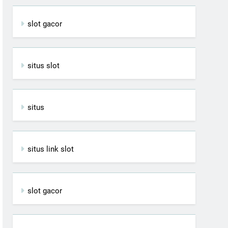
slot gacor
situs slot
situs
situs link slot
slot gacor