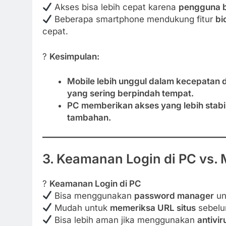
Akses bisa lebih cepat karena
pengguna b
Beberapa smartphone mendukung fitur
bi
cepat.
?
Kesimpulan:
Mobile lebih unggul dalam kecepatan
yang sering berpindah tempat.
PC memberikan akses yang lebih stabil
tambahan.
3. Keamanan Login di PC vs. 
?
Keamanan Login di PC
Bisa menggunakan
password manager
un
Mudah untuk
memeriksa URL situs
sebelum
Bisa lebih aman jika menggunakan
antivir