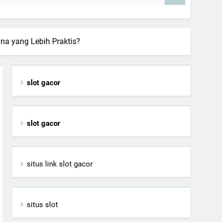
na yang Lebih Praktis?
slot gacor
slot gacor
situs link slot gacor
situs slot