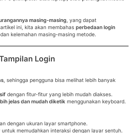
kurangannya masing-masing
, yang dapat
tikel ini, kita akan membahas
perbedaan login
n dan kelemahan masing-masing metode.
Tampilan Login
as
, sehingga pengguna bisa melihat lebih banyak
sif
dengan fitur-fitur yang lebih mudah diakses.
ebih jelas dan mudah diketik
menggunakan keyboard.
an dengan ukuran layar smartphone.
r
untuk memudahkan interaksi dengan layar sentuh.