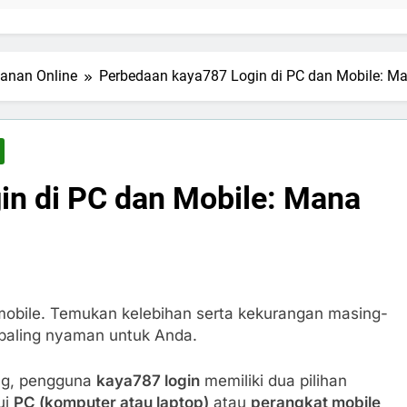
manan Online
Perbedaan kaya787 Login di PC dan Mobile: Ma
n di PC dan Mobile: Mana
mobile. Temukan kelebihan serta kekurangan masing-
 paling nyaman untuk Anda.
ng, pengguna
kaya787 login
memiliki dua pilihan
ui
PC (komputer atau laptop)
atau
perangkat mobile