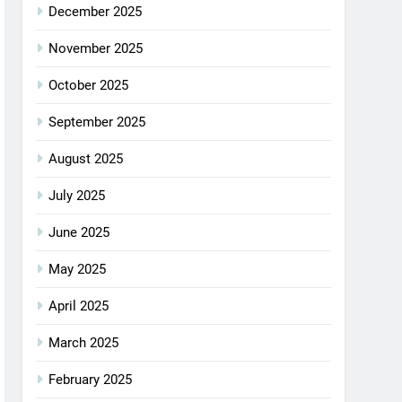
December 2025
November 2025
October 2025
September 2025
August 2025
July 2025
June 2025
May 2025
April 2025
March 2025
February 2025