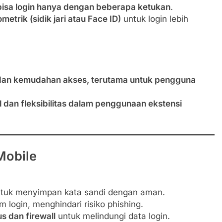
isa login hanya dengan beberapa ketukan
.
ometrik (sidik jari atau Face ID)
untuk login lebih
 dan kemudahan akses, terutama untuk pengguna
 dan fleksibilitas dalam penggunaan ekstensi
Mobile
tuk menyimpan kata sandi dengan aman.
 login, menghindari risiko phishing.
us dan firewall
untuk melindungi data login.