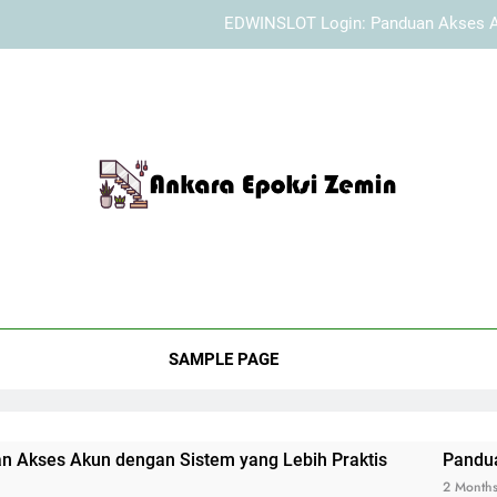
EDWINSLOT Login: Panduan Akses Ak
Panduan Login Edwinslot 
Lebah4D Login Alter
Panduan Leng
EDWINSLOT Login: Panduan Akses Ak
Panduan Login Edwinslot 
ara Epoksi Zemin
antai Epoksi Berkualitas Tinggi Dari Ankara Epoksi Zemin. U
Lebah4D Login Alter
SAMPLE PAGE
 dengan Sistem yang Lebih Praktis
Panduan Login Edw
2 Months Ago