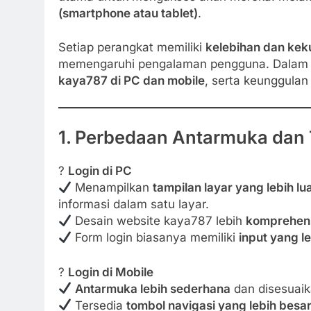
(smartphone atau tablet)
.
Setiap perangkat memiliki
kelebihan dan ke
memengaruhi pengalaman pengguna. Dalam ar
kaya787 di PC dan mobile
, serta keunggula
1. Perbedaan Antarmuka dan 
?
Login di PC
Menampilkan
tampilan layar yang lebih lu
informasi dalam satu layar.
Desain website kaya787 lebih
komprehen
Form login biasanya memiliki
input yang l
?
Login di Mobile
Antarmuka lebih sederhana
dan disesuaik
Tersedia
tombol navigasi yang lebih besa