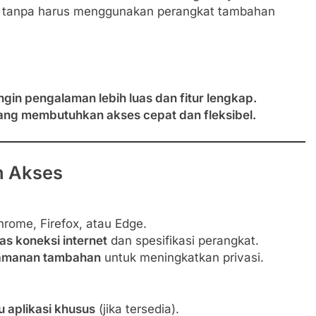
, tanpa harus menggunakan perangkat tambahan
gin pengalaman lebih luas dan fitur lengkap.
yang membutuhkan akses cepat dan fleksibel.
n Akses
hrome, Firefox, atau Edge.
tas koneksi internet
dan spesifikasi perangkat.
eamanan tambahan
untuk meningkatkan privasi.
u aplikasi khusus
(jika tersedia).