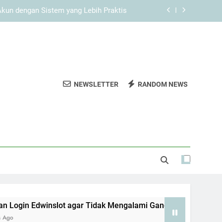
un dengan Sistem yang Lebih Praktis
agar Tidak Mengalami Gangguan Akses
natif Saat Akses Utama Tidak Tersedia
kap Mengenal TIARA4D Link Alternatif
NEWSLETTER
RANDOM NEWS
un dengan Sistem yang Lebih Praktis
agar Tidak Mengalami Gangguan Akses
ntuk Lantai Yang Tahan Lama Dan Elegan.
natif Saat Akses Utama Tidak Tersedia
inslot agar Tidak Mengalami Gangguan Akses
Lebah4D 
2 Months A