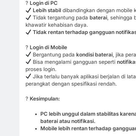
?
Login di PC
Lebih stabil
dibandingkan dengan mobile k
Tidak tergantung pada
baterai
, sehingga 
khawatir kehabisan daya.
Tidak rentan terhadap gangguan notifika
?
Login di Mobile
Bergantung pada
kondisi baterai
, jika pe
Bisa mengalami gangguan seperti
notifik
proses login.
Jika terlalu banyak aplikasi berjalan di la
perangkat dengan spesifikasi rendah.
?
Kesimpulan:
PC lebih unggul dalam stabilitas karena
baterai atau notifikasi.
Mobile lebih rentan terhadap gangguan,