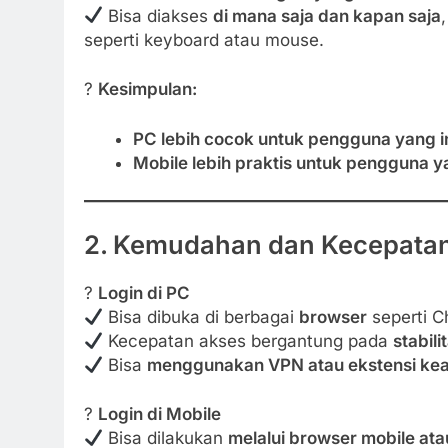
Bisa diakses
di mana saja dan kapan saja
seperti keyboard atau mouse.
?
Kesimpulan:
PC lebih cocok untuk pengguna yang in
Mobile lebih praktis untuk pengguna 
2. Kemudahan dan Kecepata
?
Login di PC
Bisa dibuka di berbagai
browser
seperti C
Kecepatan akses bergantung pada
stabili
Bisa
menggunakan VPN atau ekstensi k
?
Login di Mobile
Bisa dilakukan
melalui browser mobile ata