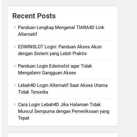
Recent Posts
Panduan Lengkap Mengenal TIARA4D Link
Alternatif
EDWINSLOT Login: Panduan Akses Akun
dengan Sistem yang Lebih Praktis
Panduan Login Edwinslot agar Tidak
Mengalami Gangguan Akses
Lebah4D Login Alternatif Saat Akses Utama
Tidak Tersedia
Cara Login Lebah4D Jika Halaman Tidak
Muncul Sempurna dengan Pemeriksaan yang
Tepat