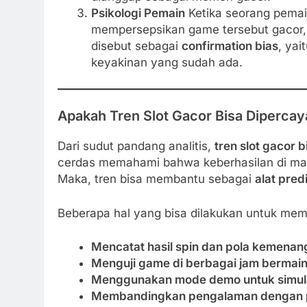
Psikologi Pemain
Ketika seorang pema
mempersepsikan game tersebut gacor, 
disebut sebagai
confirmation bias
, ya
keyakinan yang sudah ada.
Apakah Tren Slot Gacor Bisa Dipercay
Dari sudut pandang analitis,
tren slot gacor 
cerdas memahami bahwa keberhasilan di mas
Maka, tren bisa membantu sebagai
alat predi
Beberapa hal yang bisa dilakukan untuk memv
Mencatat hasil spin dan pola kemenan
Menguji game di berbagai jam bermai
Menggunakan mode demo untuk simula
Membandingkan pengalaman dengan pe