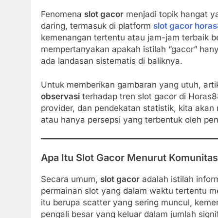
Fenomena
slot gacor
menjadi topik hangat y
daring, termasuk di platform
slot gacor hora
kemenangan tertentu atau jam-jam terbaik ber
mempertanyakan apakah istilah “gacor” hany
ada landasan sistematis di baliknya.
Untuk memberikan gambaran yang utuh, artik
observasi
terhadap tren slot gacor di Hora
provider, dan pendekatan statistik, kita akan
atau hanya persepsi yang terbentuk oleh pen
Apa Itu Slot Gacor Menurut Komunita
Secara umum,
slot gacor
adalah istilah inf
permainan slot yang dalam waktu tertentu m
itu berupa scatter yang sering muncul, kem
pengali besar yang keluar dalam jumlah signi