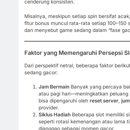
cenderung konsisten.
Misalnya, meskipun setiap spin bersifat acak
fitur bonus muncul rata-rata setiap 100–150 
dan menyebut game sedang dalam “fase gac
Faktor yang Memengaruhi Persepsi Sl
Dari perspektif netral, beberapa faktor beri
sedang gacor:
Jam Bermain
Banyak yang percaya bahw
atau pagi hari—meningkatkan peluang me
bisa dipengaruhi oleh
reset server
,
jum
provider.
Siklus Hadiah
Beberapa slot memiliki si
seperti rotasi kemenangan atau lama t
dianggap sebagai momen gacor.