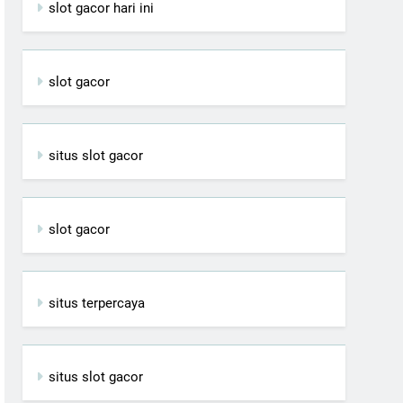
slot gacor hari ini
slot gacor
situs slot gacor
slot gacor
situs terpercaya
situs slot gacor