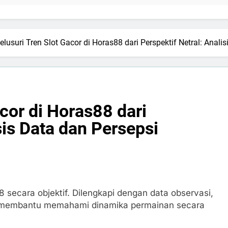
lusuri Tren Slot Gacor di Horas88 dari Perspektif Netral: Anali
cor di Horas88 dari
sis Data dan Persepsi
88 secara objektif. Dilengkapi dengan data observasi,
uk membantu memahami dinamika permainan secara