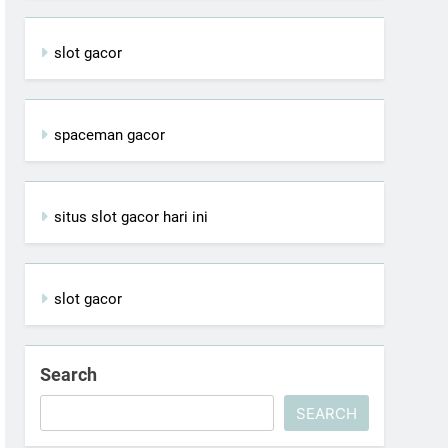
slot gacor
spaceman gacor
situs slot gacor hari ini
slot gacor
Search
SEARCH