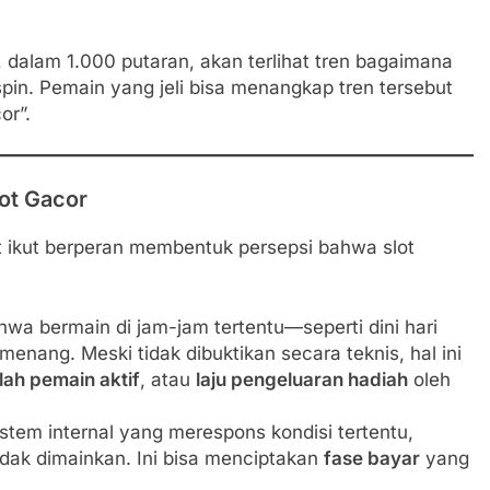
, dalam 1.000 putaran, akan terlihat tren bagaimana
spin. Pemain yang jeli bisa menangkap tren tersebut
or”.
ot Gacor
kut ikut berperan membentuk persepsi bahwa slot
a bermain di jam-jam tertentu—seperti dini hari
nang. Meski tidak dibuktikan secara teknis, hal ini
lah pemain aktif
, atau
laju pengeluaran hadiah
oleh
stem internal yang merespons kondisi tertentu,
idak dimainkan. Ini bisa menciptakan
fase bayar
yang