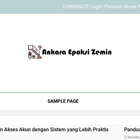
EDWINSLOT Login: Panduan Akses Ak
Panduan Login Edwinslot 
Lebah4D Login Alter
Panduan Leng
EDWINSLOT Login: Panduan Akses Ak
Panduan Login Edwinslot 
ara Epoksi Zemin
antai Epoksi Berkualitas Tinggi Dari Ankara Epoksi Zemin. U
Lebah4D Login Alter
SAMPLE PAGE
 dengan Sistem yang Lebih Praktis
Panduan Login Edw
2 Months Ago