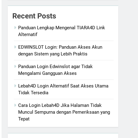
Recent Posts
Panduan Lengkap Mengenal TIARA4D Link
Alternatif
EDWINSLOT Login: Panduan Akses Akun
dengan Sistem yang Lebih Praktis
Panduan Login Edwinslot agar Tidak
Mengalami Gangguan Akses
Lebah4D Login Alternatif Saat Akses Utama
Tidak Tersedia
Cara Login Lebah4D Jika Halaman Tidak
Muncul Sempurna dengan Pemeriksaan yang
Tepat