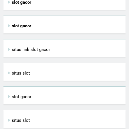
slot gacor
slot gacor
situs link slot gacor
situs slot
slot gacor
situs slot