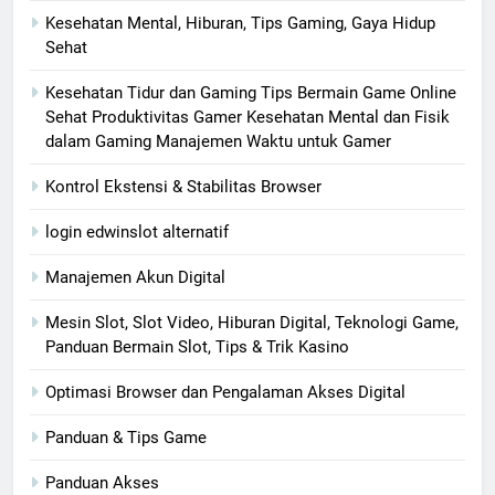
Kesehatan Mental, Hiburan, Tips Gaming, Gaya Hidup
Sehat
Kesehatan Tidur dan Gaming Tips Bermain Game Online
Sehat Produktivitas Gamer Kesehatan Mental dan Fisik
dalam Gaming Manajemen Waktu untuk Gamer
Kontrol Ekstensi & Stabilitas Browser
login edwinslot alternatif
Manajemen Akun Digital
Mesin Slot, Slot Video, Hiburan Digital, Teknologi Game,
Panduan Bermain Slot, Tips & Trik Kasino
Optimasi Browser dan Pengalaman Akses Digital
Panduan & Tips Game
Panduan Akses