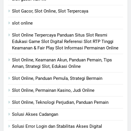
Slot Gacor, Slot Online, Slot Terpercaya
slot online
Slot Online Terpercaya Panduan Situs Slot Resmi
Edukasi Game Slot Digital Referensi Slot RTP Tinggi
Keamanan & Fair Play Slot Informasi Permainan Online
Slot Online, Keamanan Akun, Panduan Pemain, Tips
Aman, Strategi Slot, Edukasi Online
Slot Online, Panduan Pemula, Strategi Bermain
Slot Online, Permainan Kasino, Judi Online
Slot Online, Teknologi Perjudian, Panduan Pemain
Solusi Akses Cadangan
Solusi Error Login dan Stabilitas Akses Digital