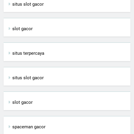
situs slot gacor
slot gacor
situs terpercaya
situs slot gacor
slot gacor
spaceman gacor