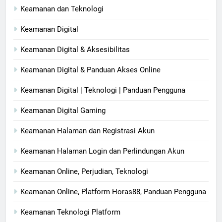
Keamanan dan Teknologi
Keamanan Digital​
Keamanan Digital & Aksesibilitas
Keamanan Digital & Panduan Akses Online
Keamanan Digital | Teknologi | Panduan Pengguna
Keamanan Digital Gaming
Keamanan Halaman dan Registrasi Akun
Keamanan Halaman Login dan Perlindungan Akun
Keamanan Online, Perjudian, Teknologi
Keamanan Online, Platform Horas88, Panduan Pengguna
Keamanan Teknologi Platform