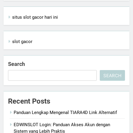
situs slot gacor hari ini
slot gacor
Search
SEARCH
Recent Posts
Panduan Lengkap Mengenal TIARA4D Link Alternatif
EDWINSLOT Login: Panduan Akses Akun dengan
Sistem yang Lebih Praktis