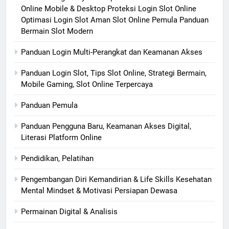
Online Mobile & Desktop Proteksi Login Slot Online
Optimasi Login Slot Aman Slot Online Pemula Panduan
Bermain Slot Modern
Panduan Login Multi-Perangkat dan Keamanan Akses
Panduan Login Slot, Tips Slot Online, Strategi Bermain,
Mobile Gaming, Slot Online Terpercaya
Panduan Pemula
Panduan Pengguna Baru, Keamanan Akses Digital,
Literasi Platform Online
Pendidikan, Pelatihan
Pengembangan Diri Kemandirian & Life Skills Kesehatan
Mental Mindset & Motivasi Persiapan Dewasa
Permainan Digital & Analisis