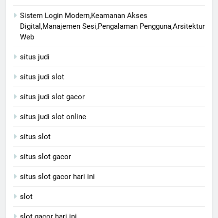
Sistem Login Modern,Keamanan Akses
Digital,Manajemen Sesi,Pengalaman Pengguna,Arsitektur
Web
situs judi
situs judi slot
situs judi slot gacor
situs judi slot online
situs slot
situs slot gacor
situs slot gacor hari ini
slot
slot gacor hari ini