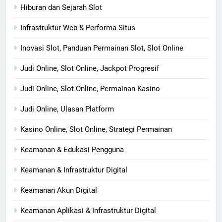
Hiburan dan Sejarah Slot
Infrastruktur Web & Performa Situs
Inovasi Slot, Panduan Permainan Slot, Slot Online
Judi Online, Slot Online, Jackpot Progresif
Judi Online, Slot Online, Permainan Kasino
Judi Online, Ulasan Platform
Kasino Online, Slot Online, Strategi Permainan
Keamanan & Edukasi Pengguna
Keamanan & Infrastruktur Digital
Keamanan Akun Digital
Keamanan Aplikasi & Infrastruktur Digital