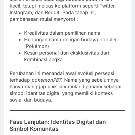
kecil, tetapi meluas ke platform seperti Twitter,
Instagram, dan Reddit. Pada tahap ini,
pembahasan mulai menyoroti:
Kreativitas dalam pemilihan nama
Hubungan nama dengan budaya populer
(Pokémon)
Kesan personal dan eksklusivitas dari
kombinasi angka
Perubahan ini menandai awal evolusi persepsi
terhadap
pokemon787
. Nama yang sebelumnya
hanya dianggap unik kini mulai dipahami sebagai
simbol identitas digital yang memiliki konteks
sosial dan budaya.
Fase Lanjutan: Identitas Digital dan
Simbol Komunitas