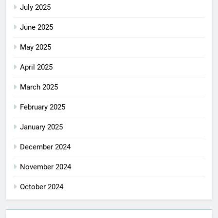
July 2025
June 2025
May 2025
April 2025
March 2025
February 2025
January 2025
December 2024
November 2024
October 2024