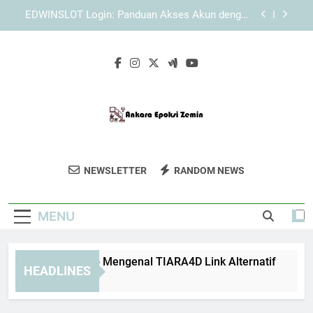
Skip
Panduan Login Edwinslot agar Tidak Mengalami
to
Gangguan Akses
content
Lebah4D Login Alternatif Saat Akses Utama
Tidak Tersedia
Panduan Lengkap Mengenal TIARA4D Link
Alternatif
EDWINSLOT Login: Panduan Akses Akun dengan
Sistem yang Lebih Praktis
Panduan Login Edwinslot agar Tidak Mengalami
Gangguan Akses
Ankara Epoksi
Dapatkan Lantai Epoksi Berkualitas Tinggi
Lebah4D Login Alternatif Saat Akses Utama
NEWSLETTER
RANDOM NEWS
Zemin
Tidak Tersedia
Dari Ankara Epoksi Zemin. Untuk Lantai
Yang Tahan Lama Dan Elegan.
MENU
anduan Lengkap Mengenal TIARA4D Link Alternatif
EDW
HEADLINES
 Weeks Ago
1 M