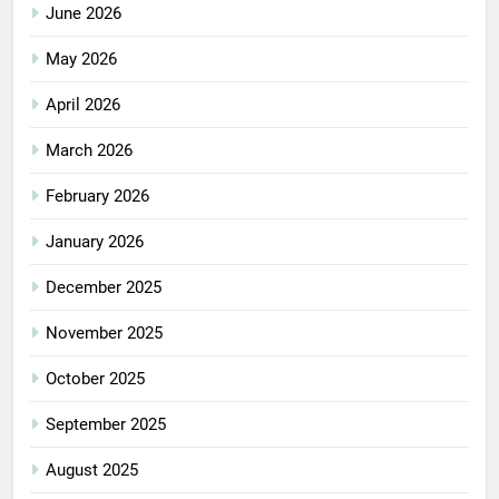
June 2026
May 2026
April 2026
March 2026
February 2026
January 2026
December 2025
November 2025
October 2025
September 2025
August 2025