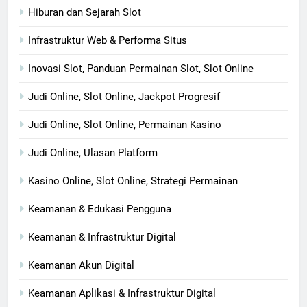
Hiburan dan Sejarah Slot
Infrastruktur Web & Performa Situs
Inovasi Slot, Panduan Permainan Slot, Slot Online
Judi Online, Slot Online, Jackpot Progresif
Judi Online, Slot Online, Permainan Kasino
Judi Online, Ulasan Platform
Kasino Online, Slot Online, Strategi Permainan
Keamanan & Edukasi Pengguna
Keamanan & Infrastruktur Digital
Keamanan Akun Digital
Keamanan Aplikasi & Infrastruktur Digital