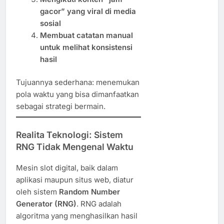
gacor” yang viral di media
sosial
Membuat catatan manual
untuk melihat konsistensi
hasil
Tujuannya sederhana: menemukan
pola waktu yang bisa dimanfaatkan
sebagai strategi bermain.
Realita Teknologi: Sistem
RNG Tidak Mengenal Waktu
Mesin slot digital, baik dalam
aplikasi maupun situs web, diatur
oleh sistem
Random Number
Generator (RNG)
. RNG adalah
algoritma yang menghasilkan hasil