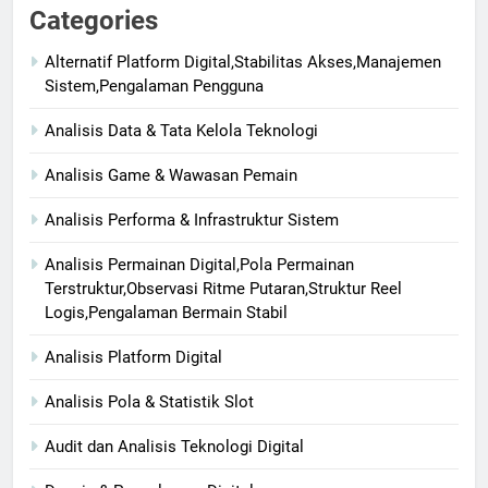
Categories
Alternatif Platform Digital,Stabilitas Akses,Manajemen
Sistem,Pengalaman Pengguna
Analisis Data & Tata Kelola Teknologi
Analisis Game & Wawasan Pemain
Analisis Performa & Infrastruktur Sistem
Analisis Permainan Digital,Pola Permainan
Terstruktur,Observasi Ritme Putaran,Struktur Reel
Logis,Pengalaman Bermain Stabil
Analisis Platform Digital
Analisis Pola & Statistik Slot
Audit dan Analisis Teknologi Digital