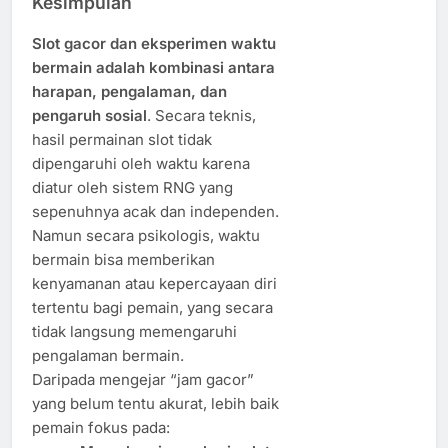
Kesimpulan
Slot gacor dan eksperimen waktu
bermain adalah kombinasi antara
harapan, pengalaman, dan
pengaruh sosial
. Secara teknis,
hasil permainan slot tidak
dipengaruhi oleh waktu karena
diatur oleh sistem RNG yang
sepenuhnya acak dan independen.
Namun secara psikologis, waktu
bermain bisa memberikan
kenyamanan atau kepercayaan diri
tertentu bagi pemain, yang secara
tidak langsung memengaruhi
pengalaman bermain.
Daripada mengejar “jam gacor”
yang belum tentu akurat, lebih baik
pemain fokus pada: