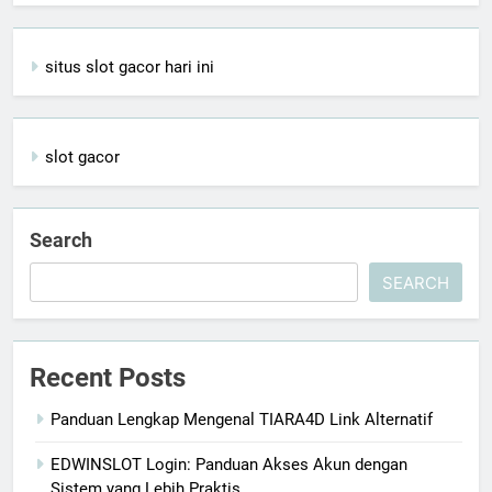
situs slot gacor hari ini
slot gacor
Search
SEARCH
Recent Posts
Panduan Lengkap Mengenal TIARA4D Link Alternatif
EDWINSLOT Login: Panduan Akses Akun dengan
Sistem yang Lebih Praktis