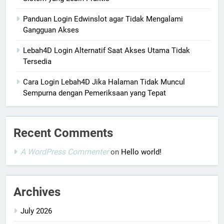
Panduan Login Edwinslot agar Tidak Mengalami
Gangguan Akses
Lebah4D Login Alternatif Saat Akses Utama Tidak
Tersedia
Cara Login Lebah4D Jika Halaman Tidak Muncul
Sempurna dengan Pemeriksaan yang Tepat
Recent Comments
A WordPress Commenter
on
Hello world!
Archives
July 2026