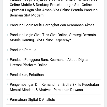
Online Mobile & Desktop Proteksi Login Slot Online
Optimasi Login Slot Aman Slot Online Pemula Panduan
Bermain Slot Modern
Panduan Login Multi-Perangkat dan Keamanan Akses
Panduan Login Slot, Tips Slot Online, Strategi Bermain,
Mobile Gaming, Slot Online Terpercaya
Panduan Pemula
Panduan Pengguna Baru, Keamanan Akses Digital,
Literasi Platform Online
Pendidikan, Pelatihan
Pengembangan Diri Kemandirian & Life Skills Kesehatan
Mental Mindset & Motivasi Persiapan Dewasa
Permainan Digital & Analisis