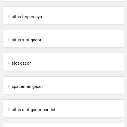
situs terpercaya
situs slot gacor
slot gacor
spaceman gacor
situs slot gacor hari ini