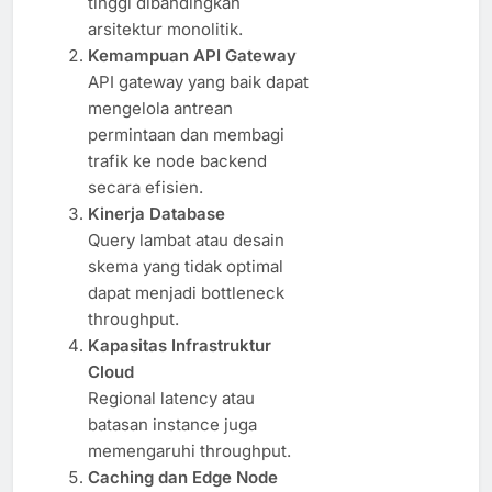
tinggi dibandingkan
arsitektur monolitik.
Kemampuan API Gateway
API gateway yang baik dapat
mengelola antrean
permintaan dan membagi
trafik ke node backend
secara efisien.
Kinerja Database
Query lambat atau desain
skema yang tidak optimal
dapat menjadi bottleneck
throughput.
Kapasitas Infrastruktur
Cloud
Regional latency atau
batasan instance juga
memengaruhi throughput.
Caching dan Edge Node