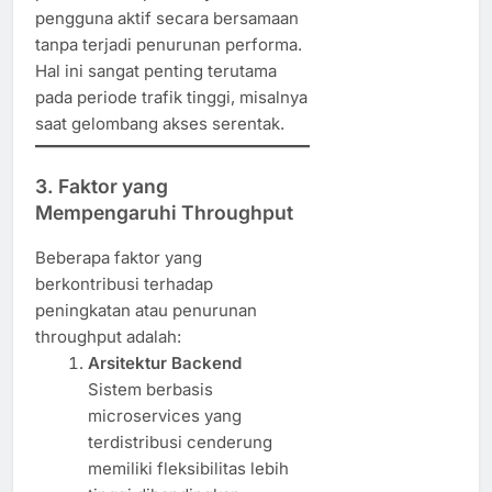
pengguna aktif secara bersamaan
tanpa terjadi penurunan performa.
Hal ini sangat penting terutama
pada periode trafik tinggi, misalnya
saat gelombang akses serentak.
3. Faktor yang
Mempengaruhi Throughput
Beberapa faktor yang
berkontribusi terhadap
peningkatan atau penurunan
throughput adalah:
Arsitektur Backend
Sistem berbasis
microservices yang
terdistribusi cenderung
memiliki fleksibilitas lebih