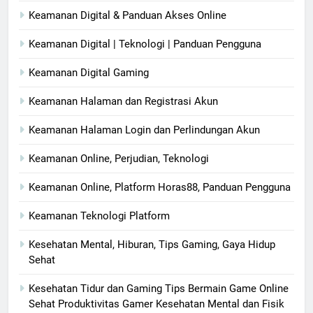
Keamanan Digital & Panduan Akses Online
Keamanan Digital | Teknologi | Panduan Pengguna
Keamanan Digital Gaming
Keamanan Halaman dan Registrasi Akun
Keamanan Halaman Login dan Perlindungan Akun
Keamanan Online, Perjudian, Teknologi
Keamanan Online, Platform Horas88, Panduan Pengguna
Keamanan Teknologi Platform
Kesehatan Mental, Hiburan, Tips Gaming, Gaya Hidup
Sehat
Kesehatan Tidur dan Gaming Tips Bermain Game Online
Sehat Produktivitas Gamer Kesehatan Mental dan Fisik