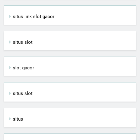
situs link slot gacor
situs slot
slot gacor
situs slot
situs