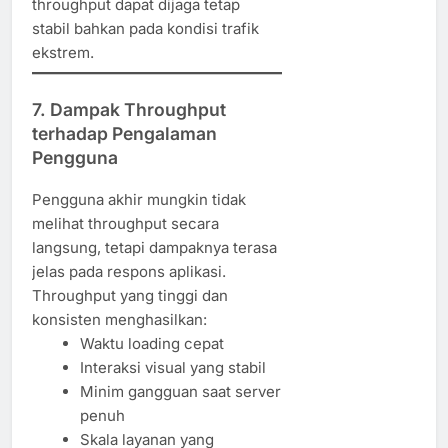
throughput dapat dijaga tetap
stabil bahkan pada kondisi trafik
ekstrem.
7. Dampak Throughput
terhadap Pengalaman
Pengguna
Pengguna akhir mungkin tidak
melihat throughput secara
langsung, tetapi dampaknya terasa
jelas pada respons aplikasi.
Throughput yang tinggi dan
konsisten menghasilkan:
Waktu loading cepat
Interaksi visual yang stabil
Minim gangguan saat server
penuh
Skala layanan yang