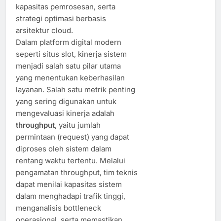
kapasitas pemrosesan, serta
strategi optimasi berbasis
arsitektur cloud.
Dalam platform digital modern
seperti situs slot, kinerja sistem
menjadi salah satu pilar utama
yang menentukan keberhasilan
layanan. Salah satu metrik penting
yang sering digunakan untuk
mengevaluasi kinerja adalah
throughput
, yaitu jumlah
permintaan (request) yang dapat
diproses oleh sistem dalam
rentang waktu tertentu. Melalui
pengamatan throughput, tim teknis
dapat menilai kapasitas sistem
dalam menghadapi trafik tinggi,
menganalisis bottleneck
operasional, serta memastikan