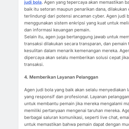
judi bola
. Agen yang tepercaya akan memastikan b
baik itu setoran maupun penarikan dana, dilakuka
terlindungi dari potensi ancaman cyber. Agen judi 
menggunakan sistem enkripsi yang kuat untuk meli
dan informasi keuangan pemain.
Selain itu, agen juga bertanggung jawab untuk me
transaksi dilakukan secara transparan, dan pemain
kesulitan dalam menarik kemenangan mereka. Agen
dipercaya akan selalu memberikan solusi cepat jika
transaksi.
4. Memberikan Layanan Pelanggan
Agen judi bola yang baik akan selalu menyediakan 
yang responsif dan profesional. Layanan pelanggan 
untuk membantu pemain jika mereka mengalami mas
memiliki pertanyaan mengenai taruhan mereka. Age
berbagai saluran komunikasi, seperti live chat, ema
untuk memastikan bahwa pemain dapat dengan m