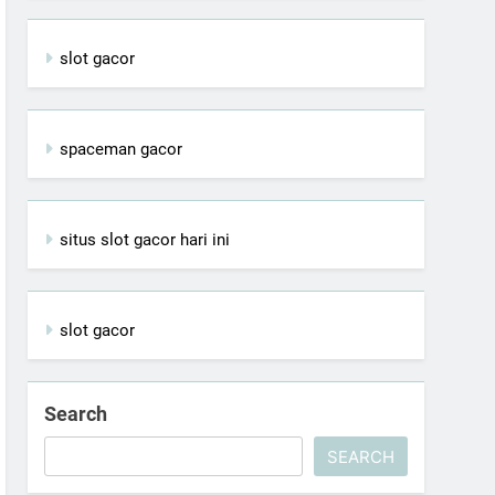
slot gacor
spaceman gacor
situs slot gacor hari ini
slot gacor
Search
SEARCH