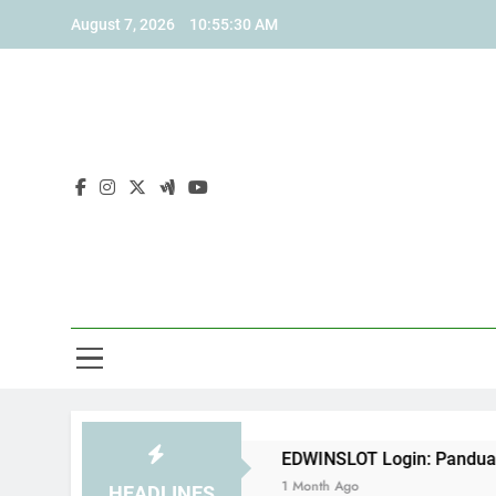
Skip
August 7, 2026
10:55:31 AM
to
content
Ank
Dapatkan L
Link Alternatif
EDWINSLOT Login: Panduan Akses Akun
1 Month Ago
HEADLINES