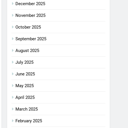
December 2025
November 2025
October 2025
September 2025
August 2025
July 2025
June 2025
May 2025
April 2025
March 2025
February 2025