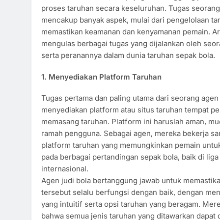
proses taruhan secara keseluruhan. Tugas seorang 
mencakup banyak aspek, mulai dari pengelolaan ta
memastikan keamanan dan kenyamanan pemain. Arti
mengulas berbagai tugas yang dijalankan oleh seora
serta peranannya dalam dunia taruhan sepak bola.
1. Menyediakan Platform Taruhan
Tugas pertama dan paling utama dari seorang agen 
menyediakan platform atau situs taruhan tempat p
memasang taruhan. Platform ini haruslah aman, mu
ramah pengguna. Sebagai agen, mereka bekerja s
platform taruhan yang memungkinkan pemain unt
pada berbagai pertandingan sepak bola, baik di li
internasional.
Agen judi bola bertanggung jawab untuk memastik
tersebut selalu berfungsi dengan baik, dengan me
yang intuitif serta opsi taruhan yang beragam. Me
bahwa semua jenis taruhan yang ditawarkan dapat 