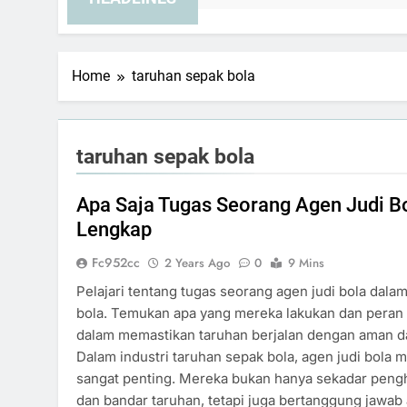
Home
taruhan sepak bola
taruhan sepak bola
Apa Saja Tugas Seorang Agen Judi B
Lengkap
Fc952cc
2 Years Ago
0
9 Mins
Pelajari tentang tugas seorang agen judi bola dala
bola. Temukan apa yang mereka lakukan dan peran
dalam memastikan taruhan berjalan dengan aman da
Dalam industri taruhan sepak bola, agen judi bol
sangat penting. Mereka bukan hanya sekadar peng
dan bandar taruhan, tetapi juga bertanggung jawab