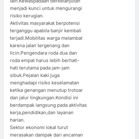
lain.Kewaspadaan berkelanjutan
menjadi kunci untuk mengurangi
risiko kerugian.
Aktivitas masyarakat berpotensi
terganggu apabila banjir kembali
terjadi.Mobilitas warga melambat
karena jalan tergenang dan
licin.Pengendara roda dua dan
roda empat harus lebih berhati-
hati terutama pada jam-jam
sibuk.Pejalan kaki juga
menghadapi risiko keselamatan
ketika genangan menutup trotoar
dan jalur lingkungan.Kondisi ini
berdampak langsung pada aktivitas
kerja,pendidikan,dan layanan
harian.
Sektor ekonomi lokal turut
merasakan dampak dari ancaman