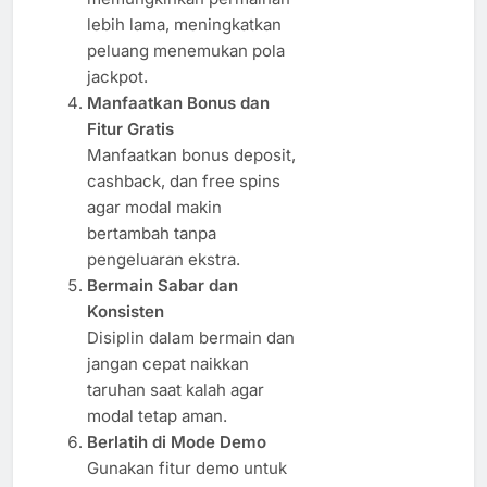
lebih lama, meningkatkan
peluang menemukan pola
jackpot.
Manfaatkan Bonus dan
Fitur Gratis
Manfaatkan bonus deposit,
cashback, dan free spins
agar modal makin
bertambah tanpa
pengeluaran ekstra.
Bermain Sabar dan
Konsisten
Disiplin dalam bermain dan
jangan cepat naikkan
taruhan saat kalah agar
modal tetap aman.
Berlatih di Mode Demo
Gunakan fitur demo untuk