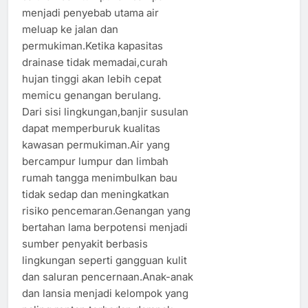
menjadi penyebab utama air
meluap ke jalan dan
permukiman.Ketika kapasitas
drainase tidak memadai,curah
hujan tinggi akan lebih cepat
memicu genangan berulang.
Dari sisi lingkungan,banjir susulan
dapat memperburuk kualitas
kawasan permukiman.Air yang
bercampur lumpur dan limbah
rumah tangga menimbulkan bau
tidak sedap dan meningkatkan
risiko pencemaran.Genangan yang
bertahan lama berpotensi menjadi
sumber penyakit berbasis
lingkungan seperti gangguan kulit
dan saluran pencernaan.Anak-anak
dan lansia menjadi kelompok yang