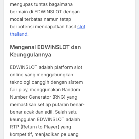
mengupas tuntas bagaimana
bermain di EDWINSLOT dengan
modal terbatas namun tetap
berpotensi mendapatkan hasil
slot
thailand
.
Mengenal EDWINSLOT dan
Keunggulannya
EDWINSLOT adalah platform slot
online yang menggabungkan
teknologi canggih dengan sistem
fair play, menggunakan Random
Number Generator (RNG) yang
memastikan setiap putaran benar-
benar acak dan adil. Salah satu
keunggulan EDWINSLOT adalah
RTP (Return to Player) yang
kompetitif, menjadikan peluang