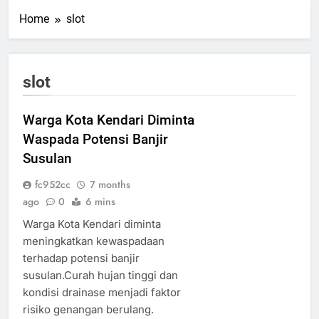
Home
slot
slot
Warga Kota Kendari Diminta
Waspada Potensi Banjir
Susulan
fc952cc
7 months
ago
0
6 mins
Warga Kota Kendari diminta
meningkatkan kewaspadaan
terhadap potensi banjir
susulan.Curah hujan tinggi dan
kondisi drainase menjadi faktor
risiko genangan berulang.