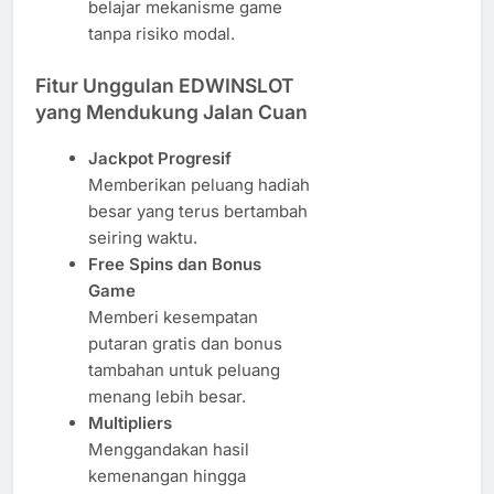
belajar mekanisme game
tanpa risiko modal.
Fitur Unggulan EDWINSLOT
yang Mendukung Jalan Cuan
Jackpot Progresif
Memberikan peluang hadiah
besar yang terus bertambah
seiring waktu.
Free Spins dan Bonus
Game
Memberi kesempatan
putaran gratis dan bonus
tambahan untuk peluang
menang lebih besar.
Multipliers
Menggandakan hasil
kemenangan hingga