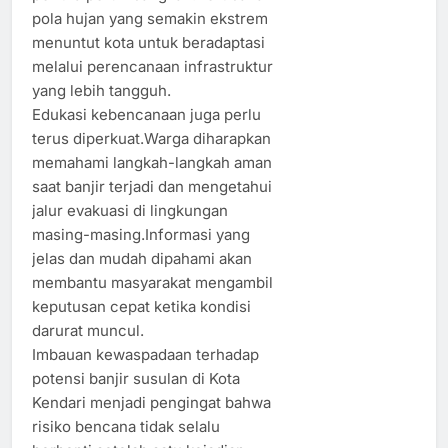
pola hujan yang semakin ekstrem
menuntut kota untuk beradaptasi
melalui perencanaan infrastruktur
yang lebih tangguh.
Edukasi kebencanaan juga perlu
terus diperkuat.Warga diharapkan
memahami langkah-langkah aman
saat banjir terjadi dan mengetahui
jalur evakuasi di lingkungan
masing-masing.Informasi yang
jelas dan mudah dipahami akan
membantu masyarakat mengambil
keputusan cepat ketika kondisi
darurat muncul.
Imbauan kewaspadaan terhadap
potensi banjir susulan di Kota
Kendari menjadi pengingat bahwa
risiko bencana tidak selalu