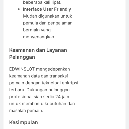
beberapa kali lipat.
Interface User Friendly
Mudah digunakan untuk
pemula dan pengalaman
bermain yang
menyenangkan.
Keamanan dan Layanan
Pelanggan
EDWINSLOT mengedepankan
keamanan data dan transaksi
pemain dengan teknologi enkripsi
terbaru. Dukungan pelanggan
profesional siap sedia 24 jam
untuk membantu kebutuhan dan
masalah pemain.
Kesimpulan