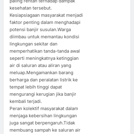
paling rentan terhadap dampak
kesehatan tersebut.
Kesiapsiagaan masyarakat menjadi
faktor penting dalam menghadapi
potensi banjir susulan.Warga
diimbau untuk memantau kondisi
lingkungan sekitar dan
memperhatikan tanda-tanda awal
seperti meningkatnya ketinggian
air di saluran atau aliran yang
meluap.Mengamankan barang
berharga dan peralatan listrik ke
tempat lebih tinggi dapat
mengurangi kerugian jika banjir
kembali terjadi.
Peran kolektif masyarakat dalam
menjaga kebersihan lingkungan
juga sangat berpengaruh.Tidak
membuang sampah ke saluran air