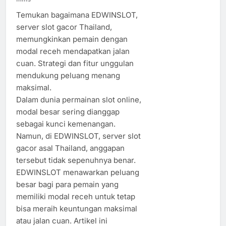
Temukan bagaimana EDWINSLOT,
server slot gacor Thailand,
memungkinkan pemain dengan
modal receh mendapatkan jalan
cuan. Strategi dan fitur unggulan
mendukung peluang menang
maksimal.
Dalam dunia permainan slot online,
modal besar sering dianggap
sebagai kunci kemenangan.
Namun, di EDWINSLOT, server slot
gacor asal Thailand, anggapan
tersebut tidak sepenuhnya benar.
EDWINSLOT menawarkan peluang
besar bagi para pemain yang
memiliki modal receh untuk tetap
bisa meraih keuntungan maksimal
atau jalan cuan. Artikel ini