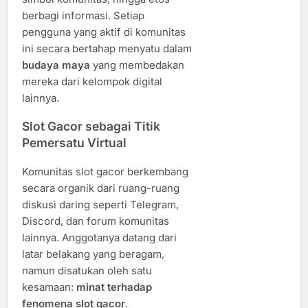
berbagi informasi. Setiap
pengguna yang aktif di komunitas
ini secara bertahap menyatu dalam
budaya maya
yang membedakan
mereka dari kelompok digital
lainnya.
Slot Gacor sebagai Titik
Pemersatu Virtual
Komunitas slot gacor berkembang
secara organik dari ruang-ruang
diskusi daring seperti Telegram,
Discord, dan forum komunitas
lainnya. Anggotanya datang dari
latar belakang yang beragam,
namun disatukan oleh satu
kesamaan:
minat terhadap
fenomena slot gacor
.