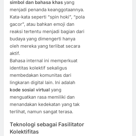
simbol dan bahasa khas
yang
menjadi penanda keanggotaannya.
Kata-kata seperti “spin hoki”, “pola
gacor”, atau bahkan emoji dan
reaksi tertentu menjadi bagian dari
budaya yang dimengerti hanya
oleh mereka yang terlibat secara
aktif.
Bahasa internal ini memperkuat
identitas kolektif sekaligus
membedakan komunitas dari
lingkaran digital lain. Ini adalah
kode sosial virtual
yang
menguatkan rasa memiliki dan
menandakan kedekatan yang tak
terlihat, namun sangat terasa.
Teknologi sebagai Fasilitator
Kolektifitas