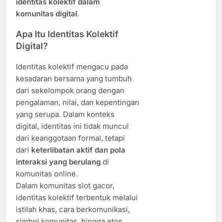
identitas kolektif dalam
komunitas digital
.
Apa Itu Identitas Kolektif
Digital?
Identitas kolektif mengacu pada
kesadaran bersama yang tumbuh
dari sekelompok orang dengan
pengalaman, nilai, dan kepentingan
yang serupa. Dalam konteks
digital, identitas ini tidak muncul
dari keanggotaan formal, tetapi
dari
keterlibatan aktif dan pola
interaksi yang berulang
di
komunitas online.
Dalam komunitas slot gacor,
identitas kolektif terbentuk melalui
istilah khas, cara berkomunikasi,
simbol komunitas, hingga etos