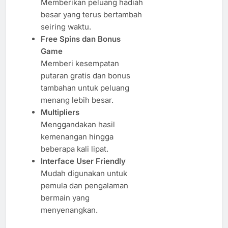
Memberikan peluang hadiah
besar yang terus bertambah
seiring waktu.
Free Spins dan Bonus
Game
Memberi kesempatan
putaran gratis dan bonus
tambahan untuk peluang
menang lebih besar.
Multipliers
Menggandakan hasil
kemenangan hingga
beberapa kali lipat.
Interface User Friendly
Mudah digunakan untuk
pemula dan pengalaman
bermain yang
menyenangkan.