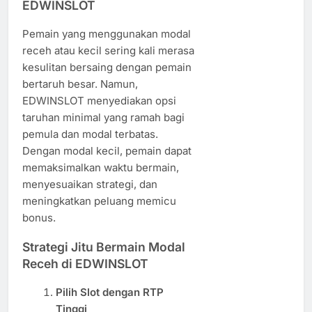
EDWINSLOT
Pemain yang menggunakan modal
receh atau kecil sering kali merasa
kesulitan bersaing dengan pemain
bertaruh besar. Namun,
EDWINSLOT menyediakan opsi
taruhan minimal yang ramah bagi
pemula dan modal terbatas.
Dengan modal kecil, pemain dapat
memaksimalkan waktu bermain,
menyesuaikan strategi, dan
meningkatkan peluang memicu
bonus.
Strategi Jitu Bermain Modal
Receh di EDWINSLOT
Pilih Slot dengan RTP
Tinggi