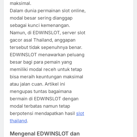
maksimal.
Dalam dunia permainan slot online,
modal besar sering dianggap
sebagai kunci kemenangan.
Namun, di EDWINSLOT, server slot
gacor asal Thailand, anggapan
tersebut tidak sepenuhnya benar.
EDWINSLOT menawarkan peluang
besar bagi para pemain yang
memiliki modal receh untuk tetap
bisa meraih keuntungan maksimal
atau jalan cuan. Artikel ini
mengupas tuntas bagaimana
bermain di EDWINSLOT dengan
modal terbatas namun tetap
berpotensi mendapatkan hasil
slot
thailand
.
Mengenal EDWINSLOT dan