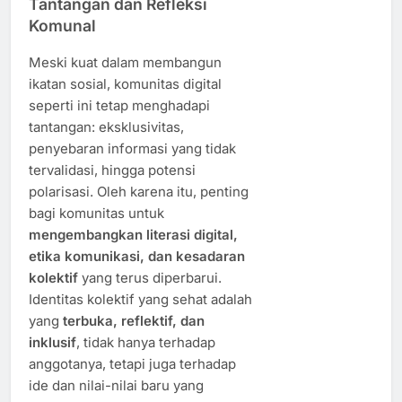
Tantangan dan Refleksi
Komunal
Meski kuat dalam membangun
ikatan sosial, komunitas digital
seperti ini tetap menghadapi
tantangan: eksklusivitas,
penyebaran informasi yang tidak
tervalidasi, hingga potensi
polarisasi. Oleh karena itu, penting
bagi komunitas untuk
mengembangkan literasi digital,
etika komunikasi, dan kesadaran
kolektif
yang terus diperbarui.
Identitas kolektif yang sehat adalah
yang
terbuka, reflektif, dan
inklusif
, tidak hanya terhadap
anggotanya, tetapi juga terhadap
ide dan nilai-nilai baru yang