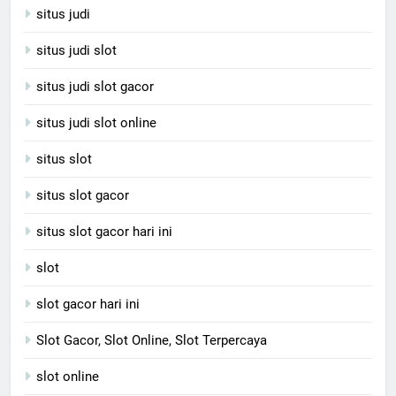
situs judi
situs judi slot
situs judi slot gacor
situs judi slot online
situs slot
situs slot gacor
situs slot gacor hari ini
slot
slot gacor hari ini
Slot Gacor, Slot Online, Slot Terpercaya
slot online