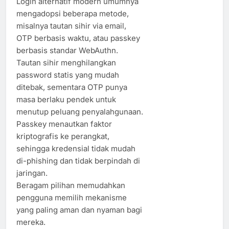
Login alternatif modern umumnya
mengadopsi beberapa metode,
misalnya tautan sihir via email,
OTP berbasis waktu, atau passkey
berbasis standar WebAuthn.
Tautan sihir menghilangkan
password statis yang mudah
ditebak, sementara OTP punya
masa berlaku pendek untuk
menutup peluang penyalahgunaan.
Passkey menautkan faktor
kriptografis ke perangkat,
sehingga kredensial tidak mudah
di-phishing dan tidak berpindah di
jaringan.
Beragam pilihan memudahkan
pengguna memilih mekanisme
yang paling aman dan nyaman bagi
mereka.