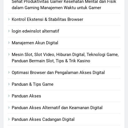
Sehat Produktivitas Gamer Kesehatan Mental dan Fisik
dalam Gaming Manajemen Waktu untuk Gamer
Kontrol Ekstensi & Stabilitas Browser
login edwinslot alternatif
Manajemen Akun Digital
Mesin Slot, Slot Video, Hiburan Digital, Teknologi Game,
Panduan Bermain Slot, Tips & Trik Kasino
Optimasi Browser dan Pengalaman Akses Digital
Panduan & Tips Game
Panduan Akses
Panduan Akses Alternatif dan Keamanan Digital
Panduan Akses Cadangan Digital