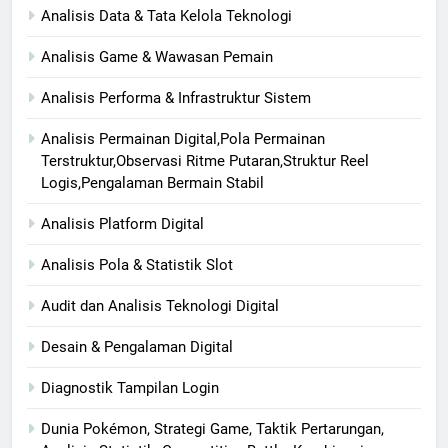
Analisis Data & Tata Kelola Teknologi
Analisis Game & Wawasan Pemain
Analisis Performa & Infrastruktur Sistem
Analisis Permainan Digital,Pola Permainan
Terstruktur,Observasi Ritme Putaran,Struktur Reel
Logis,Pengalaman Bermain Stabil
Analisis Platform Digital
Analisis Pola & Statistik Slot
Audit dan Analisis Teknologi Digital
Desain & Pengalaman Digital
Diagnostik Tampilan Login
Dunia Pokémon, Strategi Game, Taktik Pertarungan,