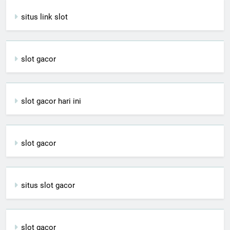
situs link slot
slot gacor
slot gacor hari ini
slot gacor
situs slot gacor
slot gacor