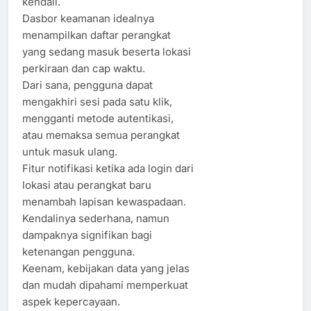
kendali.
Dasbor keamanan idealnya
menampilkan daftar perangkat
yang sedang masuk beserta lokasi
perkiraan dan cap waktu.
Dari sana, pengguna dapat
mengakhiri sesi pada satu klik,
mengganti metode autentikasi,
atau memaksa semua perangkat
untuk masuk ulang.
Fitur notifikasi ketika ada login dari
lokasi atau perangkat baru
menambah lapisan kewaspadaan.
Kendalinya sederhana, namun
dampaknya signifikan bagi
ketenangan pengguna.
Keenam, kebijakan data yang jelas
dan mudah dipahami memperkuat
aspek kepercayaan.