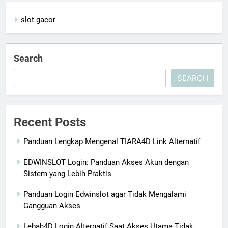
slot gacor
Search
SEARCH
Recent Posts
Panduan Lengkap Mengenal TIARA4D Link Alternatif
EDWINSLOT Login: Panduan Akses Akun dengan
Sistem yang Lebih Praktis
Panduan Login Edwinslot agar Tidak Mengalami
Gangguan Akses
Lebah4D Login Alternatif Saat Akses Utama Tidak