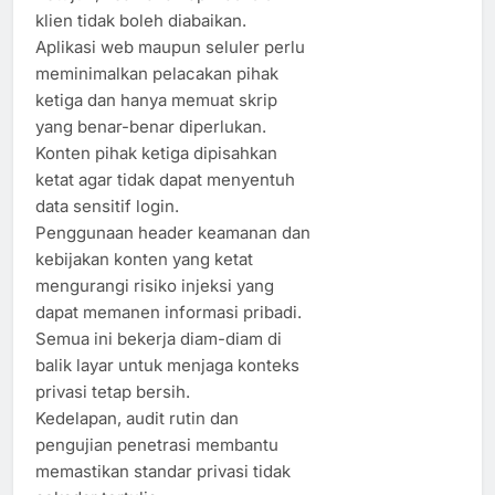
klien tidak boleh diabaikan.
Aplikasi web maupun seluler perlu
meminimalkan pelacakan pihak
ketiga dan hanya memuat skrip
yang benar-benar diperlukan.
Konten pihak ketiga dipisahkan
ketat agar tidak dapat menyentuh
data sensitif login.
Penggunaan header keamanan dan
kebijakan konten yang ketat
mengurangi risiko injeksi yang
dapat memanen informasi pribadi.
Semua ini bekerja diam-diam di
balik layar untuk menjaga konteks
privasi tetap bersih.
Kedelapan, audit rutin dan
pengujian penetrasi membantu
memastikan standar privasi tidak