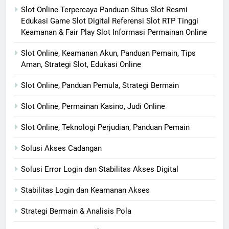
Slot Online Terpercaya Panduan Situs Slot Resmi
Edukasi Game Slot Digital Referensi Slot RTP Tinggi
Keamanan & Fair Play Slot Informasi Permainan Online
Slot Online, Keamanan Akun, Panduan Pemain, Tips
Aman, Strategi Slot, Edukasi Online
Slot Online, Panduan Pemula, Strategi Bermain
Slot Online, Permainan Kasino, Judi Online
Slot Online, Teknologi Perjudian, Panduan Pemain
Solusi Akses Cadangan
Solusi Error Login dan Stabilitas Akses Digital
Stabilitas Login dan Keamanan Akses
Strategi Bermain & Analisis Pola