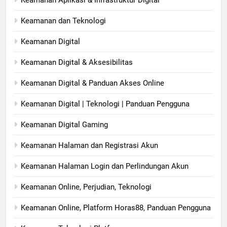
Keamanan dan Teknologi
Keamanan Digital​
Keamanan Digital & Aksesibilitas
Keamanan Digital & Panduan Akses Online
Keamanan Digital | Teknologi | Panduan Pengguna
Keamanan Digital Gaming
Keamanan Halaman dan Registrasi Akun
Keamanan Halaman Login dan Perlindungan Akun
Keamanan Online, Perjudian, Teknologi
Keamanan Online, Platform Horas88, Panduan Pengguna