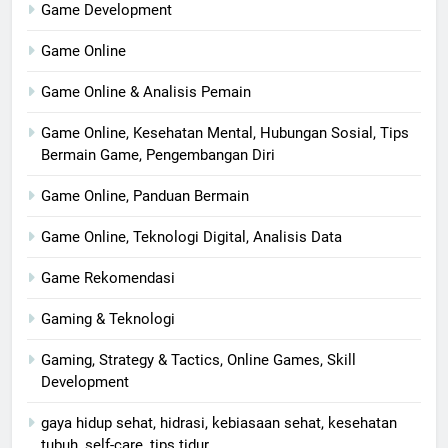
Game Development
Game Online
Game Online & Analisis Pemain
Game Online, Kesehatan Mental, Hubungan Sosial, Tips
Bermain Game, Pengembangan Diri
Game Online, Panduan Bermain
Game Online, Teknologi Digital, Analisis Data
Game Rekomendasi
Gaming & Teknologi
Gaming, Strategy & Tactics, Online Games, Skill
Development
gaya hidup sehat, hidrasi, kebiasaan sehat, kesehatan
tubuh, self-care, tips tidur