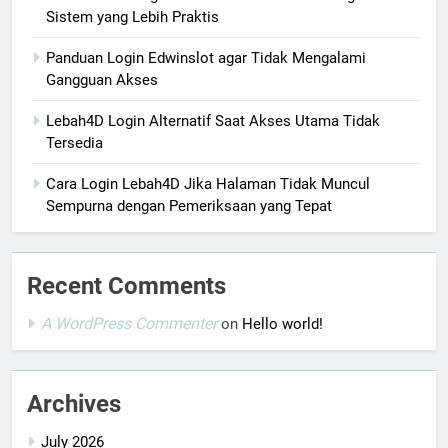
Sistem yang Lebih Praktis
Panduan Login Edwinslot agar Tidak Mengalami
Gangguan Akses
Lebah4D Login Alternatif Saat Akses Utama Tidak
Tersedia
Cara Login Lebah4D Jika Halaman Tidak Muncul
Sempurna dengan Pemeriksaan yang Tepat
Recent Comments
A WordPress Commenter
on
Hello world!
Archives
July 2026