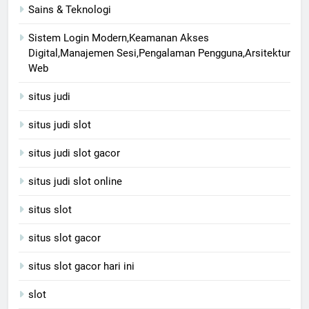
Sains & Teknologi
Sistem Login Modern,Keamanan Akses
Digital,Manajemen Sesi,Pengalaman Pengguna,Arsitektur
Web
situs judi
situs judi slot
situs judi slot gacor
situs judi slot online
situs slot
situs slot gacor
situs slot gacor hari ini
slot