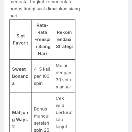
mencatat tingkat kemunculan
bonus tinggi saat dimainkan siang
hari:
Rata-
Rata
Rekom
Slot
Freespi
endasi
Favorit
n Siang
Strategi
Hari
Mulai
Sweet
4–5 kali
dengan
Bonanz
per 100
30 spin
a
spin
manual
Cek
wild
Bonus
Mahjon
berturut
muncul
g Ways
lalu
setelah
2
lanjut
spin 25