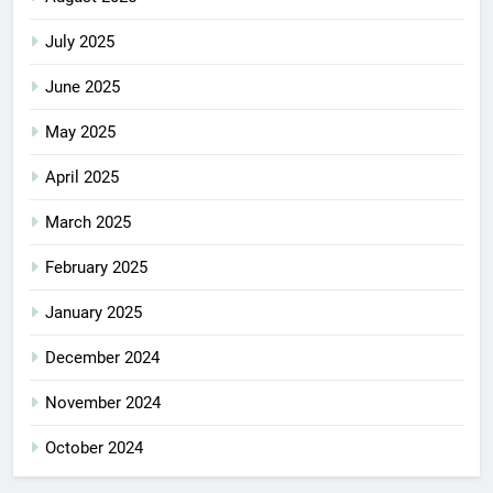
July 2025
June 2025
May 2025
April 2025
March 2025
February 2025
January 2025
December 2024
November 2024
October 2024