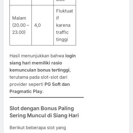
Fluktuat
Malam
if
(20.00 –
4,0
karena
23.00)
traffic
tinggi
Hasil menunjukkan bahwa
login
siang hari memiliki rasio
kemunculan bonus tertinggi
,
terutama pada slot-slot dari
provider seperti
PG Soft dan
Pragmatic Play
.
Slot dengan Bonus Paling
Sering Muncul di Siang Hari
Berikut beberapa slot yang