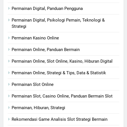
Permainan Digital, Panduan Pengguna
Permainan Digital, Psikologi Pemain, Teknologi &
Strategi
Permainan Kasino Online
Permainan Online, Panduan Bermain
Permainan Online, Slot Online, Kasino, Hiburan Digital
Permainan Online, Strategi & Tips, Data & Statistik
Permainan Slot Online
Permainan Slot, Casino Online, Panduan Bermain Slot
Permainan, Hiburan, Strategi
Rekomendasi Game Analisis Slot Strategi Bermain