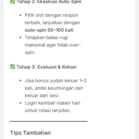
Tahap 2: Eksekusi Auto-Spin
Pilih slot dengan respon
terbaik, lanjutkan dengan
auto-spin 50–100 kali
.
Tetapkan batas rugi
maksimal agar tidak over-
spin.
Tahap 3: Evaluasi & Keluar
Jika bonus sudah keluar 1–2
kali, ambil keuntungan dan
keluar dari sesi.
Login kembali malam hari
untuk rotasi lanjutan.
Tips Tambahan