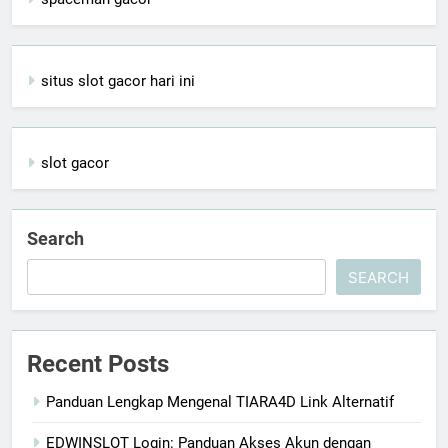
situs slot gacor hari ini
slot gacor
Search
SEARCH
Recent Posts
Panduan Lengkap Mengenal TIARA4D Link Alternatif
EDWINSLOT Login: Panduan Akses Akun dengan