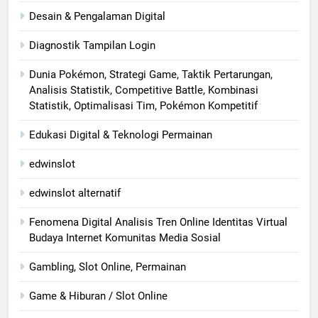
Desain & Pengalaman Digital
Diagnostik Tampilan Login
Dunia Pokémon, Strategi Game, Taktik Pertarungan,
Analisis Statistik, Competitive Battle, Kombinasi
Statistik, Optimalisasi Tim, Pokémon Kompetitif
Edukasi Digital & Teknologi Permainan
edwinslot
edwinslot alternatif
Fenomena Digital Analisis Tren Online Identitas Virtual
Budaya Internet Komunitas Media Sosial
Gambling, Slot Online, Permainan
Game & Hiburan / Slot Online