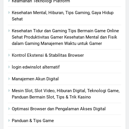
Keamanan Teknologi Platform
Kesehatan Mental, Hiburan, Tips Gaming, Gaya Hidup
Sehat
Kesehatan Tidur dan Gaming Tips Bermain Game Online
Sehat Produktivitas Gamer Kesehatan Mental dan Fisik
dalam Gaming Manajemen Waktu untuk Gamer
Kontrol Ekstensi & Stabilitas Browser
login edwinslot alternatif
Manajemen Akun Digital
Mesin Slot, Slot Video, Hiburan Digital, Teknologi Game,
Panduan Bermain Slot, Tips & Trik Kasino
Optimasi Browser dan Pengalaman Akses Digital
Panduan & Tips Game