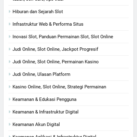
Hiburan dan Sejarah Slot
Infrastruktur Web & Performa Situs
Inovasi Slot, Panduan Permainan Slot, Slot Online
Judi Online, Slot Online, Jackpot Progresif
Judi Online, Slot Online, Permainan Kasino
Judi Online, Ulasan Platform
Kasino Online, Slot Online, Strategi Permainan
Keamanan & Edukasi Pengguna
Keamanan & Infrastruktur Digital
Keamanan Akun Digital
Keamanan Aplikasi & Infrastruktur Digital