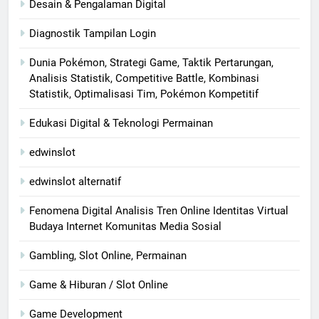
Desain & Pengalaman Digital
Diagnostik Tampilan Login
Dunia Pokémon, Strategi Game, Taktik Pertarungan,
Analisis Statistik, Competitive Battle, Kombinasi
Statistik, Optimalisasi Tim, Pokémon Kompetitif
Edukasi Digital & Teknologi Permainan
edwinslot
edwinslot alternatif
Fenomena Digital Analisis Tren Online Identitas Virtual
Budaya Internet Komunitas Media Sosial
Gambling, Slot Online, Permainan
Game & Hiburan / Slot Online
Game Development