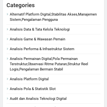
Categories
Alternatif Platform Digital,Stabilitas Akses,Manajemen
Sistem,Pengalaman Pengguna
Analisis Data & Tata Kelola Teknologi
Analisis Game & Wawasan Pemain
Analisis Performa & Infrastruktur Sistem
Analisis Permainan Digital,Pola Permainan
Terstruktur,Observasi Ritme Putaran,Struktur Reel
Logis,Pengalaman Bermain Stabil
Analisis Platform Digital
Analisis Pola & Statistik Slot
Audit dan Analisis Teknologi Digital