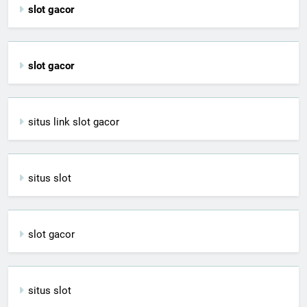
slot gacor
slot gacor
situs link slot gacor
situs slot
slot gacor
situs slot