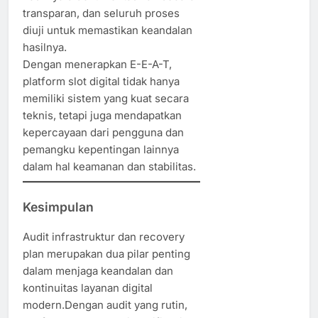
transparan, dan seluruh proses
diuji untuk memastikan keandalan
hasilnya.
Dengan menerapkan E-E-A-T,
platform slot digital tidak hanya
memiliki sistem yang kuat secara
teknis, tetapi juga mendapatkan
kepercayaan dari pengguna dan
pemangku kepentingan lainnya
dalam hal keamanan dan stabilitas.
Kesimpulan
Audit infrastruktur dan recovery
plan merupakan dua pilar penting
dalam menjaga keandalan dan
kontinuitas layanan digital
modern.Dengan audit yang rutin,