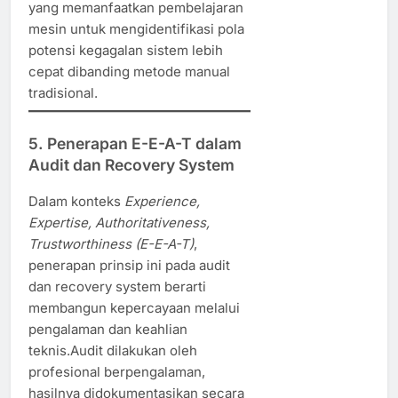
yang memanfaatkan pembelajaran
mesin untuk mengidentifikasi pola
potensi kegagalan sistem lebih
cepat dibanding metode manual
tradisional.
5. Penerapan E-E-A-T dalam
Audit dan Recovery System
Dalam konteks
Experience,
Expertise, Authoritativeness,
Trustworthiness (E-E-A-T)
,
penerapan prinsip ini pada audit
dan recovery system berarti
membangun kepercayaan melalui
pengalaman dan keahlian
teknis.Audit dilakukan oleh
profesional berpengalaman,
hasilnya didokumentasikan secara