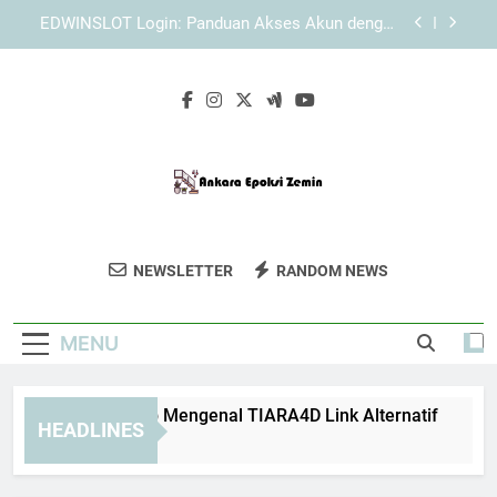
Skip
Panduan Login Edwinslot agar Tidak Mengalami
to
Gangguan Akses
content
Lebah4D Login Alternatif Saat Akses Utama
Tidak Tersedia
Panduan Lengkap Mengenal TIARA4D Link
Alternatif
EDWINSLOT Login: Panduan Akses Akun dengan
Sistem yang Lebih Praktis
Panduan Login Edwinslot agar Tidak Mengalami
Gangguan Akses
Ankara Epoksi
Dapatkan Lantai Epoksi Berkualitas Tinggi
Lebah4D Login Alternatif Saat Akses Utama
NEWSLETTER
RANDOM NEWS
Zemin
Tidak Tersedia
Dari Ankara Epoksi Zemin. Untuk Lantai
Yang Tahan Lama Dan Elegan.
MENU
nduan Lengkap Mengenal TIARA4D Link Alternatif
EDWI
HEADLINES
Month Ago
1 Mon