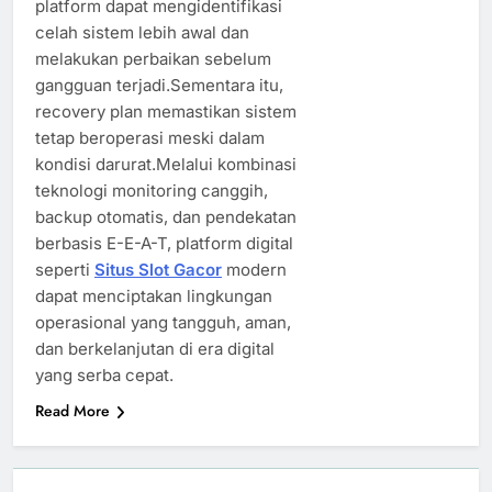
platform dapat mengidentifikasi
celah sistem lebih awal dan
melakukan perbaikan sebelum
gangguan terjadi.Sementara itu,
recovery plan memastikan sistem
tetap beroperasi meski dalam
kondisi darurat.Melalui kombinasi
teknologi monitoring canggih,
backup otomatis, dan pendekatan
berbasis E-E-A-T, platform digital
seperti
Situs Slot Gacor
modern
dapat menciptakan lingkungan
operasional yang tangguh, aman,
dan berkelanjutan di era digital
yang serba cepat.
Read More