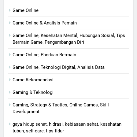
Game Online
Game Online & Analisis Pemain
Game Online, Kesehatan Mental, Hubungan Sosial, Tips
Bermain Game, Pengembangan Diri
Game Online, Panduan Bermain
Game Online, Teknologi Digital, Analisis Data
Game Rekomendasi
Gaming & Teknologi
Gaming, Strategy & Tactics, Online Games, Skill
Development
gaya hidup sehat, hidrasi, kebiasaan sehat, kesehatan
tubuh, self-care, tips tidur