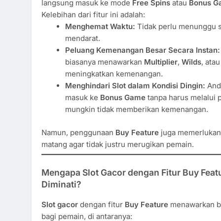
langsung masuk ke mode
Free Spins
atau
Bonus G
Kelebihan dari fitur ini adalah:
Menghemat Waktu:
Tidak perlu menunggu 
mendarat.
Peluang Kemenangan Besar Secara Instan:
biasanya menawarkan
Multiplier
,
Wilds
, atau
meningkatkan kemenangan.
Menghindari Slot dalam Kondisi Dingin:
Anda
masuk ke
Bonus Game
tanpa harus melalui 
mungkin tidak memberikan kemenangan.
Namun, penggunaan
Buy Feature
juga memerlukan
matang agar tidak justru merugikan pemain.
Mengapa Slot Gacor dengan Fitur Buy Feat
Diminati?
Slot gacor
dengan fitur
Buy Feature
menawarkan b
bagi pemain, di antaranya: