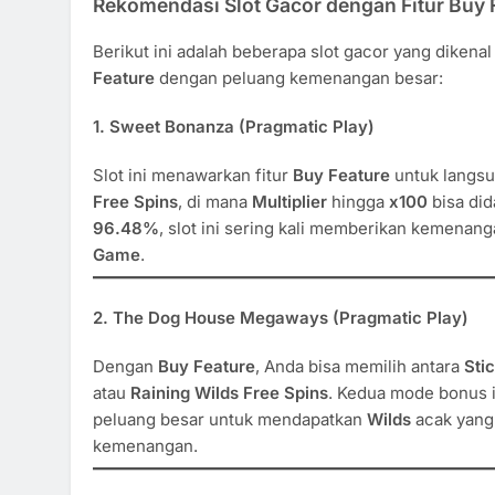
Rekomendasi Slot Gacor dengan Fitur Buy 
Berikut ini adalah beberapa slot gacor yang diken
Feature
dengan peluang kemenangan besar:
1.
Sweet Bonanza (Pragmatic Play)
Slot ini menawarkan fitur
Buy Feature
untuk langs
Free Spins
, di mana
Multiplier
hingga
x100
bisa di
96.48%
, slot ini sering kali memberikan kemenan
Game
.
2.
The Dog House Megaways (Pragmatic Play)
Dengan
Buy Feature
, Anda bisa memilih antara
Sti
atau
Raining Wilds Free Spins
. Kedua mode bonus 
peluang besar untuk mendapatkan
Wilds
acak yang 
kemenangan.