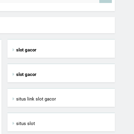
slot gacor
slot gacor
situs link slot gacor
situs slot