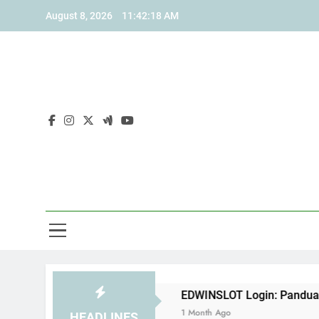
Skip
August 8, 2026
11:42:19 AM
to
content
Ank
Dapatkan L
Link Alternatif
EDWINSLOT Login: Panduan Akses Akun
1 Month Ago
HEADLINES