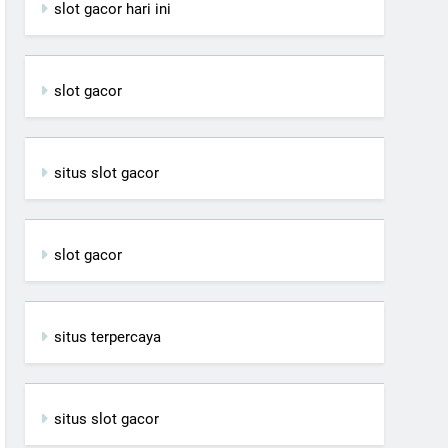
slot gacor hari ini
slot gacor
situs slot gacor
slot gacor
situs terpercaya
situs slot gacor