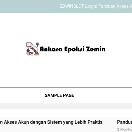
EDWINSLOT Login: Panduan Akses Ak
Panduan Login Edwinslot 
Lebah4D Login Alter
Panduan Leng
EDWINSLOT Login: Panduan Akses Ak
Panduan Login Edwinslot 
ara Epoksi Zemin
antai Epoksi Berkualitas Tinggi Dari Ankara Epoksi Zemin. U
Lebah4D Login Alter
SAMPLE PAGE
 dengan Sistem yang Lebih Praktis
Panduan Login Edw
2 Months Ago