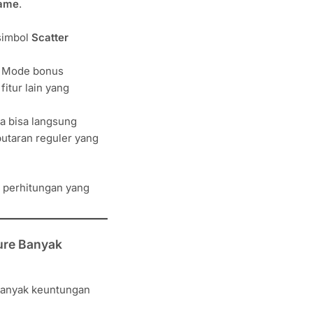
ame
.
simbol
Scatter
Mode bonus
 fitur lain yang
 bisa langsung
putaran reguler yang
 perhitungan yang
ure Banyak
anyak keuntungan