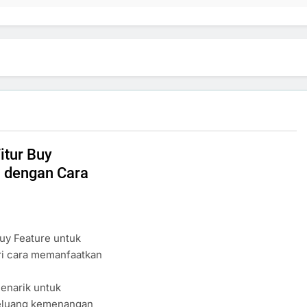
itur Buy
 dengan Cara
Buy Feature untuk
i cara memanfaatkan
enarik untuk
eluang kemenangan