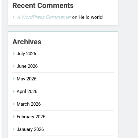
Recent Comments
A WordPress Commenter
on
Hello world!
Archives
July 2026
June 2026
May 2026
April 2026
March 2026
February 2026
January 2026