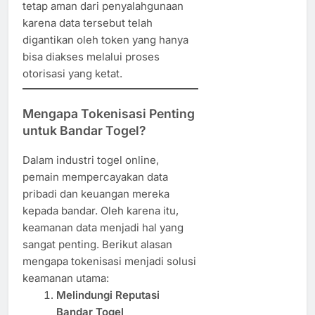
tetap aman dari penyalahgunaan
karena data tersebut telah
digantikan oleh token yang hanya
bisa diakses melalui proses
otorisasi yang ketat.
Mengapa Tokenisasi Penting
untuk Bandar Togel?
Dalam industri togel online,
pemain mempercayakan data
pribadi dan keuangan mereka
kepada bandar. Oleh karena itu,
keamanan data menjadi hal yang
sangat penting. Berikut alasan
mengapa tokenisasi menjadi solusi
keamanan utama:
Melindungi Reputasi
Bandar Togel