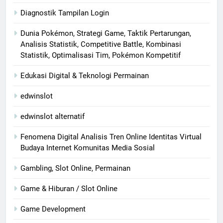
Diagnostik Tampilan Login
Dunia Pokémon, Strategi Game, Taktik Pertarungan,
Analisis Statistik, Competitive Battle, Kombinasi
Statistik, Optimalisasi Tim, Pokémon Kompetitif
Edukasi Digital & Teknologi Permainan
edwinslot
edwinslot alternatif
Fenomena Digital Analisis Tren Online Identitas Virtual
Budaya Internet Komunitas Media Sosial
Gambling, Slot Online, Permainan
Game & Hiburan / Slot Online
Game Development