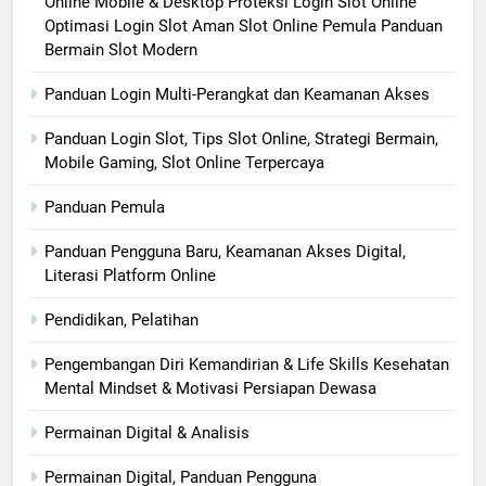
Online Mobile & Desktop Proteksi Login Slot Online
Optimasi Login Slot Aman Slot Online Pemula Panduan
Bermain Slot Modern
Panduan Login Multi-Perangkat dan Keamanan Akses
Panduan Login Slot, Tips Slot Online, Strategi Bermain,
Mobile Gaming, Slot Online Terpercaya
Panduan Pemula
Panduan Pengguna Baru, Keamanan Akses Digital,
Literasi Platform Online
Pendidikan, Pelatihan
Pengembangan Diri Kemandirian & Life Skills Kesehatan
Mental Mindset & Motivasi Persiapan Dewasa
Permainan Digital & Analisis
Permainan Digital, Panduan Pengguna