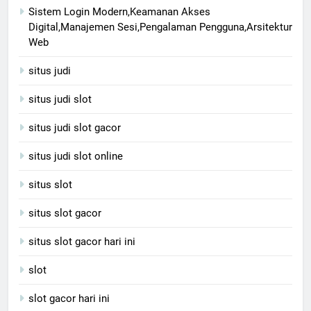
Sistem Login Modern,Keamanan Akses
Digital,Manajemen Sesi,Pengalaman Pengguna,Arsitektur
Web
situs judi
situs judi slot
situs judi slot gacor
situs judi slot online
situs slot
situs slot gacor
situs slot gacor hari ini
slot
slot gacor hari ini