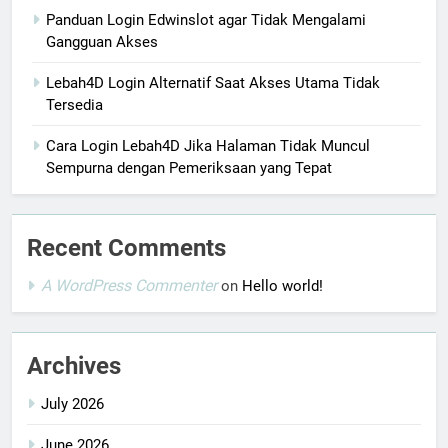
Panduan Login Edwinslot agar Tidak Mengalami
Gangguan Akses
Lebah4D Login Alternatif Saat Akses Utama Tidak
Tersedia
Cara Login Lebah4D Jika Halaman Tidak Muncul
Sempurna dengan Pemeriksaan yang Tepat
Recent Comments
A WordPress Commenter
on
Hello world!
Archives
July 2026
June 2026