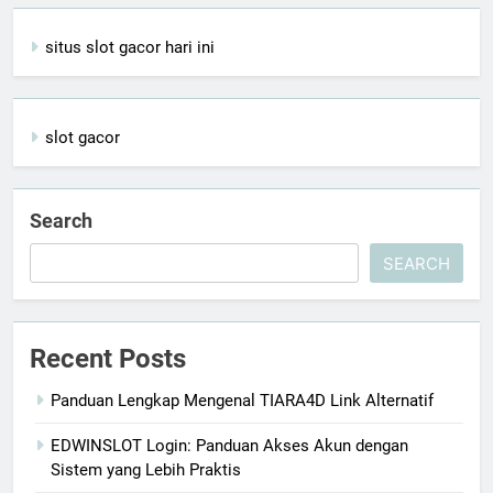
situs slot gacor hari ini
slot gacor
Search
SEARCH
Recent Posts
Panduan Lengkap Mengenal TIARA4D Link Alternatif
EDWINSLOT Login: Panduan Akses Akun dengan
Sistem yang Lebih Praktis