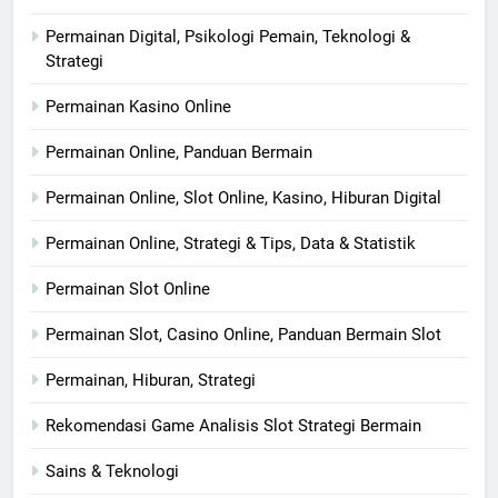
Permainan Digital, Psikologi Pemain, Teknologi &
Strategi
Permainan Kasino Online
Permainan Online, Panduan Bermain
Permainan Online, Slot Online, Kasino, Hiburan Digital
Permainan Online, Strategi & Tips, Data & Statistik
Permainan Slot Online
Permainan Slot, Casino Online, Panduan Bermain Slot
Permainan, Hiburan, Strategi
Rekomendasi Game Analisis Slot Strategi Bermain
Sains & Teknologi