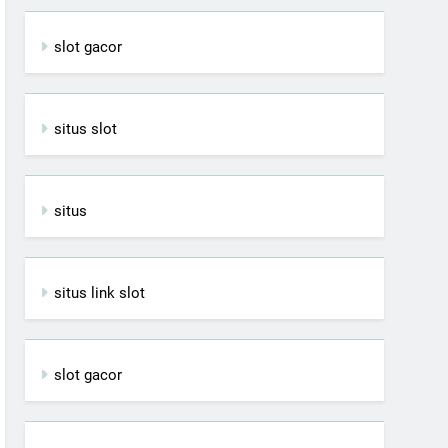
slot gacor
situs slot
situs
situs link slot
slot gacor