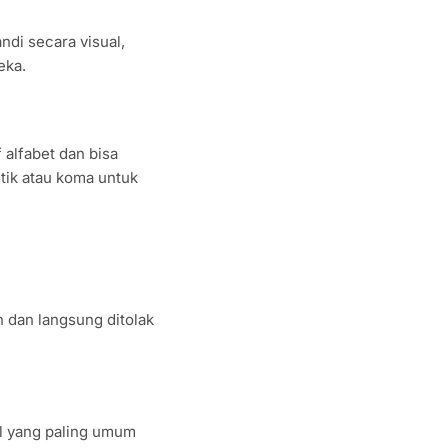
ndi secara visual,
eka.
 alfabet dan bisa
itik atau koma untuk
n dan langsung ditolak
al yang paling umum