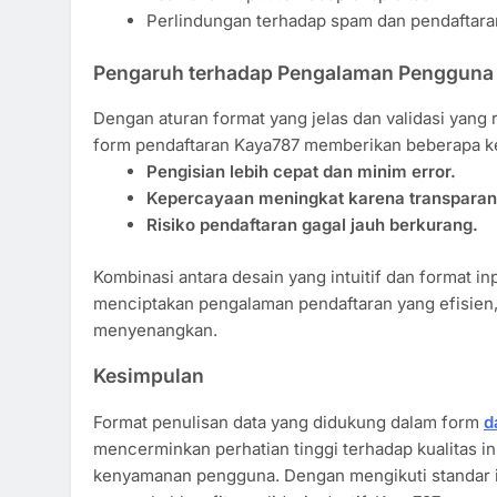
Perlindungan terhadap spam dan pendaftaran
Pengaruh terhadap Pengalaman Pengguna
Dengan aturan format yang jelas dan validasi yang
form pendaftaran Kaya787 memberikan beberapa k
Pengisian lebih cepat dan minim error.
Kepercayaan meningkat karena transparans
Risiko pendaftaran gagal jauh berkurang.
Kombinasi antara desain yang intuitif dan format in
menciptakan pengalaman pendaftaran yang efisien,
menyenangkan.
Kesimpulan
Format penulisan data yang didukung dalam form
d
mencerminkan perhatian tinggi terhadap kualitas i
kenyamanan pengguna. Dengan mengikuti standar i