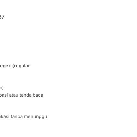
87
regex (regular
)
m
pasi atau tanda baca
fikasi tanpa menunggu