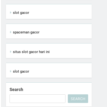
slot gacor
spaceman gacor
situs slot gacor hari ini
slot gacor
Search
SEARCH