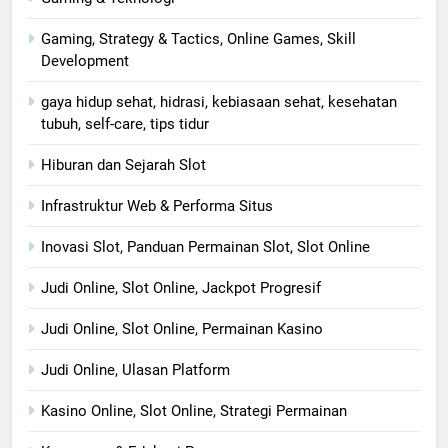
Gaming, Strategy & Tactics, Online Games, Skill
Development
gaya hidup sehat, hidrasi, kebiasaan sehat, kesehatan
tubuh, self-care, tips tidur
Hiburan dan Sejarah Slot
Infrastruktur Web & Performa Situs
Inovasi Slot, Panduan Permainan Slot, Slot Online
Judi Online, Slot Online, Jackpot Progresif
Judi Online, Slot Online, Permainan Kasino
Judi Online, Ulasan Platform
Kasino Online, Slot Online, Strategi Permainan