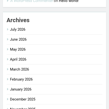
A WordPress Commenter
on
Hello world!
Archives
July 2026
June 2026
May 2026
April 2026
March 2026
February 2026
January 2026
December 2025