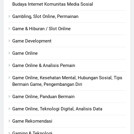
Budaya Internet Komunitas Media Sosial
Gambling, Slot Online, Permainan
Game & Hiburan / Slot Online
Game Development
Game Online
Game Online & Analisis Pemain
Game Online, Kesehatan Mental, Hubungan Sosial, Tips
Bermain Game, Pengembangan Diri
Game Online, Panduan Bermain
Game Online, Teknologi Digital, Analisis Data
Game Rekomendasi
Gaming & Teknologi