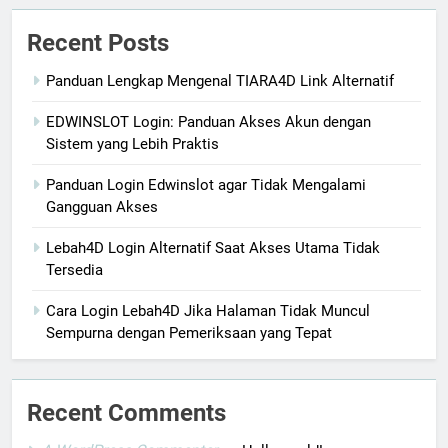
Recent Posts
Panduan Lengkap Mengenal TIARA4D Link Alternatif
EDWINSLOT Login: Panduan Akses Akun dengan
Sistem yang Lebih Praktis
Panduan Login Edwinslot agar Tidak Mengalami
Gangguan Akses
Lebah4D Login Alternatif Saat Akses Utama Tidak
Tersedia
Cara Login Lebah4D Jika Halaman Tidak Muncul
Sempurna dengan Pemeriksaan yang Tepat
Recent Comments