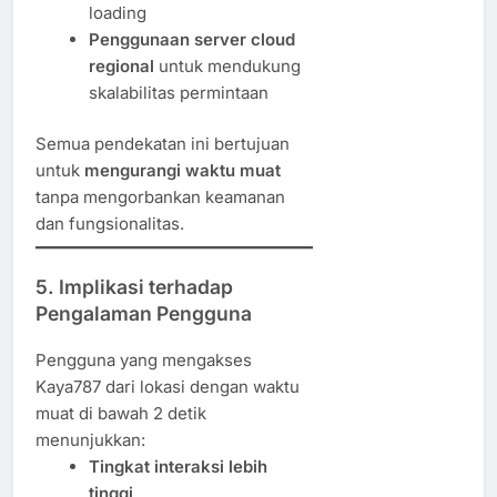
loading
Penggunaan server cloud
regional
untuk mendukung
skalabilitas permintaan
Semua pendekatan ini bertujuan
untuk
mengurangi waktu muat
tanpa mengorbankan keamanan
dan fungsionalitas.
5. Implikasi terhadap
Pengalaman Pengguna
Pengguna yang mengakses
Kaya787 dari lokasi dengan waktu
muat di bawah 2 detik
menunjukkan:
Tingkat interaksi lebih
tinggi