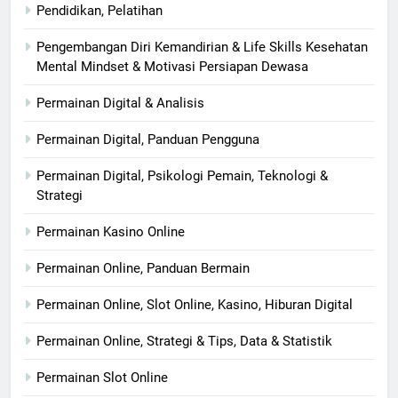
Pendidikan, Pelatihan
Pengembangan Diri Kemandirian & Life Skills Kesehatan
Mental Mindset & Motivasi Persiapan Dewasa
Permainan Digital & Analisis
Permainan Digital, Panduan Pengguna
Permainan Digital, Psikologi Pemain, Teknologi &
Strategi
Permainan Kasino Online
Permainan Online, Panduan Bermain
Permainan Online, Slot Online, Kasino, Hiburan Digital
Permainan Online, Strategi & Tips, Data & Statistik
Permainan Slot Online