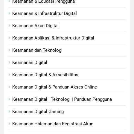
Keamanan & Edukasi Pengguna
Keamanan & Infrastruktur Digital
Keamanan Akun Digital
Keamanan Aplikasi & Infrastruktur Digital
Keamanan dan Teknologi
Keamanan Digital​
Keamanan Digital & Aksesibilitas
Keamanan Digital & Panduan Akses Online
Keamanan Digital | Teknologi | Panduan Pengguna
Keamanan Digital Gaming
Keamanan Halaman dan Registrasi Akun