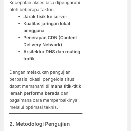
Kecepatan akses bisa dipengaruhi
oleh beberapa faktor:
Jarak fisik ke server
Kualitas jaringan lokal
pengguna
Penerapan CDN (Content
Delivery Network)
Arsitektur DNS dan routing
trafik
Dengan melakukan pengujian
berbasis lokasi, pengelola situs
dapat memahami
di mana titik-titik
lemah performa berada
dan
bagaimana cara memperbaikinya
melalui optimasi teknis.
2. Metodologi Pengujian