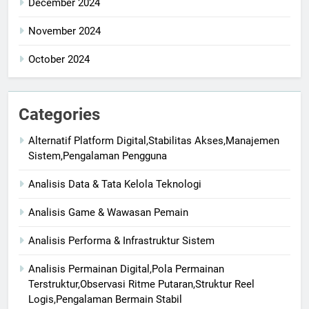
December 2024
November 2024
October 2024
Categories
Alternatif Platform Digital,Stabilitas Akses,Manajemen
Sistem,Pengalaman Pengguna
Analisis Data & Tata Kelola Teknologi
Analisis Game & Wawasan Pemain
Analisis Performa & Infrastruktur Sistem
Analisis Permainan Digital,Pola Permainan
Terstruktur,Observasi Ritme Putaran,Struktur Reel
Logis,Pengalaman Bermain Stabil