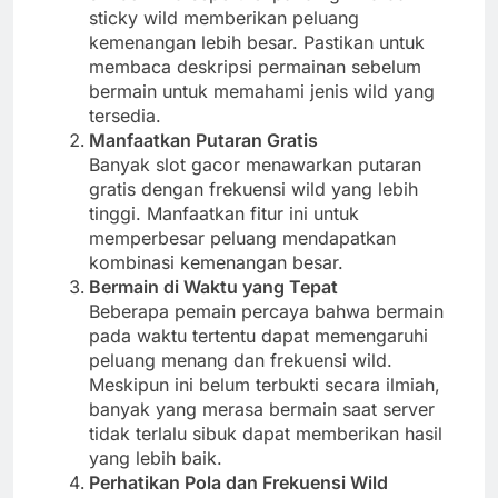
sticky wild memberikan peluang
kemenangan lebih besar. Pastikan untuk
membaca deskripsi permainan sebelum
bermain untuk memahami jenis wild yang
tersedia.
Manfaatkan Putaran Gratis
Banyak slot gacor menawarkan putaran
gratis dengan frekuensi wild yang lebih
tinggi. Manfaatkan fitur ini untuk
memperbesar peluang mendapatkan
kombinasi kemenangan besar.
Bermain di Waktu yang Tepat
Beberapa pemain percaya bahwa bermain
pada waktu tertentu dapat memengaruhi
peluang menang dan frekuensi wild.
Meskipun ini belum terbukti secara ilmiah,
banyak yang merasa bermain saat server
tidak terlalu sibuk dapat memberikan hasil
yang lebih baik.
Perhatikan Pola dan Frekuensi Wild