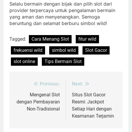
Selalu bermain dengan bijak dan pilih slot dari
provider terpercaya untuk pengalaman bermain
yang aman dan menyenangkan. Semoga
beruntung dan selamat berburu simbol wild!
Tagged:
Cara Menang Slot
fitur wild
frekuensi wild
simbol wild
Slot Gacor
slot online
Tips Bermain Slot
Previous:
Next:
Post
navigation
Mengenal Slot
Situs Slot Gacor
dengan Pembayaran
Resmi: Jackpot
Non-Tradisional
Setiap Hari dengan
Keamanan Terjamin