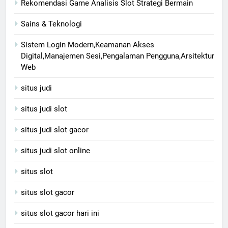
Rekomendasi Game Analisis Slot Strategi Bermain
Sains & Teknologi
Sistem Login Modern,Keamanan Akses
Digital,Manajemen Sesi,Pengalaman Pengguna,Arsitektur
Web
situs judi
situs judi slot
situs judi slot gacor
situs judi slot online
situs slot
situs slot gacor
situs slot gacor hari ini