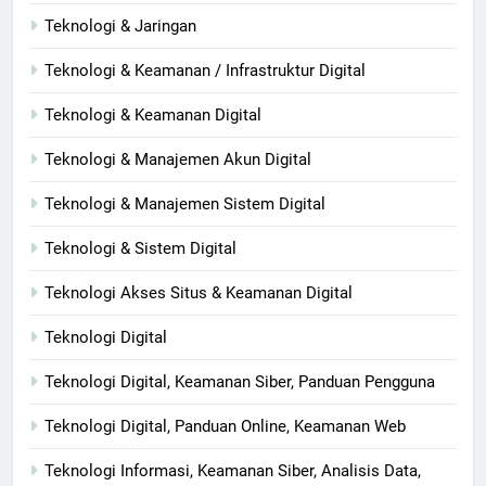
Teknologi & Jaringan
Teknologi & Keamanan / Infrastruktur Digital
Teknologi & Keamanan Digital
Teknologi & Manajemen Akun Digital
Teknologi & Manajemen Sistem Digital
Teknologi & Sistem Digital
Teknologi Akses Situs & Keamanan Digital
Teknologi Digital
Teknologi Digital, Keamanan Siber, Panduan Pengguna
Teknologi Digital, Panduan Online, Keamanan Web
Teknologi Informasi, Keamanan Siber, Analisis Data,