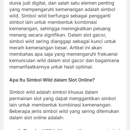
dunia judi digital, dan salah satu elemen penting
yang mempengaruhi kemenangan adalah simbol
wild. Simbol wild berfungsi sebagai pengganti
simbol lain untuk membentuk kombinasi
kemenangan, sehingga meningkatkan peluang
menang secara signifikan. Dalam slot gacor,
simbol wild sering dianggap sebagai kunci untuk
meraih kemenangan besar. Artikel ini akan
membahas apa saja yang memengaruhi frekuensi
kemunculan wild dalam slot gacor dan bagaimana
memanfaatkannya untuk hasil optimal.
Apa Itu Simbol Wild dalam Slot Online?
Simbol wild adalah simbol khusus dalam
permainan slot yang dapat menggantikan simbol
lain untuk membentuk kombinasi kemenangan.
Beberapa jenis simbol wild yang sering ditemukan
dalam slot online adalah: