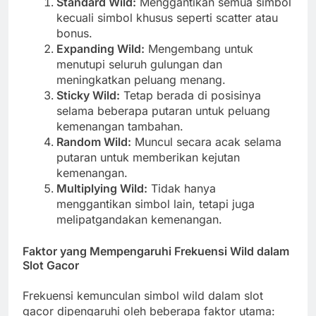
Standard Wild:
Menggantikan semua simbol
kecuali simbol khusus seperti scatter atau
bonus.
Expanding Wild:
Mengembang untuk
menutupi seluruh gulungan dan
meningkatkan peluang menang.
Sticky Wild:
Tetap berada di posisinya
selama beberapa putaran untuk peluang
kemenangan tambahan.
Random Wild:
Muncul secara acak selama
putaran untuk memberikan kejutan
kemenangan.
Multiplying Wild:
Tidak hanya
menggantikan simbol lain, tetapi juga
melipatgandakan kemenangan.
Faktor yang Mempengaruhi Frekuensi Wild dalam
Slot Gacor
Frekuensi kemunculan simbol wild dalam slot
gacor dipengaruhi oleh beberapa faktor utama: