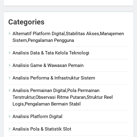
Categories
Alternatif Platform Digital,Stabilitas Akses,Manajemen
Sistem,Pengalaman Pengguna
Analisis Data & Tata Kelola Teknologi
Analisis Game & Wawasan Pemain
Analisis Performa & Infrastruktur Sistem
Analisis Permainan Digital,Pola Permainan
Terstruktur,Observasi Ritme Putaran,Struktur Reel
Logis,Pengalaman Bermain Stabil
Analisis Platform Digital
Analisis Pola & Statistik Slot