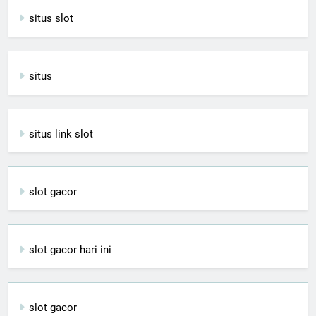
situs slot
situs
situs link slot
slot gacor
slot gacor hari ini
slot gacor