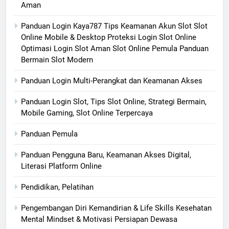
Aman
Panduan Login Kaya787 Tips Keamanan Akun Slot Slot
Online Mobile & Desktop Proteksi Login Slot Online
Optimasi Login Slot Aman Slot Online Pemula Panduan
Bermain Slot Modern
Panduan Login Multi-Perangkat dan Keamanan Akses
Panduan Login Slot, Tips Slot Online, Strategi Bermain,
Mobile Gaming, Slot Online Terpercaya
Panduan Pemula
Panduan Pengguna Baru, Keamanan Akses Digital,
Literasi Platform Online
Pendidikan, Pelatihan
Pengembangan Diri Kemandirian & Life Skills Kesehatan
Mental Mindset & Motivasi Persiapan Dewasa