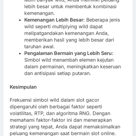
lebih besar untuk membentuk kombinasi
kemenangan.
Kemenangan Lebih Besar:
Beberapa jenis
wild seperti multiplying wild dapat
melipatgandakan kemenangan Anda,
memberikan hasil yang lebih besar dari
taruhan awal.
Pengalaman Bermain yang Lebih Seru:
Simbol wild menambah elemen kejutan
dalam permainan, meningkatkan keseruan
dan antisipasi setiap putaran.
Kesimpulan
Frekuensi simbol wild dalam slot gacor
dipengaruhi oleh berbagai faktor seperti
volatilitas, RTP, dan algoritma RNG. Dengan
memahami faktor-faktor ini dan menerapkan
strategi yang tepat, Anda dapat memaksimalkan
peluang kemenangan saat bermain slot online.