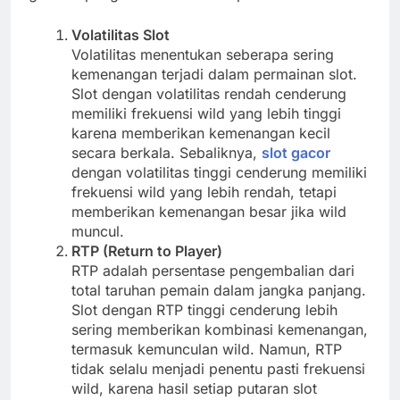
Volatilitas Slot
Volatilitas menentukan seberapa sering
kemenangan terjadi dalam permainan slot.
Slot dengan volatilitas rendah cenderung
memiliki frekuensi wild yang lebih tinggi
karena memberikan kemenangan kecil
secara berkala. Sebaliknya,
slot gacor
dengan volatilitas tinggi cenderung memiliki
frekuensi wild yang lebih rendah, tetapi
memberikan kemenangan besar jika wild
muncul.
RTP (Return to Player)
RTP adalah persentase pengembalian dari
total taruhan pemain dalam jangka panjang.
Slot dengan RTP tinggi cenderung lebih
sering memberikan kombinasi kemenangan,
termasuk kemunculan wild. Namun, RTP
tidak selalu menjadi penentu pasti frekuensi
wild, karena hasil setiap putaran slot