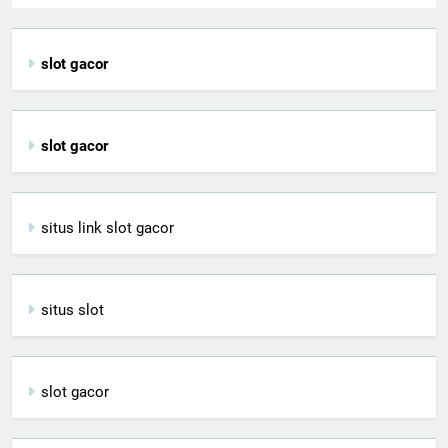
slot gacor
slot gacor
situs link slot gacor
situs slot
slot gacor