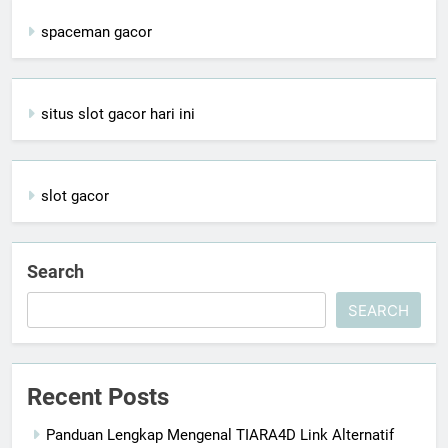
spaceman gacor
situs slot gacor hari ini
slot gacor
Search
SEARCH
Recent Posts
Panduan Lengkap Mengenal TIARA4D Link Alternatif