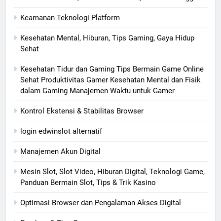
Keamanan Teknologi Platform
Kesehatan Mental, Hiburan, Tips Gaming, Gaya Hidup
Sehat
Kesehatan Tidur dan Gaming Tips Bermain Game Online
Sehat Produktivitas Gamer Kesehatan Mental dan Fisik
dalam Gaming Manajemen Waktu untuk Gamer
Kontrol Ekstensi & Stabilitas Browser
login edwinslot alternatif
Manajemen Akun Digital
Mesin Slot, Slot Video, Hiburan Digital, Teknologi Game,
Panduan Bermain Slot, Tips & Trik Kasino
Optimasi Browser dan Pengalaman Akses Digital