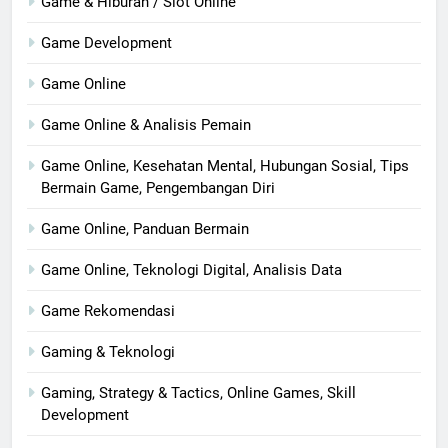
Game & Hiburan / Slot Online
Game Development
Game Online
Game Online & Analisis Pemain
Game Online, Kesehatan Mental, Hubungan Sosial, Tips
Bermain Game, Pengembangan Diri
Game Online, Panduan Bermain
Game Online, Teknologi Digital, Analisis Data
Game Rekomendasi
Gaming & Teknologi
Gaming, Strategy & Tactics, Online Games, Skill
Development