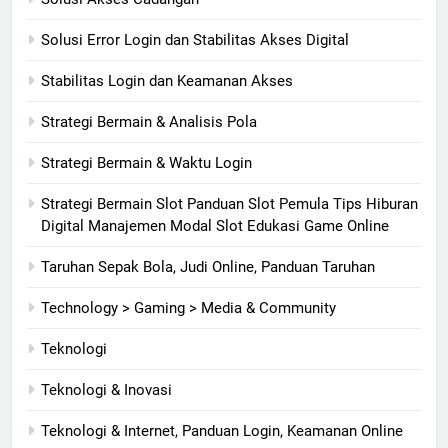
Solusi Error Login dan Stabilitas Akses Digital
Stabilitas Login dan Keamanan Akses
Strategi Bermain & Analisis Pola
Strategi Bermain & Waktu Login
Strategi Bermain Slot Panduan Slot Pemula Tips Hiburan
Digital Manajemen Modal Slot Edukasi Game Online
Taruhan Sepak Bola, Judi Online, Panduan Taruhan
Technology > Gaming > Media & Community
Teknologi
Teknologi & Inovasi
Teknologi & Internet, Panduan Login, Keamanan Online