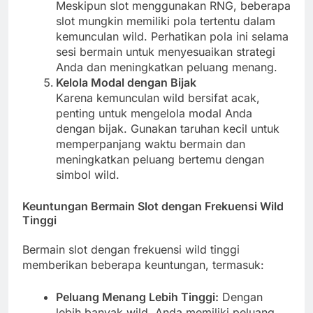
Meskipun slot menggunakan RNG, beberapa
slot mungkin memiliki pola tertentu dalam
kemunculan wild. Perhatikan pola ini selama
sesi bermain untuk menyesuaikan strategi
Anda dan meningkatkan peluang menang.
Kelola Modal dengan Bijak
Karena kemunculan wild bersifat acak,
penting untuk mengelola modal Anda
dengan bijak. Gunakan taruhan kecil untuk
memperpanjang waktu bermain dan
meningkatkan peluang bertemu dengan
simbol wild.
Keuntungan Bermain Slot dengan Frekuensi Wild
Tinggi
Bermain slot dengan frekuensi wild tinggi
memberikan beberapa keuntungan, termasuk:
Peluang Menang Lebih Tinggi:
Dengan
lebih banyak wild, Anda memiliki peluang