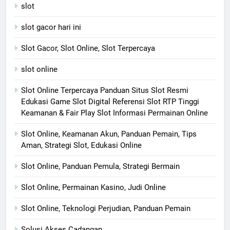
slot
slot gacor hari ini
Slot Gacor, Slot Online, Slot Terpercaya
slot online
Slot Online Terpercaya Panduan Situs Slot Resmi
Edukasi Game Slot Digital Referensi Slot RTP Tinggi
Keamanan & Fair Play Slot Informasi Permainan Online
Slot Online, Keamanan Akun, Panduan Pemain, Tips
Aman, Strategi Slot, Edukasi Online
Slot Online, Panduan Pemula, Strategi Bermain
Slot Online, Permainan Kasino, Judi Online
Slot Online, Teknologi Perjudian, Panduan Pemain
Solusi Akses Cadangan