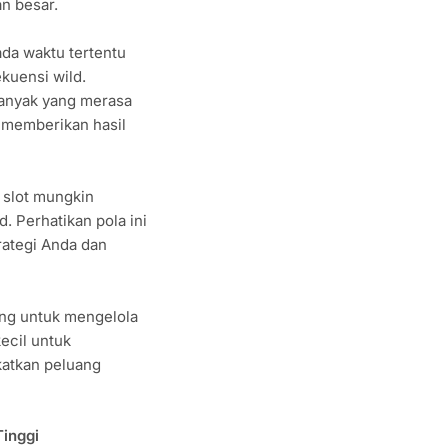
n besar.
da waktu tertentu
kuensi wild.
banyak yang merasa
t memberikan hasil
slot mungkin
. Perhatikan pola ini
rategi Anda dan
ing untuk mengelola
ecil untuk
atkan peluang
Tinggi