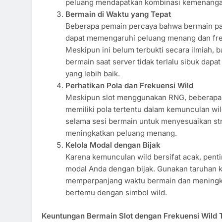
peluang mendapatkan kombinasi kemenanga
Bermain di Waktu yang Tepat
Beberapa pemain percaya bahwa bermain pa
dapat memengaruhi peluang menang dan fre
Meskipun ini belum terbukti secara ilmiah, 
bermain saat server tidak terlalu sibuk dapa
yang lebih baik.
Perhatikan Pola dan Frekuensi Wild
Meskipun slot menggunakan RNG, beberapa 
memiliki pola tertentu dalam kemunculan wild
selama sesi bermain untuk menyesuaikan st
meningkatkan peluang menang.
Kelola Modal dengan Bijak
Karena kemunculan wild bersifat acak, pent
modal Anda dengan bijak. Gunakan taruhan k
memperpanjang waktu bermain dan meningk
bertemu dengan simbol wild.
Keuntungan Bermain Slot dengan Frekuensi Wild 