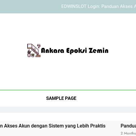
EDWINSLOT Login: Panduan Akses Ak
Panduan Login Edwinslot 
Lebah4D Login Alter
Panduan Leng
EDWINSLOT Login: Panduan Akses Ak
Panduan Login Edwinslot 
ara Epoksi Zemin
antai Epoksi Berkualitas Tinggi Dari Ankara Epoksi Zemin. U
Lebah4D Login Alter
SAMPLE PAGE
 dengan Sistem yang Lebih Praktis
Panduan Login Edw
2 Months Ago