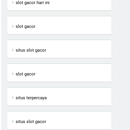
slot gacor hari ini
slot gacor
situs slot gacor
slot gacor
situs terpercaya
situs slot gacor