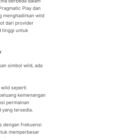
ritma berbeda dalam
Pragmatic Play dan
ng menghadirkan wild
ot dari provider
 tinggi untuk
r
n simbol wild, ada
wild seperti
n peluang kemenangan
psi permainan
 yang tersedia.
s dengan frekuensi
 untuk memperbesar