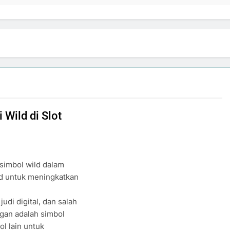
Wild di Slot
 simbol wild dalam
ld untuk meningkatkan
udi digital, dan salah
an adalah simbol
ol lain untuk