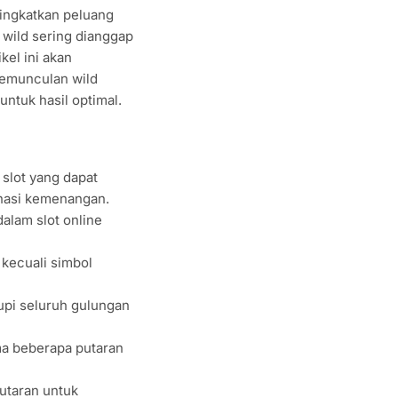
ngkatkan peluang
 wild sering dianggap
kel ini akan
emunculan wild
ntuk hasil optimal.
slot yang dapat
nasi kemenangan.
alam slot online
kecuali simbol
i seluruh gulungan
ma beberapa putaran
utaran untuk