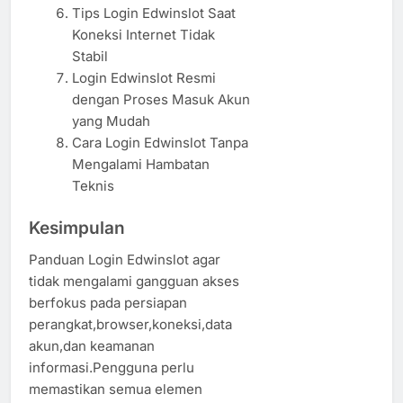
Tips Login Edwinslot Saat
Koneksi Internet Tidak
Stabil
Login Edwinslot Resmi
dengan Proses Masuk Akun
yang Mudah
Cara Login Edwinslot Tanpa
Mengalami Hambatan
Teknis
Kesimpulan
Panduan Login Edwinslot agar
tidak mengalami gangguan akses
berfokus pada persiapan
perangkat,browser,koneksi,data
akun,dan keamanan
informasi.Pengguna perlu
memastikan semua elemen