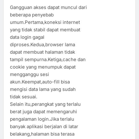
Gangguan akses dapat muncul dari
beberapa penyebab
umum.Pertama,koneksi internet
yang tidak stabil dapat membuat
data login gagal
diproses.Kedua,browser lama
dapat membuat halaman tidak
tampil sempurna.Ketiga,cache dan
cookie yang menumpuk dapat
mengganggu sesi
akun.Keempat,auto-fill bisa
mengisi data lama yang sudah
tidak sesuai.
Selain itu,perangkat yang terlalu
berat juga dapat memengaruhi
pengalaman login.Jika terlalu
banyak aplikasi berjalan di latar
belakang,halaman bisa terasa