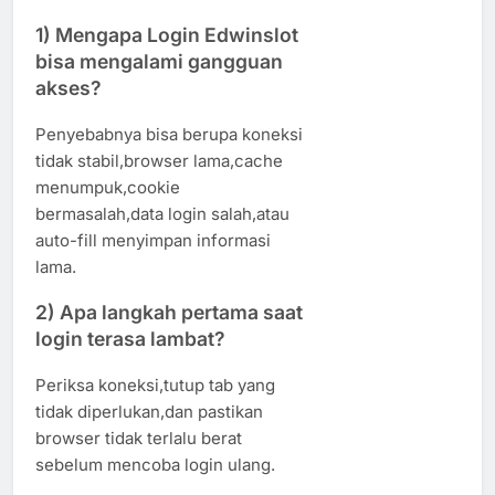
1) Mengapa Login Edwinslot
bisa mengalami gangguan
akses?
Penyebabnya bisa berupa koneksi
tidak stabil,browser lama,cache
menumpuk,cookie
bermasalah,data login salah,atau
auto-fill menyimpan informasi
lama.
2) Apa langkah pertama saat
login terasa lambat?
Periksa koneksi,tutup tab yang
tidak diperlukan,dan pastikan
browser tidak terlalu berat
sebelum mencoba login ulang.