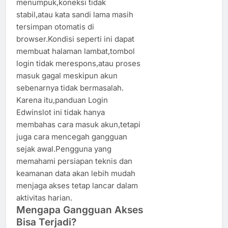
menumpuk,koneksi tidak
stabil,atau kata sandi lama masih
tersimpan otomatis di
browser.Kondisi seperti ini dapat
membuat halaman lambat,tombol
login tidak merespons,atau proses
masuk gagal meskipun akun
sebenarnya tidak bermasalah.
Karena itu,panduan Login
Edwinslot ini tidak hanya
membahas cara masuk akun,tetapi
juga cara mencegah gangguan
sejak awal.Pengguna yang
memahami persiapan teknis dan
keamanan data akan lebih mudah
menjaga akses tetap lancar dalam
aktivitas harian.
Mengapa Gangguan Akses
Bisa Terjadi?