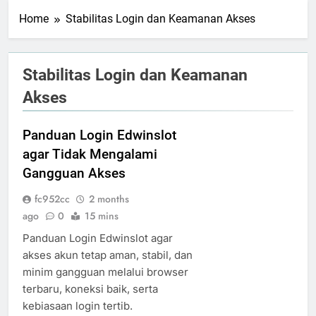
Home
Stabilitas Login dan Keamanan Akses
Stabilitas Login dan Keamanan
Akses
Panduan Login Edwinslot
agar Tidak Mengalami
Gangguan Akses
fc952cc
2 months
ago
0
15 mins
Panduan Login Edwinslot agar
akses akun tetap aman, stabil, dan
minim gangguan melalui browser
terbaru, koneksi baik, serta
kebiasaan login tertib.