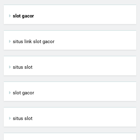
slot gacor
situs link slot gacor
situs slot
slot gacor
situs slot