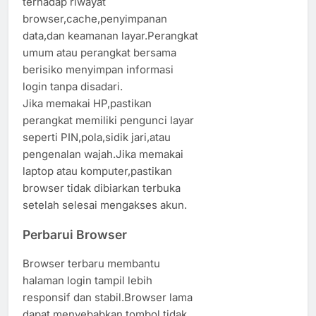
terhadap riwayat
browser,cache,penyimpanan
data,dan keamanan layar.Perangkat
umum atau perangkat bersama
berisiko menyimpan informasi
login tanpa disadari.
Jika memakai HP,pastikan
perangkat memiliki pengunci layar
seperti PIN,pola,sidik jari,atau
pengenalan wajah.Jika memakai
laptop atau komputer,pastikan
browser tidak dibiarkan terbuka
setelah selesai mengakses akun.
Perbarui Browser
Browser terbaru membantu
halaman login tampil lebih
responsif dan stabil.Browser lama
dapat menyebabkan tombol tidak