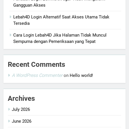
Gangguan Akses
Lebah4D Login Alternatif Saat Akses Utama Tidak
Tersedia
Cara Login Lebah4D Jika Halaman Tidak Muncul
Sempurna dengan Pemeriksaan yang Tepat
Recent Comments
A WordPress Commenter
on
Hello world!
Archives
July 2026
June 2026