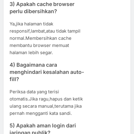
3) Apakah cache browser
perlu dibersihkan?
Ya,jika halaman tidak
responsif,lambat,atau tidak tampil
normal.Membersihkan cache
membantu browser memuat
halaman lebih segar.
4) Bagaimana cara
menghindari kesalahan auto-
fill?
Periksa data yang terisi
otomatis.Jika ragu,hapus dan ketik
ulang secara manual,terutama jika
pernah mengganti kata sandi.
5) Apakah aman login dari
jaringan publik?