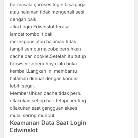
bermasalah,proses login bisa gagal
atau halaman tidak mengenali sesi
dengan baik.
Jika Login Edwinslot terasa
lambat,tombol tidak
merespons,atau halaman tidak
tampil sempurna,coba bersihkan
cache dan cookie.Setelah itu,tutup
browser sepenuhnya lalu buka
kembali.Langkah ini membantu
halaman dimuat dengan kondisi
lebih segar.
Membersihkan cache tidak perlu
dilakukan setiap hari,tetapi penting
dilakukan saat gangguan akses
mulai sering muncul.
Keamanan Data Saat Login
Edwinslot