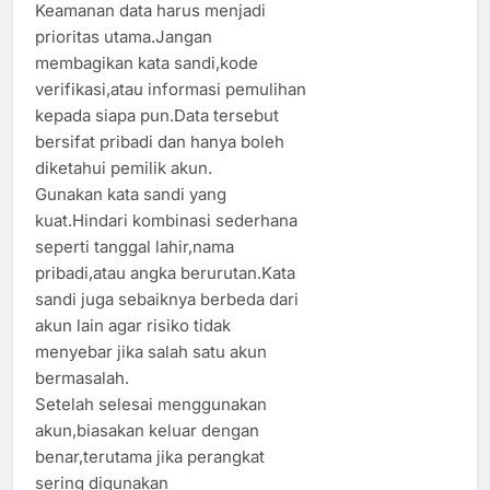
Keamanan data harus menjadi
prioritas utama.Jangan
membagikan kata sandi,kode
verifikasi,atau informasi pemulihan
kepada siapa pun.Data tersebut
bersifat pribadi dan hanya boleh
diketahui pemilik akun.
Gunakan kata sandi yang
kuat.Hindari kombinasi sederhana
seperti tanggal lahir,nama
pribadi,atau angka berurutan.Kata
sandi juga sebaiknya berbeda dari
akun lain agar risiko tidak
menyebar jika salah satu akun
bermasalah.
Setelah selesai menggunakan
akun,biasakan keluar dengan
benar,terutama jika perangkat
sering digunakan