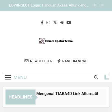
Skip
Panduan Login Edwinslot agar Tidak Mengalami
to
Gangguan Akses
content
Lebah4D Login Alternatif Saat Akses Utama
Tidak Tersedia
Panduan Lengkap Mengenal TIARA4D Link
Alternatif
EDWINSLOT Login: Panduan Akses Akun dengan
Sistem yang Lebih Praktis
Panduan Login Edwinslot agar Tidak Mengalami
Gangguan Akses
Ankara Epoksi
Dapatkan Lantai Epoksi Berkualitas Tinggi
Lebah4D Login Alternatif Saat Akses Utama
NEWSLETTER
RANDOM NEWS
Zemin
Tidak Tersedia
Dari Ankara Epoksi Zemin. Untuk Lantai
Yang Tahan Lama Dan Elegan.
MENU
nduan Lengkap Mengenal TIARA4D Link Alternatif
EDWI
HEADLINES
Weeks Ago
1 Mon