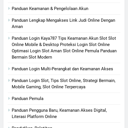
Panduan Keamanan & Pengelolaan Akun
Panduan Lengkap Mengakses Link Judi Online Dengan
Aman
Panduan Login Kaya787 Tips Keamanan Akun Slot Slot
Online Mobile & Desktop Proteksi Login Slot Online
Optimasi Login Slot Aman Slot Online Pemula Panduan
Bermain Slot Modern
Panduan Login Multi-Perangkat dan Keamanan Akses
Panduan Login Slot, Tips Slot Online, Strategi Bermain,
Mobile Gaming, Slot Online Terpercaya
Panduan Pemula
Panduan Pengguna Baru, Keamanan Akses Digital,
Literasi Platform Online