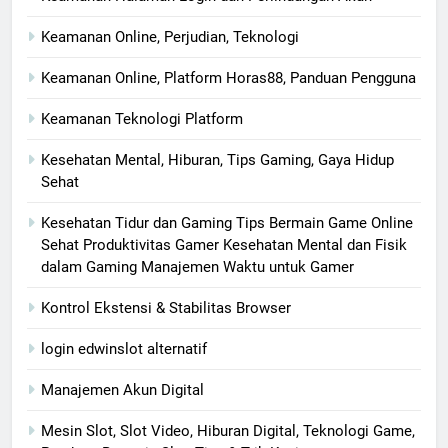
Keamanan Online, Perjudian, Teknologi
Keamanan Online, Platform Horas88, Panduan Pengguna
Keamanan Teknologi Platform
Kesehatan Mental, Hiburan, Tips Gaming, Gaya Hidup
Sehat
Kesehatan Tidur dan Gaming Tips Bermain Game Online
Sehat Produktivitas Gamer Kesehatan Mental dan Fisik
dalam Gaming Manajemen Waktu untuk Gamer
Kontrol Ekstensi & Stabilitas Browser
login edwinslot alternatif
Manajemen Akun Digital
Mesin Slot, Slot Video, Hiburan Digital, Teknologi Game,