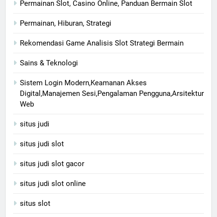
Permainan Slot, Casino Online, Panduan Bermain Slot
Permainan, Hiburan, Strategi
Rekomendasi Game Analisis Slot Strategi Bermain
Sains & Teknologi
Sistem Login Modern,Keamanan Akses
Digital,Manajemen Sesi,Pengalaman Pengguna,Arsitektur
Web
situs judi
situs judi slot
situs judi slot gacor
situs judi slot online
situs slot