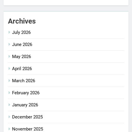
Archives
July 2026
June 2026
May 2026
April 2026
March 2026
February 2026
January 2026
December 2025
November 2025