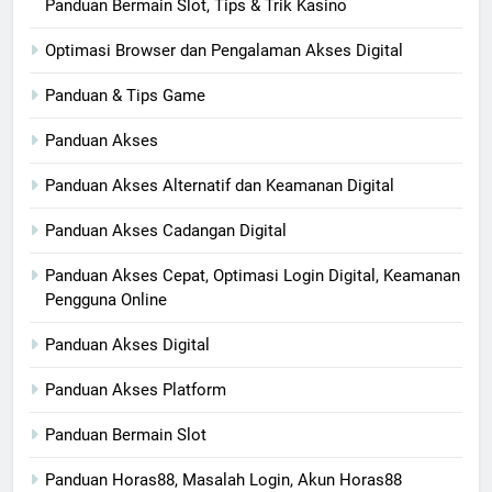
Panduan Bermain Slot, Tips & Trik Kasino
Optimasi Browser dan Pengalaman Akses Digital
Panduan & Tips Game
Panduan Akses
Panduan Akses Alternatif dan Keamanan Digital
Panduan Akses Cadangan Digital
Panduan Akses Cepat, Optimasi Login Digital, Keamanan
Pengguna Online
Panduan Akses Digital
Panduan Akses Platform
Panduan Bermain Slot
Panduan Horas88, Masalah Login, Akun Horas88