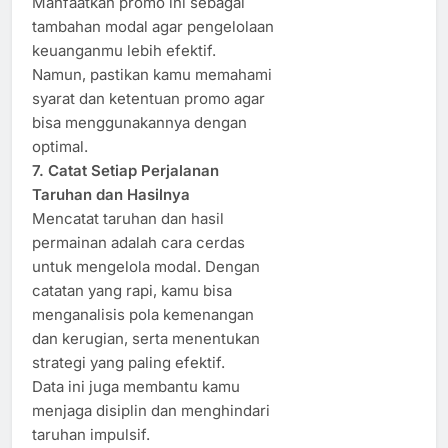
Manfaatkan promo ini sebagai
tambahan modal agar pengelolaan
keuanganmu lebih efektif.
Namun, pastikan kamu memahami
syarat dan ketentuan promo agar
bisa menggunakannya dengan
optimal.
7. Catat Setiap Perjalanan
Taruhan dan Hasilnya
Mencatat taruhan dan hasil
permainan adalah cara cerdas
untuk mengelola modal. Dengan
catatan yang rapi, kamu bisa
menganalisis pola kemenangan
dan kerugian, serta menentukan
strategi yang paling efektif.
Data ini juga membantu kamu
menjaga disiplin dan menghindari
taruhan impulsif.