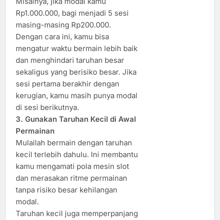
Misalnya, jika modal kamu
Rp1.000.000, bagi menjadi 5 sesi
masing-masing Rp200.000.
Dengan cara ini, kamu bisa
mengatur waktu bermain lebih baik
dan menghindari taruhan besar
sekaligus yang berisiko besar. Jika
sesi pertama berakhir dengan
kerugian, kamu masih punya modal
di sesi berikutnya.
3. Gunakan Taruhan Kecil di Awal
Permainan
Mulailah bermain dengan taruhan
kecil terlebih dahulu. Ini membantu
kamu mengamati pola mesin slot
dan merasakan ritme permainan
tanpa risiko besar kehilangan
modal.
Taruhan kecil juga memperpanjang