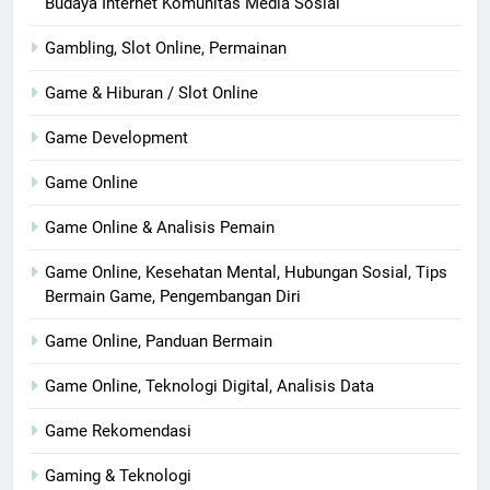
Budaya Internet Komunitas Media Sosial
Gambling, Slot Online, Permainan
Game & Hiburan / Slot Online
Game Development
Game Online
Game Online & Analisis Pemain
Game Online, Kesehatan Mental, Hubungan Sosial, Tips
Bermain Game, Pengembangan Diri
Game Online, Panduan Bermain
Game Online, Teknologi Digital, Analisis Data
Game Rekomendasi
Gaming & Teknologi