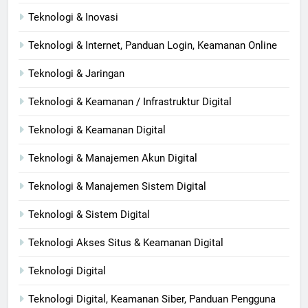
Teknologi & Inovasi
Teknologi & Internet, Panduan Login, Keamanan Online
Teknologi & Jaringan
Teknologi & Keamanan / Infrastruktur Digital
Teknologi & Keamanan Digital
Teknologi & Manajemen Akun Digital
Teknologi & Manajemen Sistem Digital
Teknologi & Sistem Digital
Teknologi Akses Situs & Keamanan Digital
Teknologi Digital
Teknologi Digital, Keamanan Siber, Panduan Pengguna