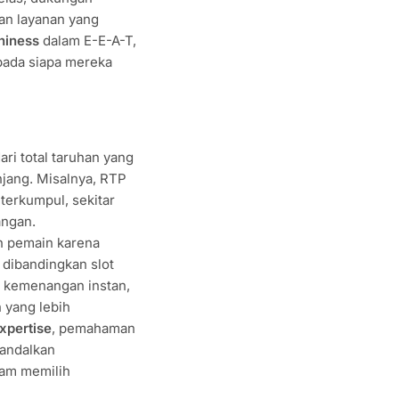
uan layanan yang
hiness
dalam E-E-A-T,
pada siapa mereka
ari total taruhan yang
jang. Misalnya, RTP
 terkumpul, sekitar
angan.
ah pemain karena
dibandingkan slot
 kemenangan instan,
 yang lebih
xpertise
, pemahaman
andalkan
lam memilih