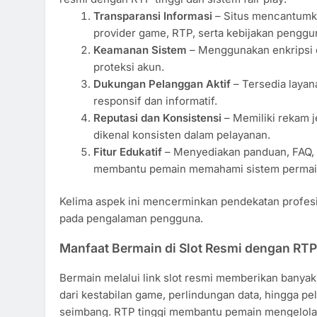
Transparansi Informasi
– Situs mencantumka
provider game, RTP, serta kebijakan penggu
Keamanan Sistem
– Menggunakan enkripsi 
proteksi akun.
Dukungan Pelanggan Aktif
– Tersedia layan
responsif dan informatif.
Reputasi dan Konsistensi
– Memiliki rekam je
dikenal konsisten dalam pelayanan.
Fitur Edukatif
– Menyediakan panduan, FAQ, a
membantu pemain memahami sistem permai
Kelima aspek ini mencerminkan pendekatan profesi
pada pengalaman pengguna.
Manfaat Bermain di Slot Resmi dengan RTP
Bermain melalui link slot resmi memberikan banyak
dari kestabilan game, perlindungan data, hingga pe
seimbang. RTP tinggi membantu pemain mengelola 