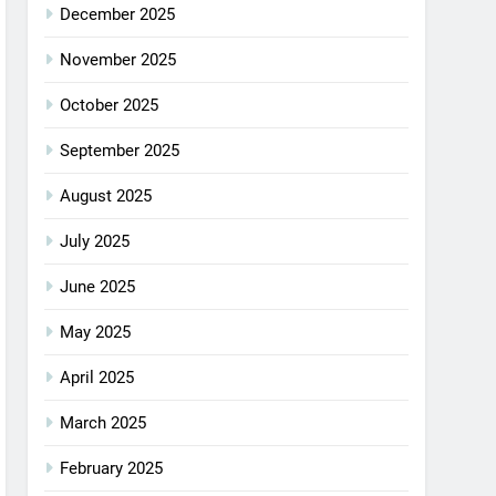
December 2025
November 2025
October 2025
September 2025
August 2025
July 2025
June 2025
May 2025
April 2025
March 2025
February 2025