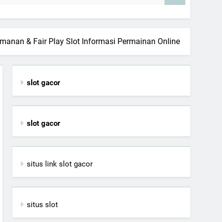
amanan & Fair Play Slot Informasi Permainan Online
slot gacor
slot gacor
situs link slot gacor
situs slot