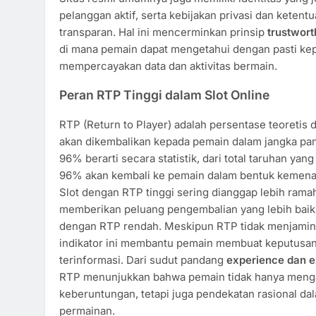
pelanggan aktif, serta kebijakan privasi dan ketent
transparan. Hal ini mencerminkan prinsip
trustwort
di mana pemain dapat mengetahui dengan pasti ke
mempercayakan data dan aktivitas bermain.
Peran RTP Tinggi dalam Slot Online
RTP (Return to Player) adalah persentase teoretis d
akan dikembalikan kepada pemain dalam jangka pan
96% berarti secara statistik, dari total taruhan yang
96% akan kembali ke pemain dalam bentuk kemen
Slot dengan RTP tinggi sering dianggap lebih ram
memberikan peluang pengembalian yang lebih baik 
dengan RTP rendah. Meskipun RTP tidak menjamin
indikator ini membantu pemain membuat keputusan
terinformasi. Dari sudut pandang
experience dan e
RTP menunjukkan bahwa pemain tidak hanya meng
keberuntungan, tetapi juga pendekatan rasional da
permainan.