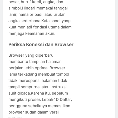
besar, huruf kecil, angka, dan
simbol.Hindari memakai tanggal
lahir, nama pribadi, atau urutan
angka sederhana.Kata sandi yang
kuat menjadi fondasi utama dalam
menjaga keamanan akun.
Periksa Koneksi dan Browser
Browser yang diperbarui
membantu tampilan halaman
berjalan lebih optimal.Browser
lama terkadang membuat tombol
tidak merespons, halaman tidak
tampil sempurna, atau instruksi
sulit dibaca.Karena itu, sebelum
mengikuti proses Lebah4D Daftar,
pengguna sebaiknya memastikan
browser sudah dalam versi