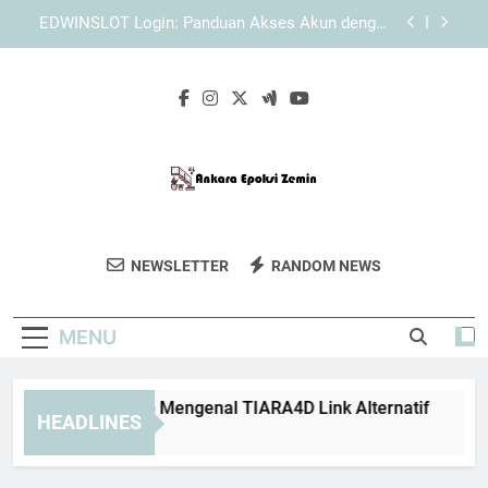
Skip
Panduan Login Edwinslot agar Tidak Mengalami
to
Gangguan Akses
content
Lebah4D Login Alternatif Saat Akses Utama
Tidak Tersedia
Panduan Lengkap Mengenal TIARA4D Link
Alternatif
EDWINSLOT Login: Panduan Akses Akun dengan
Sistem yang Lebih Praktis
Panduan Login Edwinslot agar Tidak Mengalami
Gangguan Akses
Ankara Epoksi
Dapatkan Lantai Epoksi Berkualitas Tinggi
Lebah4D Login Alternatif Saat Akses Utama
NEWSLETTER
RANDOM NEWS
Zemin
Tidak Tersedia
Dari Ankara Epoksi Zemin. Untuk Lantai
Yang Tahan Lama Dan Elegan.
MENU
nduan Lengkap Mengenal TIARA4D Link Alternatif
EDWI
HEADLINES
Weeks Ago
1 Mon