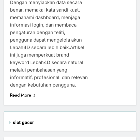
Dengan menyiapkan data secara
benar, memakai kata sandi kuat,
memahami dashboard, menjaga
informasi login, dan membaca
pengaturan dengan teliti,
pengguna dapat mengelola akun
Lebah4D secara lebih baik.Artikel
ini juga memperkuat brand
keyword Lebah4D secara natural
melalui pembahasan yang
informatif, profesional, dan relevan
dengan kebutuhan pengguna.
Read More
slot gacor