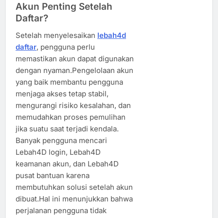
Akun Penting Setelah
Daftar?
Setelah menyelesaikan
lebah4d
daftar
, pengguna perlu
memastikan akun dapat digunakan
dengan nyaman.Pengelolaan akun
yang baik membantu pengguna
menjaga akses tetap stabil,
mengurangi risiko kesalahan, dan
memudahkan proses pemulihan
jika suatu saat terjadi kendala.
Banyak pengguna mencari
Lebah4D login, Lebah4D
keamanan akun, dan Lebah4D
pusat bantuan karena
membutuhkan solusi setelah akun
dibuat.Hal ini menunjukkan bahwa
perjalanan pengguna tidak