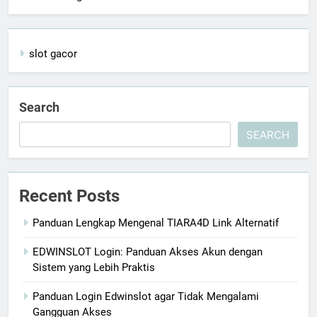
slot gacor
Search
SEARCH
Recent Posts
Panduan Lengkap Mengenal TIARA4D Link Alternatif
EDWINSLOT Login: Panduan Akses Akun dengan
Sistem yang Lebih Praktis
Panduan Login Edwinslot agar Tidak Mengalami
Gangguan Akses