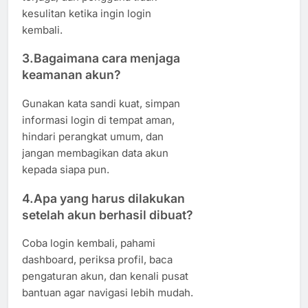
kesulitan ketika ingin login
kembali.
3.Bagaimana cara menjaga
keamanan akun?
Gunakan kata sandi kuat, simpan
informasi login di tempat aman,
hindari perangkat umum, dan
jangan membagikan data akun
kepada siapa pun.
4.Apa yang harus dilakukan
setelah akun berhasil dibuat?
Coba login kembali, pahami
dashboard, periksa profil, baca
pengaturan akun, dan kenali pusat
bantuan agar navigasi lebih mudah.