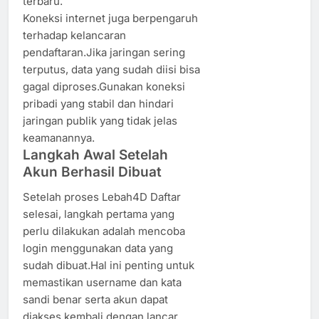
terbaru.
Koneksi internet juga berpengaruh
terhadap kelancaran
pendaftaran.Jika jaringan sering
terputus, data yang sudah diisi bisa
gagal diproses.Gunakan koneksi
pribadi yang stabil dan hindari
jaringan publik yang tidak jelas
keamanannya.
Langkah Awal Setelah
Akun Berhasil Dibuat
Setelah proses Lebah4D Daftar
selesai, langkah pertama yang
perlu dilakukan adalah mencoba
login menggunakan data yang
sudah dibuat.Hal ini penting untuk
memastikan username dan kata
sandi benar serta akun dapat
diakses kembali dengan lancar.