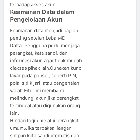
terhadap akses akun.
Keamanan Data dalam
Pengelolaan Akun
Keamanan data menjadi bagian
penting setelah Lebah4D
Daftar.Pengguna perlu menjaga
perangkat, kata sandi, dan
informasi akun agar tidak mudah
diakses pihak lain.Gunakan kunci
layar pada ponsel, seperti PIN,
pola, sidik jari, atau pengenalan
wajah.Fitur ini membantu
melindungi akun jika perangkat
tertinggal atau digunakan orang
lain.
Hindari login melalui perangkat
umum.Jika terpaksa, jangan
simpan kata sandi otomatis dan