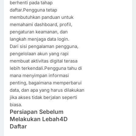
berhenti pada tahap
daftar.Pengguna tetap
membutuhkan panduan untuk
memahami dashboard, profil,
pengaturan keamanan, dan
langkah menjaga data login.
Dari sisi pengalaman pengguna,
pengelolaan akun yang rapi
membuat aktivitas digital terasa
lebih terkendali.Pengguna tahu di
mana menyimpan informasi
penting, bagaimana memperbarui
data, dan apa yang harus dilakukan
jika akses tidak berjalan seperti
biasa.
Persiapan Sebelum
Melakukan Lebah4D
Daftar