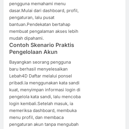
pengguna memahami menu
dasar.Mulai dari dashboard, profil,
pengaturan, lalu pusat
bantuan.Pendekatan bertahap
membuat pengalaman akses lebih
mudah dipahami.
Contoh Skenario Praktis
Pengelolaan Akun
Bayangkan seorang pengguna
baru berhasil menyelesaikan
Lebah4D Daftar melalui ponsel
pribadi.Ia menggunakan kata sandi
kuat, menyimpan informasi login di
pengelola kata sandi, lalu mencoba
login kembali.Setelah masuk, ia
memeriksa dashboard, membuka
menu profil, dan membaca
pengaturan akun tanpa mengubah