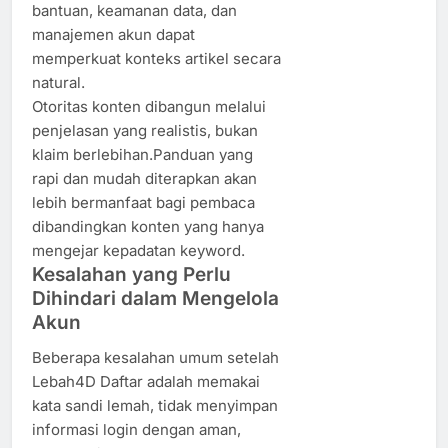
bantuan, keamanan data, dan
manajemen akun dapat
memperkuat konteks artikel secara
natural.
Otoritas konten dibangun melalui
penjelasan yang realistis, bukan
klaim berlebihan.Panduan yang
rapi dan mudah diterapkan akan
lebih bermanfaat bagi pembaca
dibandingkan konten yang hanya
mengejar kepadatan keyword.
Kesalahan yang Perlu
Dihindari dalam Mengelola
Akun
Beberapa kesalahan umum setelah
Lebah4D Daftar adalah memakai
kata sandi lemah, tidak menyimpan
informasi login dengan aman,