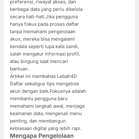
preferensi, riwayat akses, dan
berbagai data yang perlu dikelola
secara hati-hati.Jika pengguna
hanya fokus pada proses daftar
tanpa memahami pengelolaan
akun, mereka bisa mengalami
kendala seperti lupa kata sandi,
salah mengatur informasi profil,
atau bingung saat mencari
bantuan.
Artikel ini membahas Lebah4D
Daftar sekaligus tips mengelola
akun dengan baik.Fokusnya adalah
membantu pengguna baru
memahami langkah awal, menjaga
keamanan data, mengenali menu
penting, dan membangun
kebiasaan digital yang lebih rapi.
Mengapa Pengelolaan