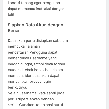
kondisi tenang agar pengguna
dapat membaca instruksi dengan
teliti.
Siapkan Data Akun dengan
Benar
Data akun perlu disiapkan sebelum
membuka halaman
pendaftaran.Pengguna dapat
menentukan username yang
mudah diingat, tetapi tidak terlalu
mudah ditebak.Kesalahan dalam
membuat identitas akun dapat
menyulitkan proses login
berikutnya.
Selain username, kata sandi juga
perlu dipersiapkan dengan
serius.Gunakan kombinasi huruf