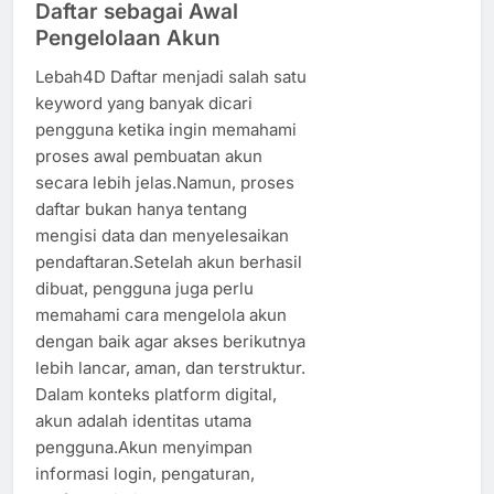
Daftar sebagai Awal
Pengelolaan Akun
Lebah4D Daftar menjadi salah satu
keyword yang banyak dicari
pengguna ketika ingin memahami
proses awal pembuatan akun
secara lebih jelas.Namun, proses
daftar bukan hanya tentang
mengisi data dan menyelesaikan
pendaftaran.Setelah akun berhasil
dibuat, pengguna juga perlu
memahami cara mengelola akun
dengan baik agar akses berikutnya
lebih lancar, aman, dan terstruktur.
Dalam konteks platform digital,
akun adalah identitas utama
pengguna.Akun menyimpan
informasi login, pengaturan,