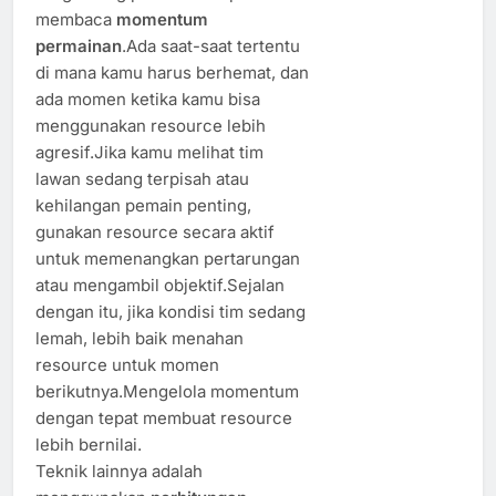
membaca
momentum
permainan
.Ada saat-saat tertentu
di mana kamu harus berhemat, dan
ada momen ketika kamu bisa
menggunakan resource lebih
agresif.Jika kamu melihat tim
lawan sedang terpisah atau
kehilangan pemain penting,
gunakan resource secara aktif
untuk memenangkan pertarungan
atau mengambil objektif.Sejalan
dengan itu, jika kondisi tim sedang
lemah, lebih baik menahan
resource untuk momen
berikutnya.Mengelola momentum
dengan tepat membuat resource
lebih bernilai.
Teknik lainnya adalah