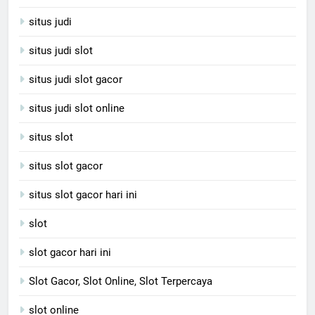
situs judi
situs judi slot
situs judi slot gacor
situs judi slot online
situs slot
situs slot gacor
situs slot gacor hari ini
slot
slot gacor hari ini
Slot Gacor, Slot Online, Slot Terpercaya
slot online