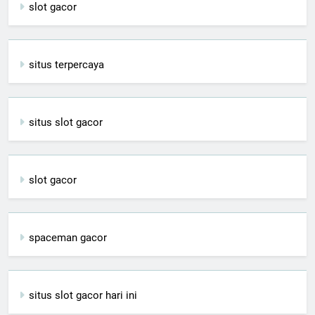
slot gacor
situs terpercaya
situs slot gacor
slot gacor
spaceman gacor
situs slot gacor hari ini