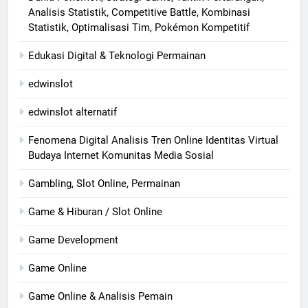
Analisis Statistik, Competitive Battle, Kombinasi
Statistik, Optimalisasi Tim, Pokémon Kompetitif
Edukasi Digital & Teknologi Permainan
edwinslot
edwinslot alternatif
Fenomena Digital Analisis Tren Online Identitas Virtual
Budaya Internet Komunitas Media Sosial
Gambling, Slot Online, Permainan
Game & Hiburan / Slot Online
Game Development
Game Online
Game Online & Analisis Pemain