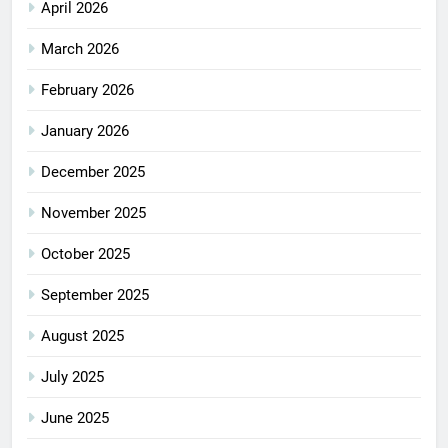
April 2026
March 2026
February 2026
January 2026
December 2025
November 2025
October 2025
September 2025
August 2025
July 2025
June 2025