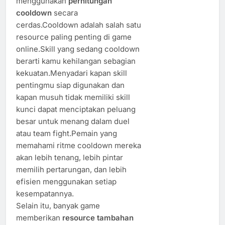
menggunakan
perhitungan
cooldown
secara
cerdas.Cooldown adalah salah satu
resource paling penting di game
online.Skill yang sedang cooldown
berarti kamu kehilangan sebagian
kekuatan.Menyadari kapan skill
pentingmu siap digunakan dan
kapan musuh tidak memiliki skill
kunci dapat menciptakan peluang
besar untuk menang dalam duel
atau team fight.Pemain yang
memahami ritme cooldown mereka
akan lebih tenang, lebih pintar
memilih pertarungan, dan lebih
efisien menggunakan setiap
kesempatannya.
Selain itu, banyak game
memberikan
resource tambahan