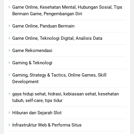
Game Online, Kesehatan Mental, Hubungan Sosial, Tips
Bermain Game, Pengembangan Diri
Game Online, Panduan Bermain
Game Online, Teknologi Digital, Analisis Data
Game Rekomendasi
Gaming & Teknologi
Gaming, Strategy & Tactics, Online Games, Skill
Development
gaya hidup sehat, hidrasi, kebiasaan sehat, kesehatan
tubuh, self-care, tips tidur
Hiburan dan Sejarah Slot
Infrastruktur Web & Performa Situs