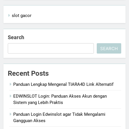
slot gacor
Search
SEARCH
Recent Posts
Panduan Lengkap Mengenal TIARA4D Link Alternatif
EDWINSLOT Login: Panduan Akses Akun dengan
Sistem yang Lebih Praktis
Panduan Login Edwinslot agar Tidak Mengalami
Gangguan Akses