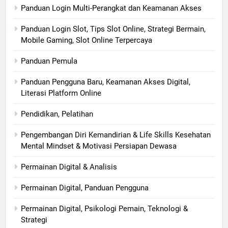
Panduan Login Multi-Perangkat dan Keamanan Akses
Panduan Login Slot, Tips Slot Online, Strategi Bermain,
Mobile Gaming, Slot Online Terpercaya
Panduan Pemula
Panduan Pengguna Baru, Keamanan Akses Digital,
Literasi Platform Online
Pendidikan, Pelatihan
Pengembangan Diri Kemandirian & Life Skills Kesehatan
Mental Mindset & Motivasi Persiapan Dewasa
Permainan Digital & Analisis
Permainan Digital, Panduan Pengguna
Permainan Digital, Psikologi Pemain, Teknologi &
Strategi