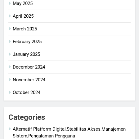
May 2025
April 2025
March 2025
February 2025
January 2025
December 2024
November 2024
October 2024
Categories
Alternatif Platform Digital,Stabilitas Akses,Manajemen
Sistem,Pengalaman Pengguna