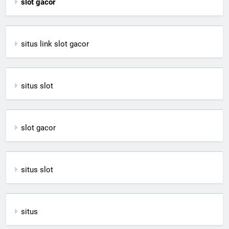
slot gacor
situs link slot gacor
situs slot
slot gacor
situs slot
situs