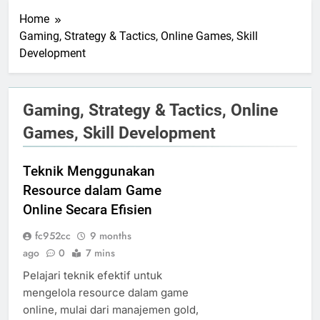
Home
Gaming, Strategy & Tactics, Online Games, Skill
Development
Gaming, Strategy & Tactics, Online
Games, Skill Development
Teknik Menggunakan
Resource dalam Game
Online Secara Efisien
fc952cc
9 months
ago
0
7 mins
Pelajari teknik efektif untuk
mengelola resource dalam game
online, mulai dari manajemen gold,