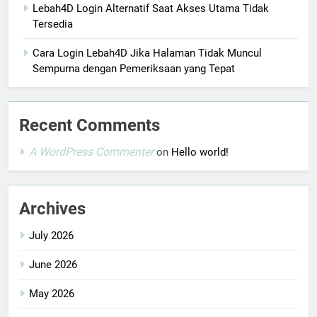
Lebah4D Login Alternatif Saat Akses Utama Tidak
Tersedia
Cara Login Lebah4D Jika Halaman Tidak Muncul
Sempurna dengan Pemeriksaan yang Tepat
Recent Comments
A WordPress Commenter
on
Hello world!
Archives
July 2026
June 2026
May 2026