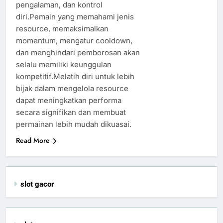
pengalaman, dan kontrol
diri.Pemain yang memahami jenis
resource, memaksimalkan
momentum, mengatur cooldown,
dan menghindari pemborosan akan
selalu memiliki keunggulan
kompetitif.Melatih diri untuk lebih
bijak dalam mengelola resource
dapat meningkatkan performa
secara signifikan dan membuat
permainan lebih mudah dikuasai.
Read More
slot gacor