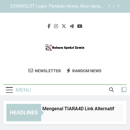
Skip
Panduan Login Edwinslot agar Tidak Mengalami
to
Gangguan Akses
content
Lebah4D Login Alternatif Saat Akses Utama
Tidak Tersedia
Panduan Lengkap Mengenal TIARA4D Link
Alternatif
EDWINSLOT Login: Panduan Akses Akun dengan
Sistem yang Lebih Praktis
Panduan Login Edwinslot agar Tidak Mengalami
Gangguan Akses
Ankara Epoksi
Dapatkan Lantai Epoksi Berkualitas Tinggi
Lebah4D Login Alternatif Saat Akses Utama
NEWSLETTER
RANDOM NEWS
Zemin
Tidak Tersedia
Dari Ankara Epoksi Zemin. Untuk Lantai
Yang Tahan Lama Dan Elegan.
MENU
nduan Lengkap Mengenal TIARA4D Link Alternatif
EDWI
HEADLINES
Weeks Ago
1 Mon