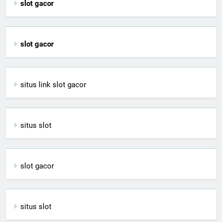
slot gacor
slot gacor
situs link slot gacor
situs slot
slot gacor
situs slot