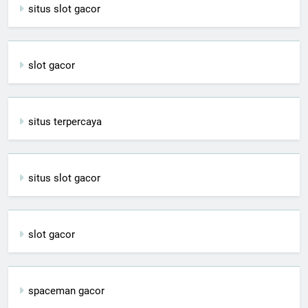
situs slot gacor
slot gacor
situs terpercaya
situs slot gacor
slot gacor
spaceman gacor