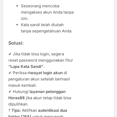
Seseorang mencoba
mengakses akun Anda tanpa
izin.
Kata sandi telah diubah
tanpa sepengetahuan Anda.
Solusi:
✔ Jika tidak bisa login, segera
reset password menggunakan fitur
“Lupa Kata Sandi”
.
✔ Periksa
riwayat login akun
di
pengaturan akun setelah berhasil
masuk kembali.
✔ Hubungi
layanan pelanggan
Horas88
jika akun tetap tidak bisa
dipulihkan.
?
Tips:
Aktifkan
autentikasi dua
faktor (2FA)
untuk mencegah