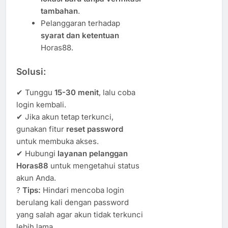
tambahan
.
Pelanggaran terhadap
syarat dan ketentuan
Horas88.
Solusi:
✔ Tunggu
15-30 menit
, lalu coba
login kembali.
✔ Jika akun tetap terkunci,
gunakan fitur
reset password
untuk membuka akses.
✔ Hubungi
layanan pelanggan
Horas88
untuk mengetahui status
akun Anda.
?
Tips:
Hindari mencoba login
berulang kali dengan password
yang salah agar akun tidak terkunci
lebih lama.