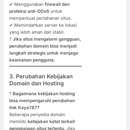
✔ Menggunakan
firewall dan
proteksi anti-DDoS
untuk
memperkuat pertahanan situs.
✔ Memindahkan server ke lokasi
yang lebih aman dan stabil.
?
Jika situs mengalami gangguan,
perubahan domain bisa menjadi
langkah strategis untuk menjaga
keamanan pengguna.
3. Perubahan Kebijakan
Domain dan Hosting
?
Bagaimana kebijakan hosting
bisa mempengaruhi perubahan
link Kaya787?
Beberapa penyedia domain
memiliki
kebijakan ketat terkait
penggunaan situs tertentu
. Jika