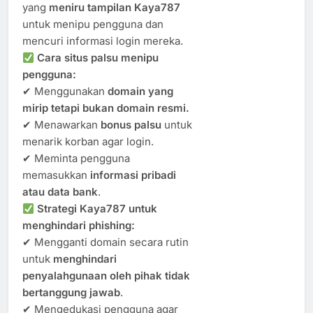
yang
meniru tampilan Kaya787
untuk menipu pengguna dan
mencuri informasi login mereka.
Cara situs palsu menipu
pengguna:
✔ Menggunakan
domain yang
mirip tetapi bukan domain resmi.
✔ Menawarkan
bonus palsu
untuk
menarik korban agar login.
✔ Meminta pengguna
memasukkan
informasi pribadi
atau data bank
.
Strategi Kaya787 untuk
menghindari phishing:
✔ Mengganti domain secara rutin
untuk
menghindari
penyalahgunaan oleh pihak tidak
bertanggung jawab
.
✔ Mengedukasi pengguna agar