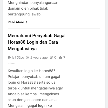
Menghindari penyalahgunaan
domain oleh pihak tidak
bertanggung jawab.
Read More
Memahami Penyebab Gagal
Horas88 Login dan Cara
Mengatasinya
fc952cc
2 years ago
0
7
mins
Kesulitan login ke Horas88?
Pelajari penyebab umum gagal
login di Horas88 serta solusi
terbaik untuk mengatasinya agar
Anda bisa kembali mengakses
akun dengan lancar dan aman.
Mengalami
gagal login ke