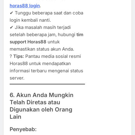
horas88 login
.
✔ Tunggu beberapa saat dan coba
login kembali nanti.
✔ Jika masalah masih terjadi
setelah beberapa jam, hubungi
tim
support Horas88
untuk
memastikan status akun Anda.
?
Tips:
Pantau media sosial resmi
Horas88 untuk mendapatkan
informasi terbaru mengenai status
server.
6. Akun Anda Mungkin
Telah Diretas atau
Digunakan oleh Orang
Lain
Penyebab: