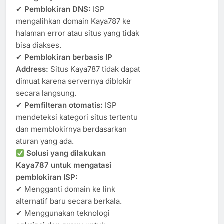
✔
Pemblokiran DNS:
ISP
mengalihkan domain Kaya787 ke
halaman error atau situs yang tidak
bisa diakses.
✔
Pemblokiran berbasis IP
Address:
Situs Kaya787 tidak dapat
dimuat karena servernya diblokir
secara langsung.
✔
Pemfilteran otomatis:
ISP
mendeteksi kategori situs tertentu
dan memblokirnya berdasarkan
aturan yang ada.
Solusi yang dilakukan
Kaya787 untuk mengatasi
pemblokiran ISP:
✔ Mengganti domain ke link
alternatif baru secara berkala.
✔ Menggunakan teknologi