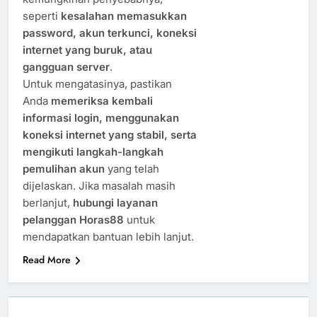
seperti
kesalahan memasukkan
password, akun terkunci, koneksi
internet yang buruk, atau
gangguan server
.
Untuk mengatasinya, pastikan
Anda
memeriksa kembali
informasi login, menggunakan
koneksi internet yang stabil, serta
mengikuti langkah-langkah
pemulihan akun
yang telah
dijelaskan. Jika masalah masih
berlanjut,
hubungi layanan
pelanggan Horas88
untuk
mendapatkan bantuan lebih lanjut.
Read More