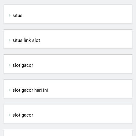
situs
situs link slot
slot gacor
slot gacor hari ini
slot gacor