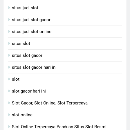
situs judi slot
situs judi slot gacor
situs judi slot online
situs slot
situs slot gacor
situs slot gacor hari ini
slot
slot gacor hari ini
Slot Gacor, Slot Online, Slot Terpercaya
slot online
Slot Online Terpercaya Panduan Situs Slot Resmi