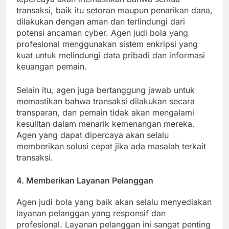
transaksi, baik itu setoran maupun penarikan dana,
dilakukan dengan aman dan terlindungi dari
potensi ancaman cyber. Agen judi bola yang
profesional menggunakan sistem enkripsi yang
kuat untuk melindungi data pribadi dan informasi
keuangan pemain.
Selain itu, agen juga bertanggung jawab untuk
memastikan bahwa transaksi dilakukan secara
transparan, dan pemain tidak akan mengalami
kesulitan dalam menarik kemenangan mereka.
Agen yang dapat dipercaya akan selalu
memberikan solusi cepat jika ada masalah terkait
transaksi.
4. Memberikan Layanan Pelanggan
Agen judi bola yang baik akan selalu menyediakan
layanan pelanggan yang responsif dan
profesional. Layanan pelanggan ini sangat penting