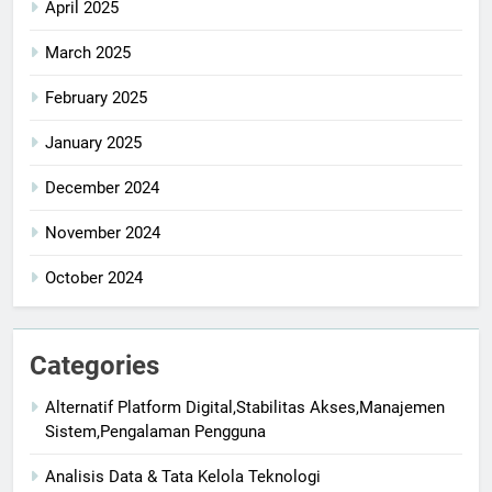
April 2025
March 2025
February 2025
January 2025
December 2024
November 2024
October 2024
Categories
Alternatif Platform Digital,Stabilitas Akses,Manajemen
Sistem,Pengalaman Pengguna
Analisis Data & Tata Kelola Teknologi