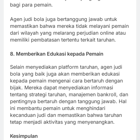
bagi para pemain.
Agen judi bola juga bertanggung jawab untuk
memastikan bahwa mereka tidak melayani pemain
dari wilayah yang melarang perjudian online atau
memiliki pembatasan tertentu terkait taruhan.
8. Memberikan Edukasi kepada Pemain
Selain menyediakan platform taruhan, agen judi
bola yang baik juga akan memberikan edukasi
kepada pemain mengenai cara bertaruh dengan
bijak. Mereka dapat menyediakan informasi
tentang strategi taruhan, manajemen bankroll, dan
pentingnya bertaruh dengan tanggung jawab. Hal
ini membantu pemain untuk menghindari
kecanduan judi dan memastikan bahwa taruhan
tetap menjadi aktivitas yang menyenangkan.
Kesimpulan