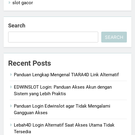
slot gacor
Search
SEARCH
Recent Posts
Panduan Lengkap Mengenal TIARA4D Link Alternatif
EDWINSLOT Login: Panduan Akses Akun dengan
Sistem yang Lebih Praktis
Panduan Login Edwinslot agar Tidak Mengalami
Gangguan Akses
Lebah4D Login Alternatif Saat Akses Utama Tidak
Tersedia