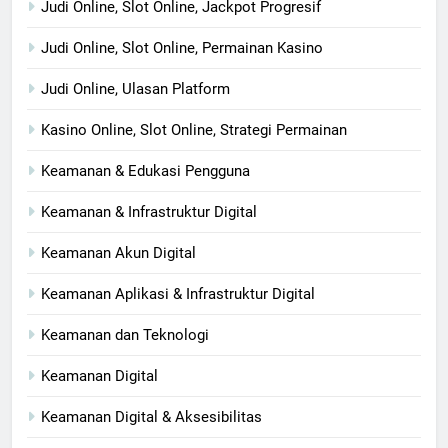
Judi Online, Slot Online, Jackpot Progresif
Judi Online, Slot Online, Permainan Kasino
Judi Online, Ulasan Platform
Kasino Online, Slot Online, Strategi Permainan
Keamanan & Edukasi Pengguna
Keamanan & Infrastruktur Digital
Keamanan Akun Digital
Keamanan Aplikasi & Infrastruktur Digital
Keamanan dan Teknologi
Keamanan Digital​
Keamanan Digital & Aksesibilitas