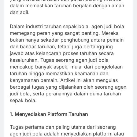
dalam memastikan taruhan berjalan dengan aman
dan adil.
Dalam industri taruhan sepak bola, agen judi bola
memegang peran yang sangat penting. Mereka
bukan hanya sekadar penghubung antara pemain
dan bandar taruhan, tetapi juga bertanggung
jawab atas kelancaran proses taruhan secara
keseluruhan. Tugas seorang agen judi bola
mencakup banyak aspek, mulai dari pengelolaan
taruhan hingga memastikan keamanan dan
kenyamanan pemain. Artikel ini akan mengulas
berbagai tugas yang dijalankan oleh seorang agen
judi bola, serta peranannya dalam dunia taruhan
sepak bola.
1. Menyediakan Platform Taruhan
Tugas pertama dan paling utama dari seorang
agen judi bola adalah menyediakan platform atau