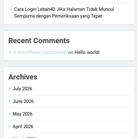
Cara Login Lebah4D Jika Halaman Tidak Muncul
Sempurna dengan Pemeriksaan yang Tepat
Recent Comments
A WordPress Commenter
on
Hello world!
Archives
July 2026
June 2026
May 2026
April 2026