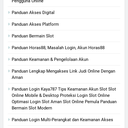
Pengguna Online
Panduan Akses Digital
Panduan Akses Platform
Panduan Bermain Slot
Panduan Horas88, Masalah Login, Akun Horas88
Panduan Keamanan & Pengelolaan Akun
Panduan Lengkap Mengakses Link Judi Online Dengan
Aman
Panduan Login Kaya787 Tips Keamanan Akun Slot Slot
Online Mobile & Desktop Proteksi Login Slot Online
Optimasi Login Slot Aman Slot Online Pemula Panduan
Bermain Slot Modern
Panduan Login Multi-Perangkat dan Keamanan Akses