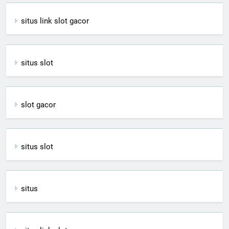
situs link slot gacor
situs slot
slot gacor
situs slot
situs