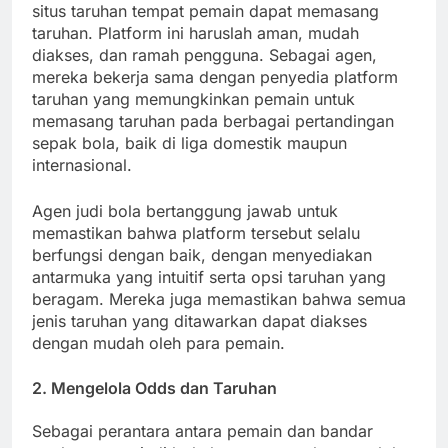
situs taruhan tempat pemain dapat memasang
taruhan. Platform ini haruslah aman, mudah
diakses, dan ramah pengguna. Sebagai agen,
mereka bekerja sama dengan penyedia platform
taruhan yang memungkinkan pemain untuk
memasang taruhan pada berbagai pertandingan
sepak bola, baik di liga domestik maupun
internasional.
Agen judi bola bertanggung jawab untuk
memastikan bahwa platform tersebut selalu
berfungsi dengan baik, dengan menyediakan
antarmuka yang intuitif serta opsi taruhan yang
beragam. Mereka juga memastikan bahwa semua
jenis taruhan yang ditawarkan dapat diakses
dengan mudah oleh para pemain.
2. Mengelola Odds dan Taruhan
Sebagai perantara antara pemain dan bandar