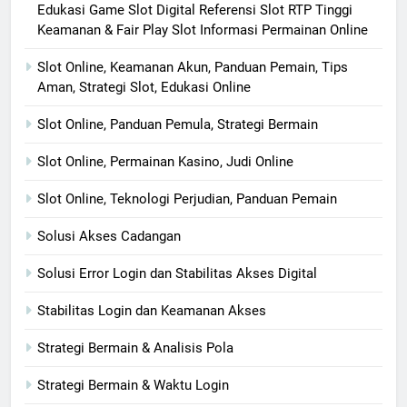
Edukasi Game Slot Digital Referensi Slot RTP Tinggi
Keamanan & Fair Play Slot Informasi Permainan Online
Slot Online, Keamanan Akun, Panduan Pemain, Tips
Aman, Strategi Slot, Edukasi Online
Slot Online, Panduan Pemula, Strategi Bermain
Slot Online, Permainan Kasino, Judi Online
Slot Online, Teknologi Perjudian, Panduan Pemain
Solusi Akses Cadangan
Solusi Error Login dan Stabilitas Akses Digital
Stabilitas Login dan Keamanan Akses
Strategi Bermain & Analisis Pola
Strategi Bermain & Waktu Login