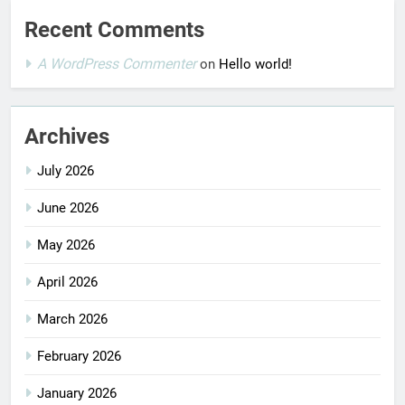
Recent Comments
A WordPress Commenter
on
Hello world!
Archives
July 2026
June 2026
May 2026
April 2026
March 2026
February 2026
January 2026