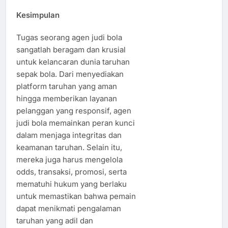
Kesimpulan
Tugas seorang agen judi bola
sangatlah beragam dan krusial
untuk kelancaran dunia taruhan
sepak bola. Dari menyediakan
platform taruhan yang aman
hingga memberikan layanan
pelanggan yang responsif, agen
judi bola memainkan peran kunci
dalam menjaga integritas dan
keamanan taruhan. Selain itu,
mereka juga harus mengelola
odds, transaksi, promosi, serta
mematuhi hukum yang berlaku
untuk memastikan bahwa pemain
dapat menikmati pengalaman
taruhan yang adil dan