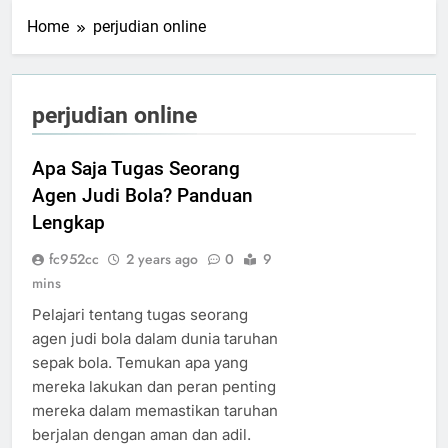
Home
perjudian online
perjudian online
Apa Saja Tugas Seorang
Agen Judi Bola? Panduan
Lengkap
fc952cc
2 years ago
0
9
mins
Pelajari tentang tugas seorang
agen judi bola dalam dunia taruhan
sepak bola. Temukan apa yang
mereka lakukan dan peran penting
mereka dalam memastikan taruhan
berjalan dengan aman dan adil.