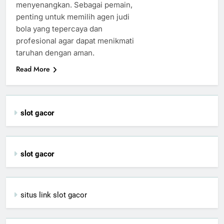
menyenangkan. Sebagai pemain,
penting untuk memilih agen judi
bola yang tepercaya dan
profesional agar dapat menikmati
taruhan dengan aman.
Read More
slot gacor
slot gacor
situs link slot gacor