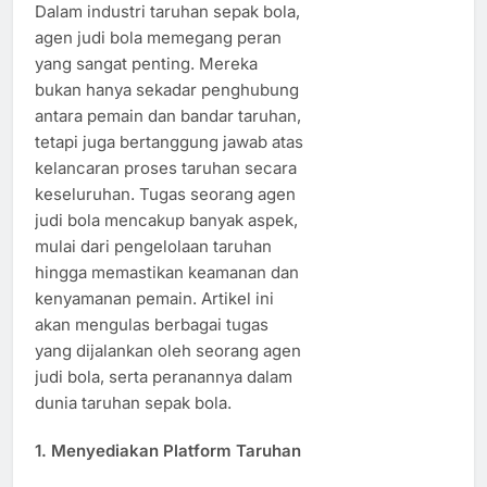
Dalam industri taruhan sepak bola,
agen judi bola memegang peran
yang sangat penting. Mereka
bukan hanya sekadar penghubung
antara pemain dan bandar taruhan,
tetapi juga bertanggung jawab atas
kelancaran proses taruhan secara
keseluruhan. Tugas seorang agen
judi bola mencakup banyak aspek,
mulai dari pengelolaan taruhan
hingga memastikan keamanan dan
kenyamanan pemain. Artikel ini
akan mengulas berbagai tugas
yang dijalankan oleh seorang agen
judi bola, serta peranannya dalam
dunia taruhan sepak bola.
1. Menyediakan Platform Taruhan