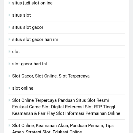
situs judi slot online
situs slot
situs slot gacor
situs slot gacor hari ini
slot
slot gacor hari ini
Slot Gacor, Slot Online, Slot Terpercaya
slot online
Slot Online Terpercaya Panduan Situs Slot Resmi
Edukasi Game Slot Digital Referensi Slot RTP Tinggi
Keamanan & Fair Play Slot Informasi Permainan Online
Slot Online, Keamanan Akun, Panduan Pemain, Tips
Aman, Strategi Slot, Edukasi Online