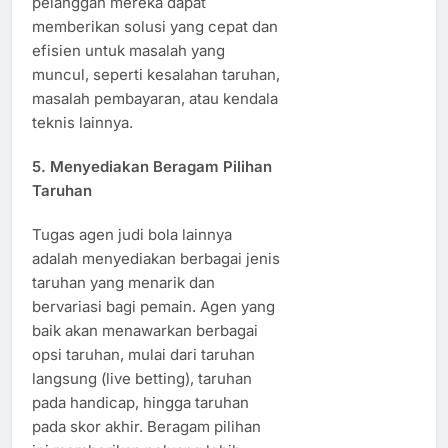
pelanggan mereka dapat
memberikan solusi yang cepat dan
efisien untuk masalah yang
muncul, seperti kesalahan taruhan,
masalah pembayaran, atau kendala
teknis lainnya.
5. Menyediakan Beragam Pilihan
Taruhan
Tugas agen judi bola lainnya
adalah menyediakan berbagai jenis
taruhan yang menarik dan
bervariasi bagi pemain. Agen yang
baik akan menawarkan berbagai
opsi taruhan, mulai dari taruhan
langsung (live betting), taruhan
pada handicap, hingga taruhan
pada skor akhir. Beragam pilihan