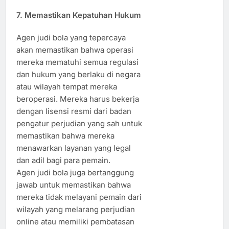
7. Memastikan Kepatuhan Hukum
Agen judi bola yang tepercaya
akan memastikan bahwa operasi
mereka mematuhi semua regulasi
dan hukum yang berlaku di negara
atau wilayah tempat mereka
beroperasi. Mereka harus bekerja
dengan lisensi resmi dari badan
pengatur perjudian yang sah untuk
memastikan bahwa mereka
menawarkan layanan yang legal
dan adil bagi para pemain.
Agen judi bola juga bertanggung
jawab untuk memastikan bahwa
mereka tidak melayani pemain dari
wilayah yang melarang perjudian
online atau memiliki pembatasan