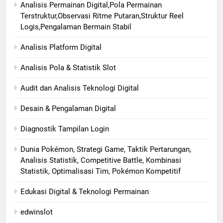
Analisis Permainan Digital,Pola Permainan
Terstruktur,Observasi Ritme Putaran,Struktur Reel
Logis,Pengalaman Bermain Stabil
Analisis Platform Digital
Analisis Pola & Statistik Slot
Audit dan Analisis Teknologi Digital
Desain & Pengalaman Digital
Diagnostik Tampilan Login
Dunia Pokémon, Strategi Game, Taktik Pertarungan,
Analisis Statistik, Competitive Battle, Kombinasi
Statistik, Optimalisasi Tim, Pokémon Kompetitif
Edukasi Digital & Teknologi Permainan
edwinslot