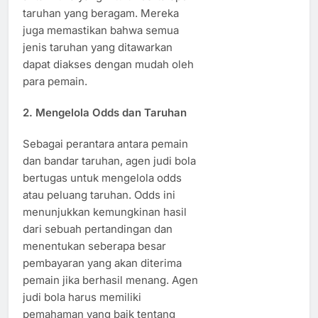
taruhan yang beragam. Mereka
juga memastikan bahwa semua
jenis taruhan yang ditawarkan
dapat diakses dengan mudah oleh
para pemain.
2. Mengelola Odds dan Taruhan
Sebagai perantara antara pemain
dan bandar taruhan, agen judi bola
bertugas untuk mengelola odds
atau peluang taruhan. Odds ini
menunjukkan kemungkinan hasil
dari sebuah pertandingan dan
menentukan seberapa besar
pembayaran yang akan diterima
pemain jika berhasil menang. Agen
judi bola harus memiliki
pemahaman yang baik tentang