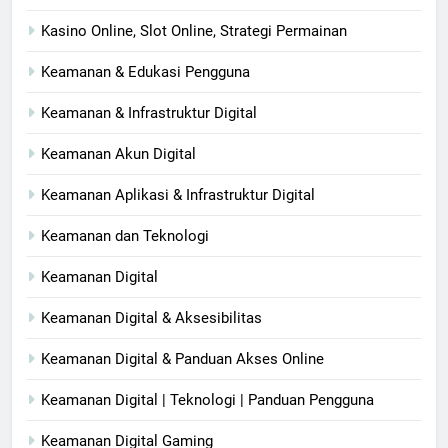
Kasino Online, Slot Online, Strategi Permainan
Keamanan & Edukasi Pengguna
Keamanan & Infrastruktur Digital
Keamanan Akun Digital
Keamanan Aplikasi & Infrastruktur Digital
Keamanan dan Teknologi
Keamanan Digital​
Keamanan Digital & Aksesibilitas
Keamanan Digital & Panduan Akses Online
Keamanan Digital | Teknologi | Panduan Pengguna
Keamanan Digital Gaming