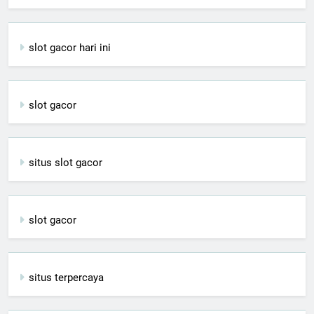
slot gacor hari ini
slot gacor
situs slot gacor
slot gacor
situs terpercaya