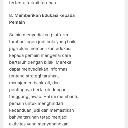
tertentu terkait taruhan.
8. Memberikan Edukasi kepada
Pemain
Selain menyediakan platform
taruhan, agen judi bola yang baik
juga akan memberikan edukasi
kepada pemain mengenai cara
bertaruh dengan bijak. Mereka
dapat menyediakan informasi
tentang strategi taruhan,
manajemen bankroll, dan
pentingnya bertaruh dengan
tanggung jawab. Hal ini membantu
pemain untuk menghindari
kecanduan judi dan memastikan
bahwa taruhan tetap menjadi
aktivitas yang menyenangkan.