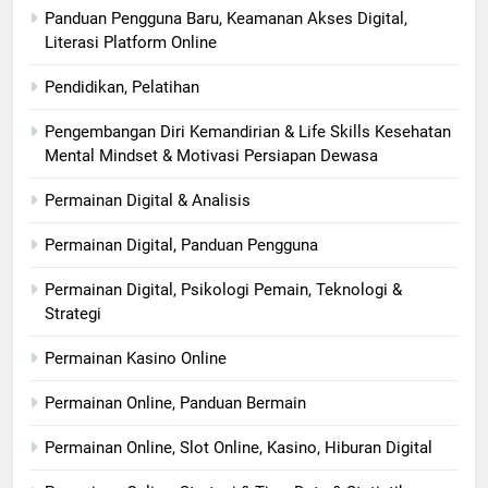
Panduan Pengguna Baru, Keamanan Akses Digital,
Literasi Platform Online
Pendidikan, Pelatihan
Pengembangan Diri Kemandirian & Life Skills Kesehatan
Mental Mindset & Motivasi Persiapan Dewasa
Permainan Digital & Analisis
Permainan Digital, Panduan Pengguna
Permainan Digital, Psikologi Pemain, Teknologi &
Strategi
Permainan Kasino Online
Permainan Online, Panduan Bermain
Permainan Online, Slot Online, Kasino, Hiburan Digital