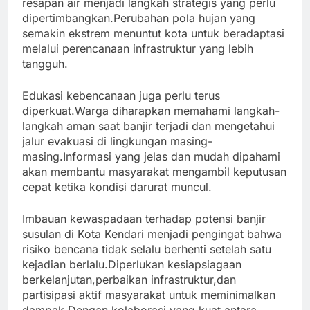
resapan air menjadi langkah strategis yang perlu
dipertimbangkan.Perubahan pola hujan yang
semakin ekstrem menuntut kota untuk beradaptasi
melalui perencanaan infrastruktur yang lebih
tangguh.
Edukasi kebencanaan juga perlu terus
diperkuat.Warga diharapkan memahami langkah-
langkah aman saat banjir terjadi dan mengetahui
jalur evakuasi di lingkungan masing-
masing.Informasi yang jelas dan mudah dipahami
akan membantu masyarakat mengambil keputusan
cepat ketika kondisi darurat muncul.
Imbauan kewaspadaan terhadap potensi banjir
susulan di Kota Kendari menjadi pengingat bahwa
risiko bencana tidak selalu berhenti setelah satu
kejadian berlalu.Diperlukan kesiapsiagaan
berkelanjutan,perbaikan infrastruktur,dan
partisipasi aktif masyarakat untuk meminimalkan