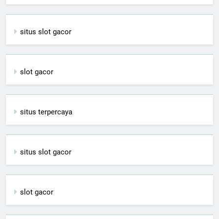
situs slot gacor
slot gacor
situs terpercaya
situs slot gacor
slot gacor