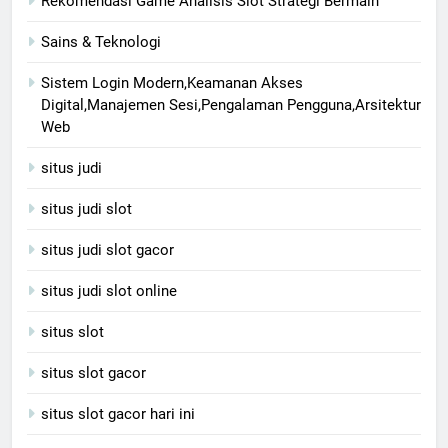
Rekomendasi Game Analisis Slot Strategi Bermain
Sains & Teknologi
Sistem Login Modern,Keamanan Akses
Digital,Manajemen Sesi,Pengalaman Pengguna,Arsitektur
Web
situs judi
situs judi slot
situs judi slot gacor
situs judi slot online
situs slot
situs slot gacor
situs slot gacor hari ini