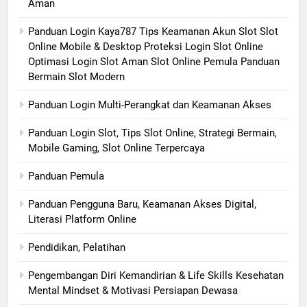
Aman
Panduan Login Kaya787 Tips Keamanan Akun Slot Slot
Online Mobile & Desktop Proteksi Login Slot Online
Optimasi Login Slot Aman Slot Online Pemula Panduan
Bermain Slot Modern
Panduan Login Multi-Perangkat dan Keamanan Akses
Panduan Login Slot, Tips Slot Online, Strategi Bermain,
Mobile Gaming, Slot Online Terpercaya
Panduan Pemula
Panduan Pengguna Baru, Keamanan Akses Digital,
Literasi Platform Online
Pendidikan, Pelatihan
Pengembangan Diri Kemandirian & Life Skills Kesehatan
Mental Mindset & Motivasi Persiapan Dewasa