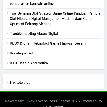
pengalaman bermain online
Tips Bermain Slot Strategi Game Online Panduan Pemula
Slot Hiburan Digital Manajemen Modal dalam Game
Optimasi Peluang Menang
Troubleshooting Akses Digital
UI/UX Digital | Teknologi Game | Inovasi Desain
Uncategorized
UX & Desain Antarmuka
link toto slot
Newsmatic - News WordPress Theme 2026. Powered By
.
BlazeThemes