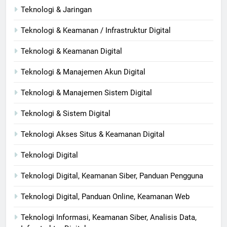
Teknologi & Jaringan
Teknologi & Keamanan / Infrastruktur Digital
Teknologi & Keamanan Digital
Teknologi & Manajemen Akun Digital
Teknologi & Manajemen Sistem Digital
Teknologi & Sistem Digital
Teknologi Akses Situs & Keamanan Digital
Teknologi Digital
Teknologi Digital, Keamanan Siber, Panduan Pengguna
Teknologi Digital, Panduan Online, Keamanan Web
Teknologi Informasi, Keamanan Siber, Analisis Data,