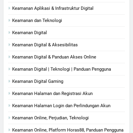
Keamanan Aplikasi & Infrastruktur Digital
Keamanan dan Teknologi
Keamanan Digital​
Keamanan Digital & Aksesibilitas
Keamanan Digital & Panduan Akses Online
Keamanan Digital | Teknologi | Panduan Pengguna
Keamanan Digital Gaming
Keamanan Halaman dan Registrasi Akun
Keamanan Halaman Login dan Perlindungan Akun
Keamanan Online, Perjudian, Teknologi
Keamanan Online, Platform Horas88, Panduan Pengguna