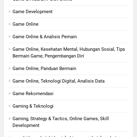
Game Development
Game Online
Game Online & Analisis Pemain
Game Online, Kesehatan Mental, Hubungan Sosial, Tips
Bermain Game, Pengembangan Diri
Game Online, Panduan Bermain
Game Online, Teknologi Digital, Analisis Data
Game Rekomendasi
Gaming & Teknologi
Gaming, Strategy & Tactics, Online Games, Skill
Development