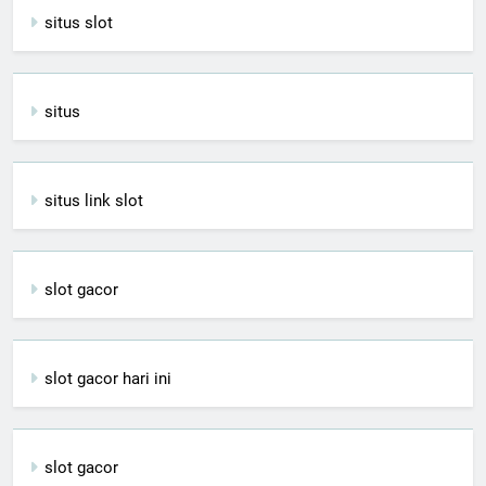
situs slot
situs
situs link slot
slot gacor
slot gacor hari ini
slot gacor