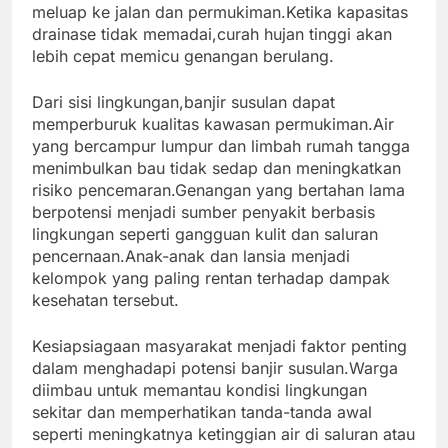
meluap ke jalan dan permukiman.Ketika kapasitas
drainase tidak memadai,curah hujan tinggi akan
lebih cepat memicu genangan berulang.
Dari sisi lingkungan,banjir susulan dapat
memperburuk kualitas kawasan permukiman.Air
yang bercampur lumpur dan limbah rumah tangga
menimbulkan bau tidak sedap dan meningkatkan
risiko pencemaran.Genangan yang bertahan lama
berpotensi menjadi sumber penyakit berbasis
lingkungan seperti gangguan kulit dan saluran
pencernaan.Anak-anak dan lansia menjadi
kelompok yang paling rentan terhadap dampak
kesehatan tersebut.
Kesiapsiagaan masyarakat menjadi faktor penting
dalam menghadapi potensi banjir susulan.Warga
diimbau untuk memantau kondisi lingkungan
sekitar dan memperhatikan tanda-tanda awal
seperti meningkatnya ketinggian air di saluran atau