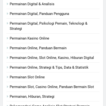
Permainan Digital & Analisis
Permainan Digital, Panduan Pengguna
Permainan Digital, Psikologi Pemain, Teknologi &
Strategi
Permainan Kasino Online
Permainan Online, Panduan Bermain
Permainan Online, Slot Online, Kasino, Hiburan Digital
Permainan Online, Strategi & Tips, Data & Statistik
Permainan Slot Online
Permainan Slot, Casino Online, Panduan Bermain Slot
Permainan, Hiburan, Strategi