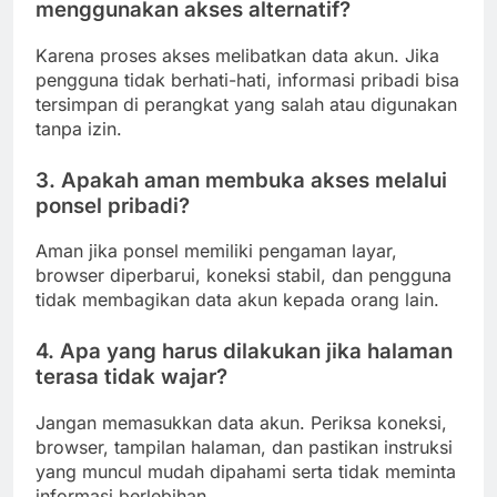
menggunakan akses alternatif?
Karena proses akses melibatkan data akun. Jika
pengguna tidak berhati-hati, informasi pribadi bisa
tersimpan di perangkat yang salah atau digunakan
tanpa izin.
3. Apakah aman membuka akses melalui
ponsel pribadi?
Aman jika ponsel memiliki pengaman layar,
browser diperbarui, koneksi stabil, dan pengguna
tidak membagikan data akun kepada orang lain.
4. Apa yang harus dilakukan jika halaman
terasa tidak wajar?
Jangan memasukkan data akun. Periksa koneksi,
browser, tampilan halaman, dan pastikan instruksi
yang muncul mudah dipahami serta tidak meminta
informasi berlebihan.