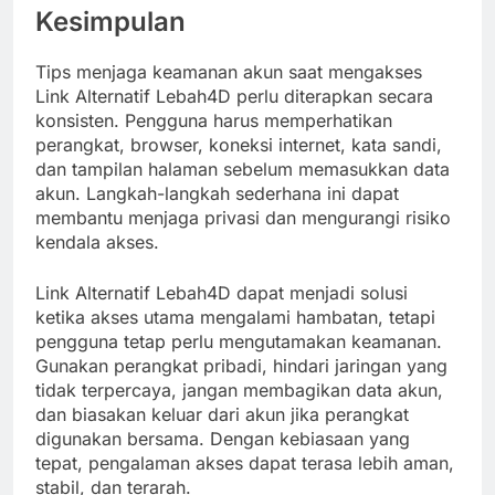
Kesimpulan
Tips menjaga keamanan akun saat mengakses
Link Alternatif Lebah4D perlu diterapkan secara
konsisten. Pengguna harus memperhatikan
perangkat, browser, koneksi internet, kata sandi,
dan tampilan halaman sebelum memasukkan data
akun. Langkah-langkah sederhana ini dapat
membantu menjaga privasi dan mengurangi risiko
kendala akses.
Link Alternatif Lebah4D dapat menjadi solusi
ketika akses utama mengalami hambatan, tetapi
pengguna tetap perlu mengutamakan keamanan.
Gunakan perangkat pribadi, hindari jaringan yang
tidak terpercaya, jangan membagikan data akun,
dan biasakan keluar dari akun jika perangkat
digunakan bersama. Dengan kebiasaan yang
tepat, pengalaman akses dapat terasa lebih aman,
stabil, dan terarah.