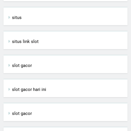
situs
situs link slot
slot gacor
slot gacor hari ini
slot gacor