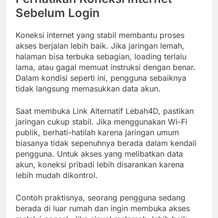
Sebelum Login
Koneksi internet yang stabil membantu proses
akses berjalan lebih baik. Jika jaringan lemah,
halaman bisa terbuka sebagian, loading terlalu
lama, atau gagal memuat instruksi dengan benar.
Dalam kondisi seperti ini, pengguna sebaiknya
tidak langsung memasukkan data akun.
Saat membuka Link Alternatif Lebah4D, pastikan
jaringan cukup stabil. Jika menggunakan Wi-Fi
publik, berhati-hatilah karena jaringan umum
biasanya tidak sepenuhnya berada dalam kendali
pengguna. Untuk akses yang melibatkan data
akun, koneksi pribadi lebih disarankan karena
lebih mudah dikontrol.
Contoh praktisnya, seorang pengguna sedang
berada di luar rumah dan ingin membuka akses