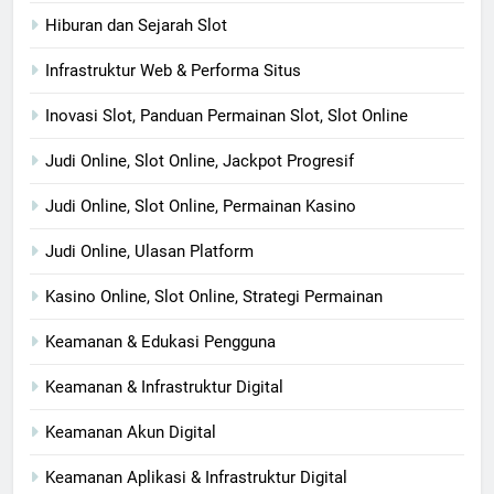
Hiburan dan Sejarah Slot
Infrastruktur Web & Performa Situs
Inovasi Slot, Panduan Permainan Slot, Slot Online
Judi Online, Slot Online, Jackpot Progresif
Judi Online, Slot Online, Permainan Kasino
Judi Online, Ulasan Platform
Kasino Online, Slot Online, Strategi Permainan
Keamanan & Edukasi Pengguna
Keamanan & Infrastruktur Digital
Keamanan Akun Digital
Keamanan Aplikasi & Infrastruktur Digital