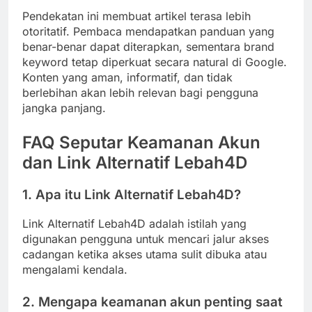
Pendekatan ini membuat artikel terasa lebih
otoritatif. Pembaca mendapatkan panduan yang
benar-benar dapat diterapkan, sementara brand
keyword tetap diperkuat secara natural di Google.
Konten yang aman, informatif, dan tidak
berlebihan akan lebih relevan bagi pengguna
jangka panjang.
FAQ Seputar Keamanan Akun
dan Link Alternatif Lebah4D
1. Apa itu Link Alternatif Lebah4D?
Link Alternatif Lebah4D adalah istilah yang
digunakan pengguna untuk mencari jalur akses
cadangan ketika akses utama sulit dibuka atau
mengalami kendala.
2. Mengapa keamanan akun penting saat