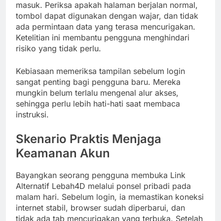
masuk. Periksa apakah halaman berjalan normal,
tombol dapat digunakan dengan wajar, dan tidak
ada permintaan data yang terasa mencurigakan.
Ketelitian ini membantu pengguna menghindari
risiko yang tidak perlu.
Kebiasaan memeriksa tampilan sebelum login
sangat penting bagi pengguna baru. Mereka
mungkin belum terlalu mengenal alur akses,
sehingga perlu lebih hati-hati saat membaca
instruksi.
Skenario Praktis Menjaga
Keamanan Akun
Bayangkan seorang pengguna membuka Link
Alternatif Lebah4D melalui ponsel pribadi pada
malam hari. Sebelum login, ia memastikan koneksi
internet stabil, browser sudah diperbarui, dan
tidak ada tab mencurigakan yang terbuka. Setelah