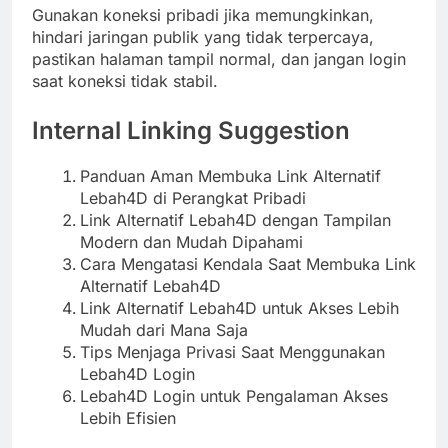
Gunakan koneksi pribadi jika memungkinkan,
hindari jaringan publik yang tidak terpercaya,
pastikan halaman tampil normal, dan jangan login
saat koneksi tidak stabil.
Internal Linking Suggestion
Panduan Aman Membuka Link Alternatif
Lebah4D di Perangkat Pribadi
Link Alternatif Lebah4D dengan Tampilan
Modern dan Mudah Dipahami
Cara Mengatasi Kendala Saat Membuka Link
Alternatif Lebah4D
Link Alternatif Lebah4D untuk Akses Lebih
Mudah dari Mana Saja
Tips Menjaga Privasi Saat Menggunakan
Lebah4D Login
Lebah4D Login untuk Pengalaman Akses
Lebih Efisien