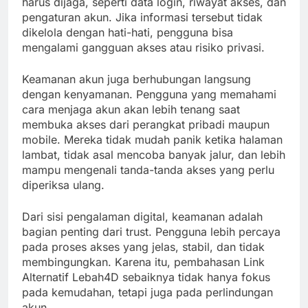
harus dijaga, seperti data login, riwayat akses, dan
pengaturan akun. Jika informasi tersebut tidak
dikelola dengan hati-hati, pengguna bisa
mengalami gangguan akses atau risiko privasi.
Keamanan akun juga berhubungan langsung
dengan kenyamanan. Pengguna yang memahami
cara menjaga akun akan lebih tenang saat
membuka akses dari perangkat pribadi maupun
mobile. Mereka tidak mudah panik ketika halaman
lambat, tidak asal mencoba banyak jalur, dan lebih
mampu mengenali tanda-tanda akses yang perlu
diperiksa ulang.
Dari sisi pengalaman digital, keamanan adalah
bagian penting dari trust. Pengguna lebih percaya
pada proses akses yang jelas, stabil, dan tidak
membingungkan. Karena itu, pembahasan Link
Alternatif Lebah4D sebaiknya tidak hanya fokus
pada kemudahan, tetapi juga pada perlindungan
akun.