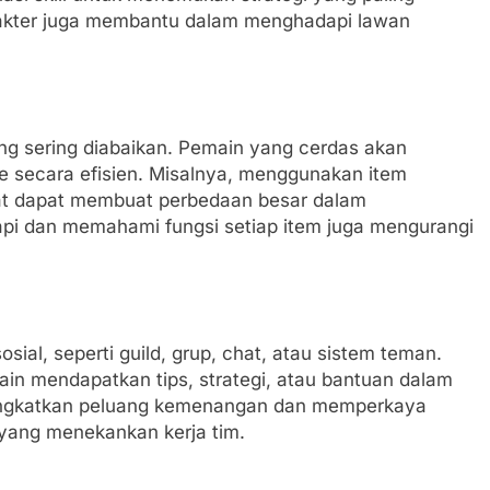
akter juga membantu dalam menghadapi lawan
ang sering diabaikan. Pemain yang cerdas akan
 secara efisien. Misalnya, menggunakan item
pat dapat membuat perbedaan besar dalam
pi dan memahami fungsi setiap item juga mengurangi
sial, seperti guild, grup, chat, atau sistem teman.
in mendapatkan tips, strategi, atau bantuan dalam
 meningkatkan peluang kemenangan dan memperkaya
yang menekankan kerja tim.