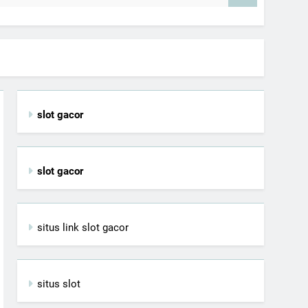
slot gacor
slot gacor
situs link slot gacor
situs slot