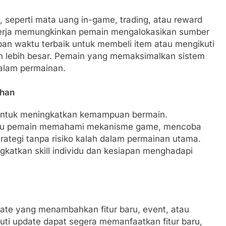
 seperti mata uang in-game, trading, atau reward
kerja memungkinkan pemain mengalokasikan sumber
pan waktu terbaik untuk membeli item atau mengikuti
n lebih besar. Pemain yang memaksimalkan sistem
alam permainan.
ihan
untuk meningkatkan kemampuan bermain.
antu pemain memahami mekanisme game, mencoba
trategi tanpa risiko kalah dalam permainan utama.
ngkatkan skill individu dan kesiapan menghadapi
te yang menambahkan fitur baru, event, atau
ti update dapat segera memanfaatkan fitur baru,