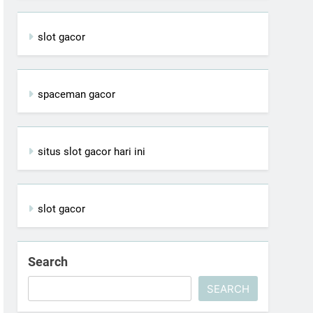
slot gacor
spaceman gacor
situs slot gacor hari ini
slot gacor
Search
SEARCH