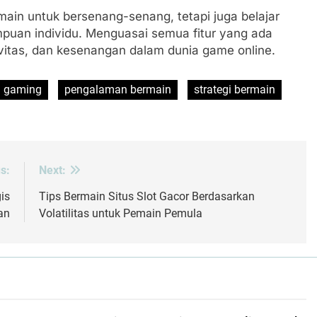
ain untuk bersenang-senang, tetapi juga belajar
puan individu. Menguasai semua fitur yang ada
tivitas, dan kesenangan dalam dunia game online.
 gaming
pengalaman bermain
strategi bermain
s:
Next:
is
Tips Bermain Situs Slot Gacor Berdasarkan
an
Volatilitas untuk Pemain Pemula