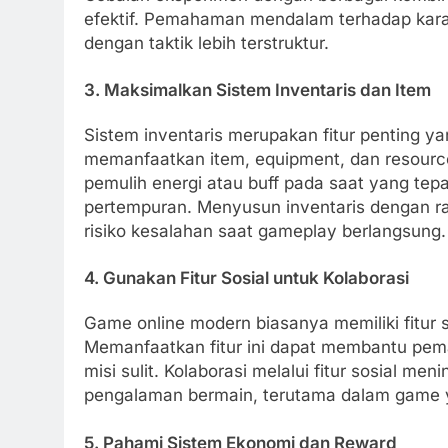
efektif. Pemahaman mendalam terhadap kar
dengan taktik lebih terstruktur.
3. Maksimalkan Sistem Inventaris dan Item
Sistem inventaris merupakan fitur penting y
memanfaatkan item, equipment, dan resource
pemulih energi atau buff pada saat yang te
pertempuran. Menyusun inventaris dengan ra
risiko kesalahan saat gameplay berlangsung.
4. Gunakan Fitur Sosial untuk Kolaborasi
Game online modern biasanya memiliki fitur so
Memanfaatkan fitur ini dapat membantu pema
misi sulit. Kolaborasi melalui fitur sosial
pengalaman bermain, terutama dalam game 
5. Pahami Sistem Ekonomi dan Reward