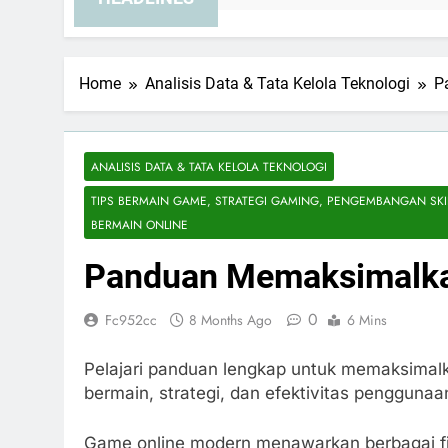
Home
Analisis Data & Tata Kelola Teknologi
P
ANALISIS DATA & TATA KELOLA TEKNOLOGI
TIPS BERMAIN GAME, STRATEGI GAMING, PENGEMBANGAN SKI
BERMAIN ONLINE
Panduan Memaksimalkan
0
Fc952cc
8 Months Ago
6 Mins
Pelajari panduan lengkap untuk memaksimalk
bermain, strategi, dan efektivitas penggunaan 
Game online modern menawarkan berbagai fitur