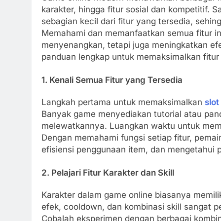
karakter, hingga fitur sosial dan kompetiti
sebagian kecil dari fitur yang tersedia, seh
Memahami dan memanfaatkan semua fitur in
menyenangkan, tetapi juga meningkatkan efek
panduan lengkap untuk memaksimalkan fitur 
1. Kenali Semua Fitur yang Tersedia
Langkah pertama untuk memaksimalkan
slo
Banyak game menyediakan tutorial atau pan
melewatkannya. Luangkan waktu untuk memba
Dengan memahami fungsi setiap fitur, pemai
efisiensi penggunaan item, dan mengetahui p
2. Pelajari Fitur Karakter dan Skill
Karakter dalam game online biasanya memili
efek, cooldown, dan kombinasi skill sangat 
Cobalah eksperimen dengan berbagai kombina