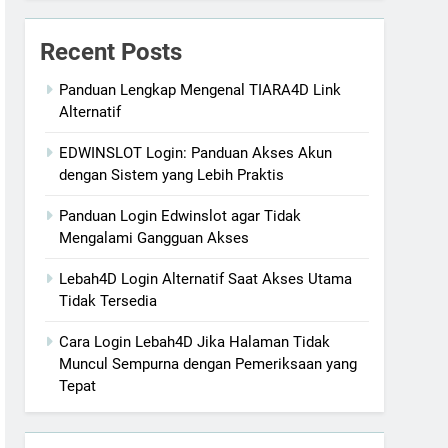
Recent Posts
Panduan Lengkap Mengenal TIARA4D Link
Alternatif
EDWINSLOT Login: Panduan Akses Akun
dengan Sistem yang Lebih Praktis
Panduan Login Edwinslot agar Tidak
Mengalami Gangguan Akses
Lebah4D Login Alternatif Saat Akses Utama
Tidak Tersedia
Cara Login Lebah4D Jika Halaman Tidak
Muncul Sempurna dengan Pemeriksaan yang
Tepat