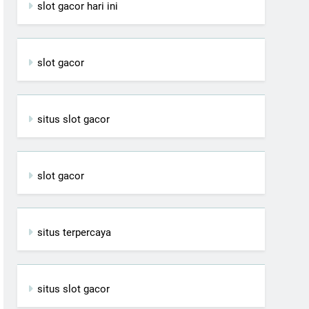
slot gacor hari ini
slot gacor
situs slot gacor
slot gacor
situs terpercaya
situs slot gacor