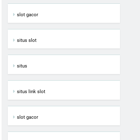
slot gacor
situs slot
situs
situs link slot
slot gacor