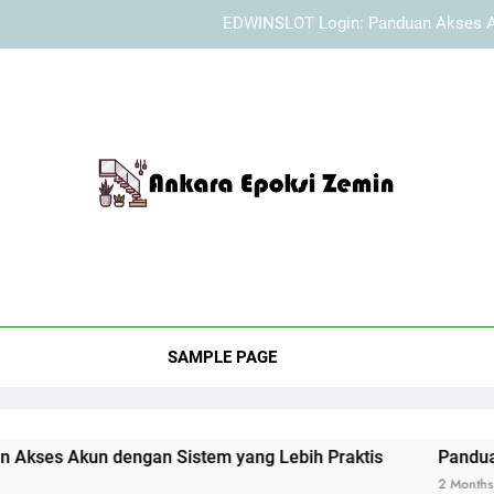
EDWINSLOT Login: Panduan Akses Ak
Panduan Login Edwinslot 
Lebah4D Login Alter
Panduan Leng
EDWINSLOT Login: Panduan Akses Ak
Panduan Login Edwinslot 
ara Epoksi Zemin
antai Epoksi Berkualitas Tinggi Dari Ankara Epoksi Zemin. U
Lebah4D Login Alter
SAMPLE PAGE
 dengan Sistem yang Lebih Praktis
Panduan Login Edw
2 Months Ago