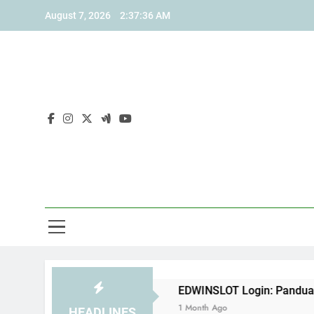
Skip
August 7, 2026
2:37:37 AM
to
content
Ank
Dapatkan L
Link Alternatif
EDWINSLOT Login: Panduan Akses Akun
1 Month Ago
HEADLINES