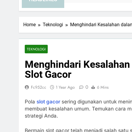
Home
Teknologi
Menghindari Kesalahan dala
TEKNOLOGI
Menghindari Kesalahan
Slot Gacor
0
Fc952cc
1 Year Ago
6 Mins
Pola
slot gacor
sering digunakan untuk meni
membuat kesalahan umum. Temukan cara men
strategi Anda.
Bermain slot gacor telah menjadi salah satu 