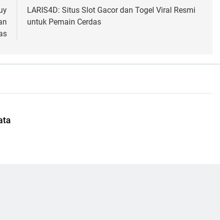
uy
LARIS4D: Situs Slot Gacor dan Togel Viral Resmi
an
untuk Pemain Cerdas
as
ata