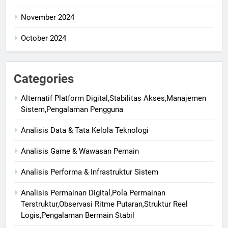
November 2024
October 2024
Categories
Alternatif Platform Digital,Stabilitas Akses,Manajemen
Sistem,Pengalaman Pengguna
Analisis Data & Tata Kelola Teknologi
Analisis Game & Wawasan Pemain
Analisis Performa & Infrastruktur Sistem
Analisis Permainan Digital,Pola Permainan
Terstruktur,Observasi Ritme Putaran,Struktur Reel
Logis,Pengalaman Bermain Stabil