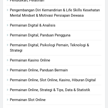
Pendidikan, Pelatihan
Pengembangan Diri Kemandirian & Life Skills Kesehatan
Mental Mindset & Motivasi Persiapan Dewasa
Permainan Digital & Analisis
Permainan Digital, Panduan Pengguna
Permainan Digital, Psikologi Pemain, Teknologi &
Strategi
Permainan Kasino Online
Permainan Online, Panduan Bermain
Permainan Online, Slot Online, Kasino, Hiburan Digital
Permainan Online, Strategi & Tips, Data & Statistik
Permainan Slot Online