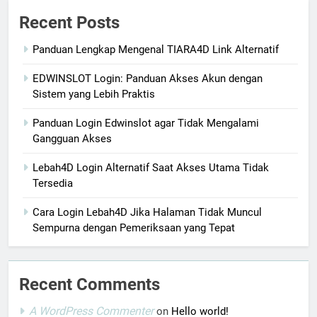
Recent Posts
Panduan Lengkap Mengenal TIARA4D Link Alternatif
EDWINSLOT Login: Panduan Akses Akun dengan
Sistem yang Lebih Praktis
Panduan Login Edwinslot agar Tidak Mengalami
Gangguan Akses
Lebah4D Login Alternatif Saat Akses Utama Tidak
Tersedia
Cara Login Lebah4D Jika Halaman Tidak Muncul
Sempurna dengan Pemeriksaan yang Tepat
Recent Comments
A WordPress Commenter
on
Hello world!