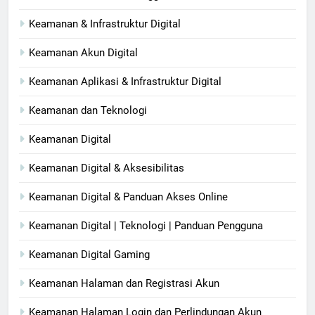
Keamanan & Infrastruktur Digital
Keamanan Akun Digital
Keamanan Aplikasi & Infrastruktur Digital
Keamanan dan Teknologi
Keamanan Digital​
Keamanan Digital & Aksesibilitas
Keamanan Digital & Panduan Akses Online
Keamanan Digital | Teknologi | Panduan Pengguna
Keamanan Digital Gaming
Keamanan Halaman dan Registrasi Akun
Keamanan Halaman Login dan Perlindungan Akun