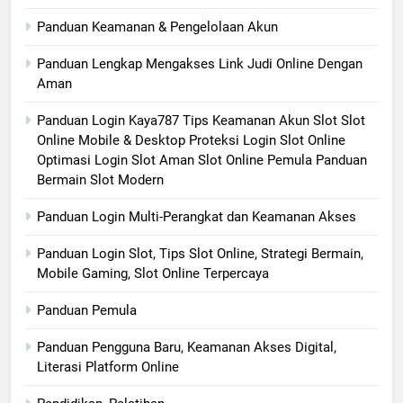
Panduan Keamanan & Pengelolaan Akun
Panduan Lengkap Mengakses Link Judi Online Dengan
Aman
Panduan Login Kaya787 Tips Keamanan Akun Slot Slot
Online Mobile & Desktop Proteksi Login Slot Online
Optimasi Login Slot Aman Slot Online Pemula Panduan
Bermain Slot Modern
Panduan Login Multi-Perangkat dan Keamanan Akses
Panduan Login Slot, Tips Slot Online, Strategi Bermain,
Mobile Gaming, Slot Online Terpercaya
Panduan Pemula
Panduan Pengguna Baru, Keamanan Akses Digital,
Literasi Platform Online