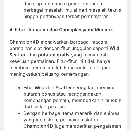
dan siap membantu pemain dengan
berbagai masalah, mulai dari masalah teknis
hingga pertanyaan terkait pembayaran.
4.
Fitur Unggulan dan Gameplay yang Menarik
Champion4D
menawarkan berbagai macam
permainan slot dengan fitur unggulan seperti
Wild
,
Scatter
, dan
putaran gratis
yang menambah
keseruan permainan. Fitur-fitur ini tidak hanya
membuat permainan lebih menarik, tetapi juga
meningkatkan peluang kemenangan.
Fitur
Wild
dan
Scatter
sering kali memicu
putaran bonus atau menggandakan
kemenangan pemain, memberikan nilai lebih
dari setiap putaran.
Dengan berbagai tema menarik dan animasi
yang memukau, permainan slot di
Champion4D
juga memberikan pengalaman