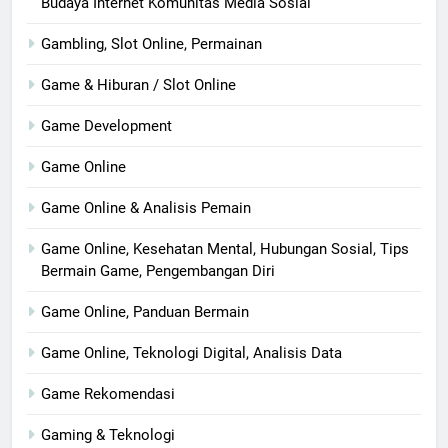
Budaya Internet Komunitas Media Sosial
Gambling, Slot Online, Permainan
Game & Hiburan / Slot Online
Game Development
Game Online
Game Online & Analisis Pemain
Game Online, Kesehatan Mental, Hubungan Sosial, Tips
Bermain Game, Pengembangan Diri
Game Online, Panduan Bermain
Game Online, Teknologi Digital, Analisis Data
Game Rekomendasi
Gaming & Teknologi