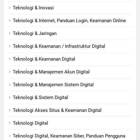
Teknologi & Inovasi
Teknologi & Internet, Panduan Login, Keamanan Online
Teknologi & Jaringan
Teknologi & Keamanan / Infrastruktur Digital
Teknologi & Keamanan Digital
Teknologi & Manajemen Akun Digital
Teknologi & Manajemen Sistem Digital
Teknologi & Sistem Digital
Teknologi Akses Situs & Keamanan Digital
Teknologi Digital
Teknologi Digital, Keamanan Siber, Panduan Pengguna