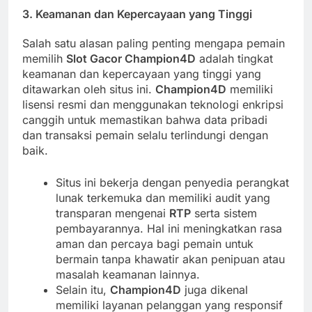
3.
Keamanan dan Kepercayaan yang Tinggi
Salah satu alasan paling penting mengapa pemain
memilih
Slot Gacor Champion4D
adalah tingkat
keamanan dan kepercayaan yang tinggi yang
ditawarkan oleh situs ini.
Champion4D
memiliki
lisensi resmi dan menggunakan teknologi enkripsi
canggih untuk memastikan bahwa data pribadi
dan transaksi pemain selalu terlindungi dengan
baik.
Situs ini bekerja dengan penyedia perangkat
lunak terkemuka dan memiliki audit yang
transparan mengenai
RTP
serta sistem
pembayarannya. Hal ini meningkatkan rasa
aman dan percaya bagi pemain untuk
bermain tanpa khawatir akan penipuan atau
masalah keamanan lainnya.
Selain itu,
Champion4D
juga dikenal
memiliki layanan pelanggan yang responsif