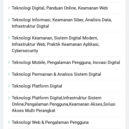
Teknologi Digital, Panduan Online, Keamanan Web
Teknologi Informasi, Keamanan Siber, Analisis Data,
Infrastruktur Digital
Teknologi Keamanan, Sistem Digital Modern,
Infrastruktur Web, Praktik Keamanan Aplikasi,
Cybersecurity
Teknologi Mobile, Pengalaman Pengguna, Inovasi Digital
Teknologi Permainan & Analisis Sistem Digital
Teknologi Platform Digital
Teknologi Platform Digital,Infrastruktur Sistem
Online,Pengalaman Pengguna,Keamanan Akses,Solusi
Akses Multi Perangkat
Teknologi Web & Pengalaman Pengguna