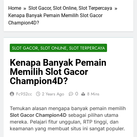
Home
Slot Gacor, Slot Online, Slot Terpercaya
Kenapa Banyak Pemain Memilih Slot Gacor
Champion4D?
SLOT GACOR, SLOT ONLINE, SLOT TERPERCAYA
Kenapa Banyak Pemain
Memilih Slot Gacor
Champion4D?
0
Fc952cc
2 Years Ago
8 Mins
Temukan alasan mengapa banyak pemain memilih
Slot Gacor Champion4D
sebagai pilihan utama
mereka. Pelajari fitur unggulan, RTP tinggi, dan
keamanan yang membuat situs ini sangat populer.