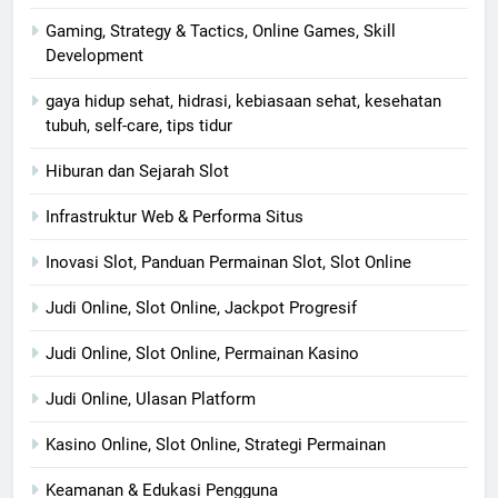
Gaming, Strategy & Tactics, Online Games, Skill
Development
gaya hidup sehat, hidrasi, kebiasaan sehat, kesehatan
tubuh, self-care, tips tidur
Hiburan dan Sejarah Slot
Infrastruktur Web & Performa Situs
Inovasi Slot, Panduan Permainan Slot, Slot Online
Judi Online, Slot Online, Jackpot Progresif
Judi Online, Slot Online, Permainan Kasino
Judi Online, Ulasan Platform
Kasino Online, Slot Online, Strategi Permainan
Keamanan & Edukasi Pengguna