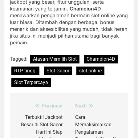
jackpot yang besar, fitur unggulan, serta
keamanan yang terjamin,
Champion4D
menawarkan pengalaman bermain slot online yang
luar biasa. Ditambah dengan berbagai bonus
menarik dan aksesibilitas yang mudah, tidak heran
jika situs ini menjadi pilihan utama bagi banyak
pemain.
Tagged:
Alasan Memilih Slot
Champion4D
RTP tinggi
Slot Gacor
slot online
Slot Terpercaya
Previous:
Next:
Post
navigation
Terbukti! Jackpot
Cara
Besar di Slot Gacor
Memaksimalkan
Hari Ini Siap
Pengalaman