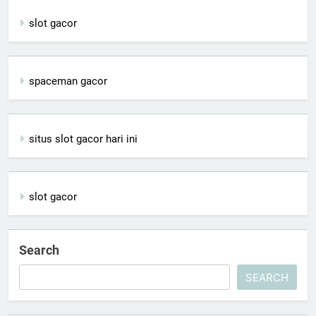
slot gacor
spaceman gacor
situs slot gacor hari ini
slot gacor
Search
SEARCH