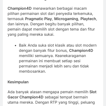
Champion4D
menawarkan berbagai macam
pilihan permainan slot dari penyedia terkemuka,
termasuk
Pragmatic Play
,
Microgaming
,
Playtech
,
dan lainnya. Dengan begitu banyak pilihan,
pemain dapat memilih slot dengan tema dan fitur
yang paling mereka sukai.
Baik Anda suka slot klasik atau slot modern
dengan banyak fitur bonus,
Champion4D
memiliki semuanya. Keanekaragaman
permainan ini membuat setiap sesi
permainan menjadi lebih seru dan tidak
membosankan.
Kesimpulan
Ada banyak alasan mengapa pemain memilih
Slot
Gacor Champion4D
sebagai tempat bermain
utama mereka. Dengan RTP yang tinggi, peluang