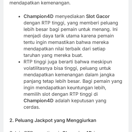
mendapatkan kemenangan.
Champion4D
menyediakan
Slot Gacor
dengan RTP tinggi, yang memberi peluang
lebih besar bagi pemain untuk menang. Ini
menjadi daya tarik utama karena pemain
tentu ingin memastikan bahwa mereka
mendapatkan nilai terbaik dari setiap
taruhan yang mereka buat.
RTP tinggi juga berarti bahwa meskipun
volatilitasnya bisa tinggi, peluang untuk
mendapatkan kemenangan dalam jangka
panjang tetap lebih besar. Bagi pemain yang
ingin mendapatkan keuntungan lebih,
memilih slot dengan RTP tinggi di
Champion4D
adalah keputusan yang
cerdas.
2.
Peluang Jackpot yang Menggiurkan