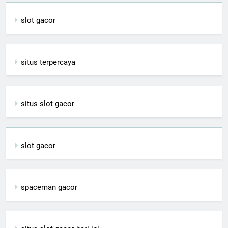
slot gacor
situs terpercaya
situs slot gacor
slot gacor
spaceman gacor