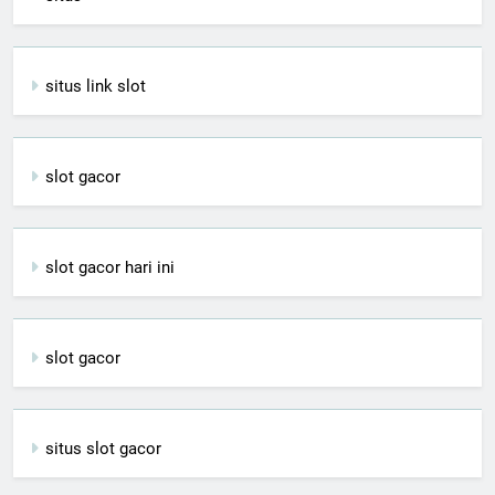
situs link slot
slot gacor
slot gacor hari ini
slot gacor
situs slot gacor