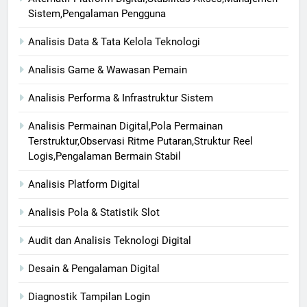
Sistem,Pengalaman Pengguna
Analisis Data & Tata Kelola Teknologi
Analisis Game & Wawasan Pemain
Analisis Performa & Infrastruktur Sistem
Analisis Permainan Digital,Pola Permainan
Terstruktur,Observasi Ritme Putaran,Struktur Reel
Logis,Pengalaman Bermain Stabil
Analisis Platform Digital
Analisis Pola & Statistik Slot
Audit dan Analisis Teknologi Digital
Desain & Pengalaman Digital
Diagnostik Tampilan Login