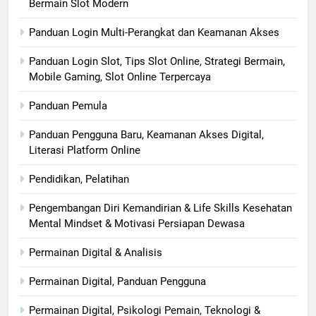
Bermain Slot Modern
Panduan Login Multi-Perangkat dan Keamanan Akses
Panduan Login Slot, Tips Slot Online, Strategi Bermain,
Mobile Gaming, Slot Online Terpercaya
Panduan Pemula
Panduan Pengguna Baru, Keamanan Akses Digital,
Literasi Platform Online
Pendidikan, Pelatihan
Pengembangan Diri Kemandirian & Life Skills Kesehatan
Mental Mindset & Motivasi Persiapan Dewasa
Permainan Digital & Analisis
Permainan Digital, Panduan Pengguna
Permainan Digital, Psikologi Pemain, Teknologi &