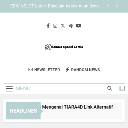
Skip
Panduan Login Edwinslot agar Tidak Mengalami
to
Gangguan Akses
content
Lebah4D Login Alternatif Saat Akses Utama
Tidak Tersedia
Panduan Lengkap Mengenal TIARA4D Link
Alternatif
EDWINSLOT Login: Panduan Akses Akun dengan
Sistem yang Lebih Praktis
Panduan Login Edwinslot agar Tidak Mengalami
Gangguan Akses
Ankara Epoksi
Dapatkan Lantai Epoksi Berkualitas Tinggi
Lebah4D Login Alternatif Saat Akses Utama
NEWSLETTER
RANDOM NEWS
Zemin
Tidak Tersedia
Dari Ankara Epoksi Zemin. Untuk Lantai
Yang Tahan Lama Dan Elegan.
MENU
nduan Lengkap Mengenal TIARA4D Link Alternatif
EDWI
HEADLINES
Weeks Ago
1 Mon