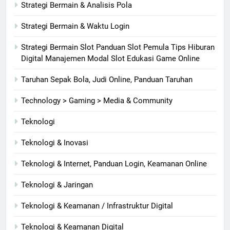
Strategi Bermain & Analisis Pola
Strategi Bermain & Waktu Login
Strategi Bermain Slot Panduan Slot Pemula Tips Hiburan
Digital Manajemen Modal Slot Edukasi Game Online
Taruhan Sepak Bola, Judi Online, Panduan Taruhan
Technology > Gaming > Media & Community
Teknologi
Teknologi & Inovasi
Teknologi & Internet, Panduan Login, Keamanan Online
Teknologi & Jaringan
Teknologi & Keamanan / Infrastruktur Digital
Teknologi & Keamanan Digital