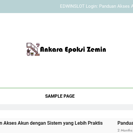
EDWINSLOT Login: Panduan Akses Ak
Panduan Login Edwinslot 
Lebah4D Login Alter
Panduan Leng
EDWINSLOT Login: Panduan Akses Ak
Panduan Login Edwinslot 
ara Epoksi Zemin
antai Epoksi Berkualitas Tinggi Dari Ankara Epoksi Zemin. U
Lebah4D Login Alter
SAMPLE PAGE
 dengan Sistem yang Lebih Praktis
Panduan Login Edw
2 Months Ago