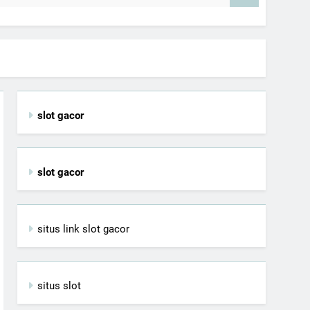
slot gacor
slot gacor
situs link slot gacor
situs slot