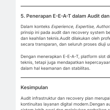
5. Penerapan E-E-A-T dalam Audit da
Dalam konteks
Experience, Expertise, Author
prinsip ini pada audit dan recovery system
dan keahlian teknis.Audit dilakukan oleh pr
secara transparan, dan seluruh proses diuji
Dengan menerapkan E-E-A-T, platform slot di
teknis, tetapi juga mendapatkan kepercayaa
dalam hal keamanan dan stabilitas.
Kesimpulan
Audit infrastruktur dan recovery plan merup
kontinuitas layanan digital modern.Dengan au
sistem lebih awal dan melakukan perbaikan 