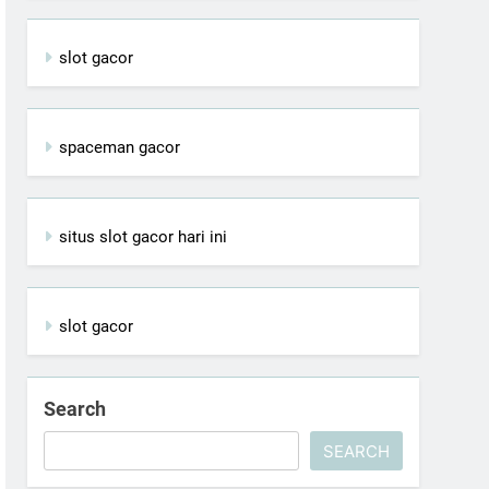
slot gacor
spaceman gacor
situs slot gacor hari ini
slot gacor
Search
SEARCH