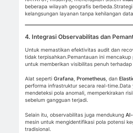
beberapa wilayah geografis berbeda.Strateg
kelangsungan layanan tanpa kehilangan data
4. Integrasi Observabilitas dan Peman
Untuk memastikan efektivitas audit dan reco
tidak terpisahkan.Pemantauan ini mencakup p
untuk memberikan visibilitas penuh terhadap
Alat seperti
Grafana
,
Prometheus
, dan
Elast
performa infrastruktur secara real-time.Da
mendeteksi pola anomali, memperkirakan ris
sebelum gangguan terjadi.
Selain itu, observabilitas juga mendukung
AI-
mesin untuk mengidentifikasi pola potensi k
tradisional.