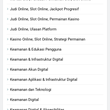
Judi Online, Slot Online, Jackpot Progresif
Judi Online, Slot Online, Permainan Kasino
Judi Online, Ulasan Platform
Kasino Online, Slot Online, Strategi Permainan
Keamanan & Edukasi Pengguna
Keamanan & Infrastruktur Digital
Keamanan Akun Digital
Keamanan Aplikasi & Infrastruktur Digital
Keamanan dan Teknologi
Keamanan Digital​
Keamanan Digital & Aksesibilitas