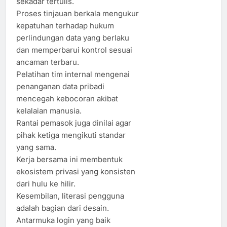
sekadar tertulis.
Proses tinjauan berkala mengukur
kepatuhan terhadap hukum
perlindungan data yang berlaku
dan memperbarui kontrol sesuai
ancaman terbaru.
Pelatihan tim internal mengenai
penanganan data pribadi
mencegah kebocoran akibat
kelalaian manusia.
Rantai pemasok juga dinilai agar
pihak ketiga mengikuti standar
yang sama.
Kerja bersama ini membentuk
ekosistem privasi yang konsisten
dari hulu ke hilir.
Kesembilan, literasi pengguna
adalah bagian dari desain.
Antarmuka login yang baik