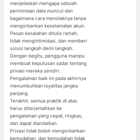
menjelaskan mengapa sebuah
permintaan data muncul dan
bagaimana cara menolaknya tanpa
mengorbankan keselamatan akun.
Pesan kesalahan ditulis ramah,
tidak mengintimidasi, dan memberi
solusi langkah demi langkah.
Dengan begitu, pengguna mampu
membuat keputusan sadar tentang
privasi mereka sendiri.
Pengalaman baik ini pada akhirnya
menumbuhkan loyalitas jangka
panjang.
Terakhir, semua praktik di atas
harus diterjemahkan ke
pengalaman yang cepat, ringkas,
dan dapat diandalkan.
Privasi tidak boleh mengorbankan
kemudahan, dan kemudahan tidak