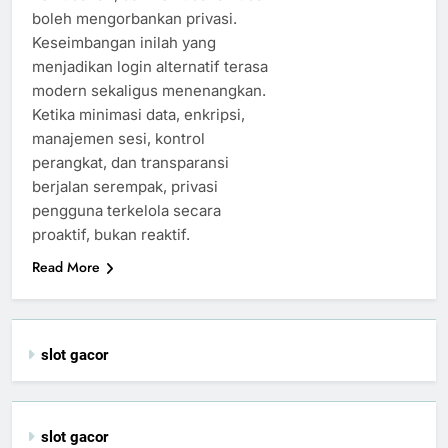
boleh mengorbankan privasi.
Keseimbangan inilah yang
menjadikan login alternatif terasa
modern sekaligus menenangkan.
Ketika minimasi data, enkripsi,
manajemen sesi, kontrol
perangkat, dan transparansi
berjalan serempak, privasi
pengguna terkelola secara
proaktif, bukan reaktif.
Read More
slot gacor
slot gacor