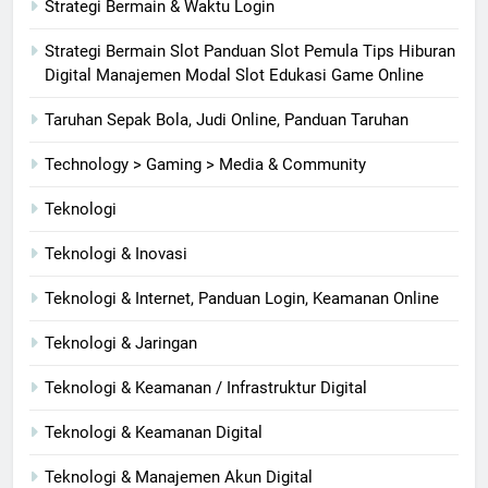
Strategi Bermain & Waktu Login
Strategi Bermain Slot Panduan Slot Pemula Tips Hiburan
Digital Manajemen Modal Slot Edukasi Game Online
Taruhan Sepak Bola, Judi Online, Panduan Taruhan
Technology > Gaming > Media & Community
Teknologi
Teknologi & Inovasi
Teknologi & Internet, Panduan Login, Keamanan Online
Teknologi & Jaringan
Teknologi & Keamanan / Infrastruktur Digital
Teknologi & Keamanan Digital
Teknologi & Manajemen Akun Digital