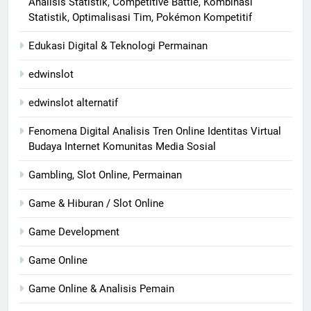
Analisis Statistik, Competitive Battle, Kombinasi
Statistik, Optimalisasi Tim, Pokémon Kompetitif
Edukasi Digital & Teknologi Permainan
edwinslot
edwinslot alternatif
Fenomena Digital Analisis Tren Online Identitas Virtual
Budaya Internet Komunitas Media Sosial
Gambling, Slot Online, Permainan
Game & Hiburan / Slot Online
Game Development
Game Online
Game Online & Analisis Pemain