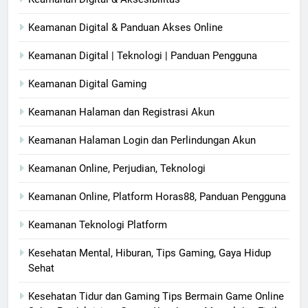
Keamanan Digital & Panduan Akses Online
Keamanan Digital | Teknologi | Panduan Pengguna
Keamanan Digital Gaming
Keamanan Halaman dan Registrasi Akun
Keamanan Halaman Login dan Perlindungan Akun
Keamanan Online, Perjudian, Teknologi
Keamanan Online, Platform Horas88, Panduan Pengguna
Keamanan Teknologi Platform
Kesehatan Mental, Hiburan, Tips Gaming, Gaya Hidup
Sehat
Kesehatan Tidur dan Gaming Tips Bermain Game Online