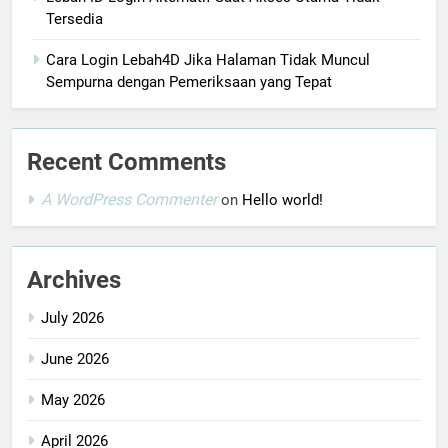
Tersedia
Cara Login Lebah4D Jika Halaman Tidak Muncul
Sempurna dengan Pemeriksaan yang Tepat
Recent Comments
A WordPress Commenter
on
Hello world!
Archives
July 2026
June 2026
May 2026
April 2026