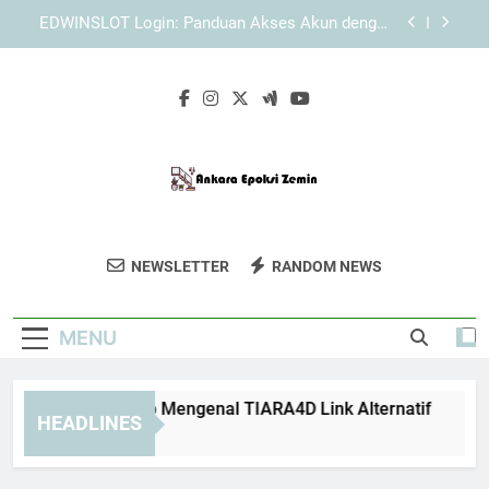
Skip
Panduan Login Edwinslot agar Tidak Mengalami
to
Gangguan Akses
content
Lebah4D Login Alternatif Saat Akses Utama
Tidak Tersedia
Panduan Lengkap Mengenal TIARA4D Link
Alternatif
EDWINSLOT Login: Panduan Akses Akun dengan
Sistem yang Lebih Praktis
Panduan Login Edwinslot agar Tidak Mengalami
Gangguan Akses
Ankara Epoksi
Dapatkan Lantai Epoksi Berkualitas Tinggi
Lebah4D Login Alternatif Saat Akses Utama
NEWSLETTER
RANDOM NEWS
Zemin
Tidak Tersedia
Dari Ankara Epoksi Zemin. Untuk Lantai
Yang Tahan Lama Dan Elegan.
MENU
nduan Lengkap Mengenal TIARA4D Link Alternatif
EDWI
HEADLINES
Weeks Ago
1 Mon