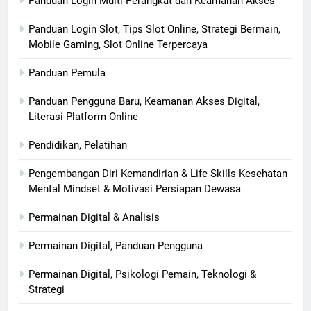
Panduan Login Multi-Perangkat dan Keamanan Akses
Panduan Login Slot, Tips Slot Online, Strategi Bermain,
Mobile Gaming, Slot Online Terpercaya
Panduan Pemula
Panduan Pengguna Baru, Keamanan Akses Digital,
Literasi Platform Online
Pendidikan, Pelatihan
Pengembangan Diri Kemandirian & Life Skills Kesehatan
Mental Mindset & Motivasi Persiapan Dewasa
Permainan Digital & Analisis
Permainan Digital, Panduan Pengguna
Permainan Digital, Psikologi Pemain, Teknologi &
Strategi