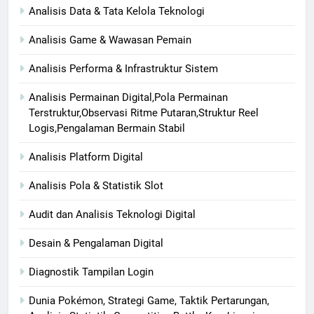
Analisis Data & Tata Kelola Teknologi
Analisis Game & Wawasan Pemain
Analisis Performa & Infrastruktur Sistem
Analisis Permainan Digital,Pola Permainan
Terstruktur,Observasi Ritme Putaran,Struktur Reel
Logis,Pengalaman Bermain Stabil
Analisis Platform Digital
Analisis Pola & Statistik Slot
Audit dan Analisis Teknologi Digital
Desain & Pengalaman Digital
Diagnostik Tampilan Login
Dunia Pokémon, Strategi Game, Taktik Pertarungan,