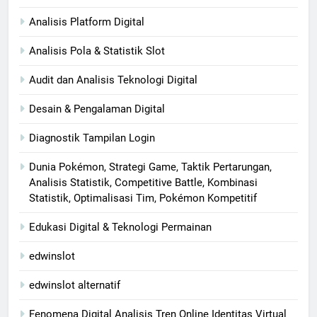
Analisis Platform Digital
Analisis Pola & Statistik Slot
Audit dan Analisis Teknologi Digital
Desain & Pengalaman Digital
Diagnostik Tampilan Login
Dunia Pokémon, Strategi Game, Taktik Pertarungan,
Analisis Statistik, Competitive Battle, Kombinasi
Statistik, Optimalisasi Tim, Pokémon Kompetitif
Edukasi Digital & Teknologi Permainan
edwinslot
edwinslot alternatif
Fenomena Digital Analisis Tren Online Identitas Virtual