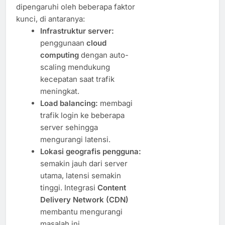
dipengaruhi oleh beberapa faktor
kunci, di antaranya:
Infrastruktur server:
penggunaan
cloud
computing
dengan auto-
scaling mendukung
kecepatan saat trafik
meningkat.
Load balancing:
membagi
trafik login ke beberapa
server sehingga
mengurangi latensi.
Lokasi geografis pengguna:
semakin jauh dari server
utama, latensi semakin
tinggi. Integrasi
Content
Delivery Network (CDN)
membantu mengurangi
masalah ini.