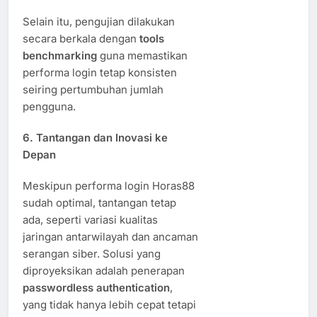
Selain itu, pengujian dilakukan
secara berkala dengan
tools
benchmarking
guna memastikan
performa login tetap konsisten
seiring pertumbuhan jumlah
pengguna.
6. Tantangan dan Inovasi ke
Depan
Meskipun performa login Horas88
sudah optimal, tantangan tetap
ada, seperti variasi kualitas
jaringan antarwilayah dan ancaman
serangan siber. Solusi yang
diproyeksikan adalah penerapan
passwordless authentication
,
yang tidak hanya lebih cepat tetapi