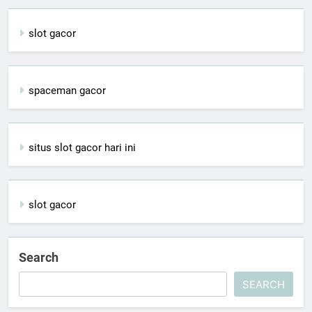
slot gacor
spaceman gacor
situs slot gacor hari ini
slot gacor
Search
SEARCH