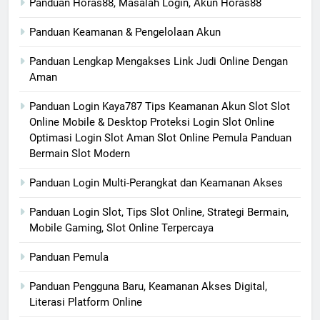
Panduan Horas88, Masalah Login, Akun Horas88
Panduan Keamanan & Pengelolaan Akun
Panduan Lengkap Mengakses Link Judi Online Dengan
Aman
Panduan Login Kaya787 Tips Keamanan Akun Slot Slot
Online Mobile & Desktop Proteksi Login Slot Online
Optimasi Login Slot Aman Slot Online Pemula Panduan
Bermain Slot Modern
Panduan Login Multi-Perangkat dan Keamanan Akses
Panduan Login Slot, Tips Slot Online, Strategi Bermain,
Mobile Gaming, Slot Online Terpercaya
Panduan Pemula
Panduan Pengguna Baru, Keamanan Akses Digital,
Literasi Platform Online