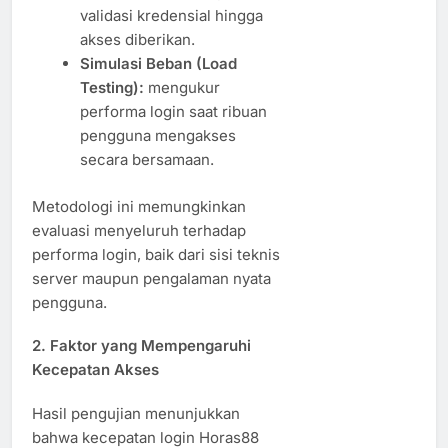
validasi kredensial hingga
akses diberikan.
Simulasi Beban (Load
Testing):
mengukur
performa login saat ribuan
pengguna mengakses
secara bersamaan.
Metodologi ini memungkinkan
evaluasi menyeluruh terhadap
performa login, baik dari sisi teknis
server maupun pengalaman nyata
pengguna.
2. Faktor yang Mempengaruhi
Kecepatan Akses
Hasil pengujian menunjukkan
bahwa kecepatan login Horas88