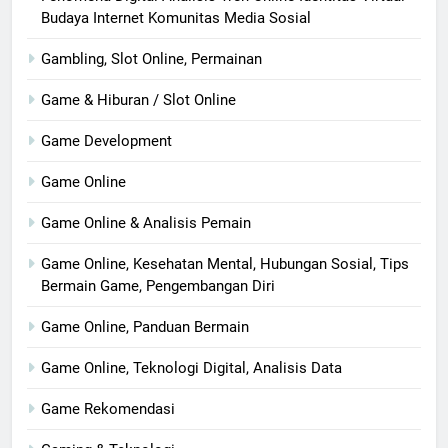
Budaya Internet Komunitas Media Sosial
Gambling, Slot Online, Permainan
Game & Hiburan / Slot Online
Game Development
Game Online
Game Online & Analisis Pemain
Game Online, Kesehatan Mental, Hubungan Sosial, Tips
Bermain Game, Pengembangan Diri
Game Online, Panduan Bermain
Game Online, Teknologi Digital, Analisis Data
Game Rekomendasi