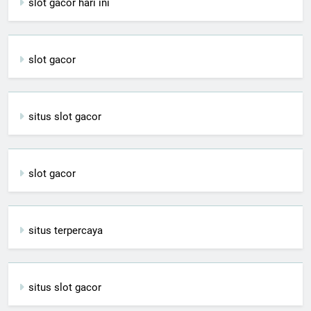
slot gacor hari ini
slot gacor
situs slot gacor
slot gacor
situs terpercaya
situs slot gacor