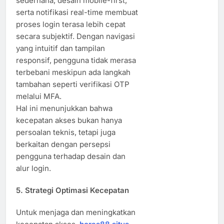
sederhana, desain mobile-first,
serta notifikasi real-time membuat
proses login terasa lebih cepat
secara subjektif. Dengan navigasi
yang intuitif dan tampilan
responsif, pengguna tidak merasa
terbebani meskipun ada langkah
tambahan seperti verifikasi OTP
melalui MFA.
Hal ini menunjukkan bahwa
kecepatan akses bukan hanya
persoalan teknis, tetapi juga
berkaitan dengan persepsi
pengguna terhadap desain dan
alur login.
5. Strategi Optimasi Kecepatan
Untuk menjaga dan meningkatkan