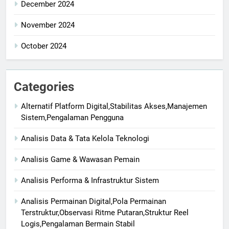
December 2024
November 2024
October 2024
Categories
Alternatif Platform Digital,Stabilitas Akses,Manajemen
Sistem,Pengalaman Pengguna
Analisis Data & Tata Kelola Teknologi
Analisis Game & Wawasan Pemain
Analisis Performa & Infrastruktur Sistem
Analisis Permainan Digital,Pola Permainan
Terstruktur,Observasi Ritme Putaran,Struktur Reel
Logis,Pengalaman Bermain Stabil