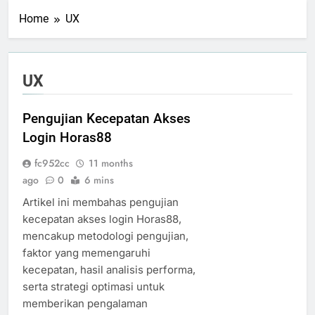
Home
UX
UX
Pengujian Kecepatan Akses
Login Horas88
fc952cc
11 months
ago
0
6 mins
Artikel ini membahas pengujian
kecepatan akses login Horas88,
mencakup metodologi pengujian,
faktor yang memengaruhi
kecepatan, hasil analisis performa,
serta strategi optimasi untuk
memberikan pengalaman