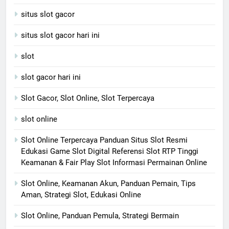
situs slot gacor
situs slot gacor hari ini
slot
slot gacor hari ini
Slot Gacor, Slot Online, Slot Terpercaya
slot online
Slot Online Terpercaya Panduan Situs Slot Resmi
Edukasi Game Slot Digital Referensi Slot RTP Tinggi
Keamanan & Fair Play Slot Informasi Permainan Online
Slot Online, Keamanan Akun, Panduan Pemain, Tips
Aman, Strategi Slot, Edukasi Online
Slot Online, Panduan Pemula, Strategi Bermain