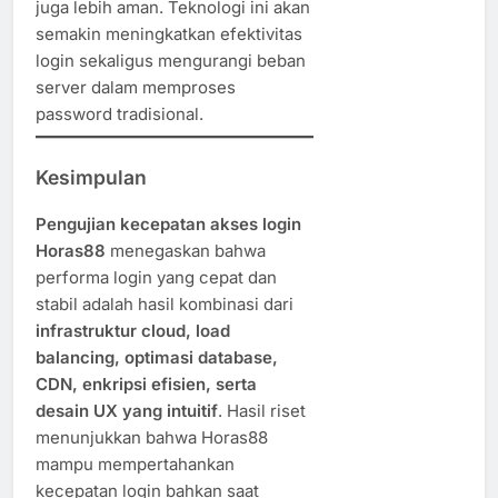
juga lebih aman. Teknologi ini akan
semakin meningkatkan efektivitas
login sekaligus mengurangi beban
server dalam memproses
password tradisional.
Kesimpulan
Pengujian kecepatan akses login
Horas88
menegaskan bahwa
performa login yang cepat dan
stabil adalah hasil kombinasi dari
infrastruktur cloud, load
balancing, optimasi database,
CDN, enkripsi efisien, serta
desain UX yang intuitif
. Hasil riset
menunjukkan bahwa Horas88
mampu mempertahankan
kecepatan login bahkan saat