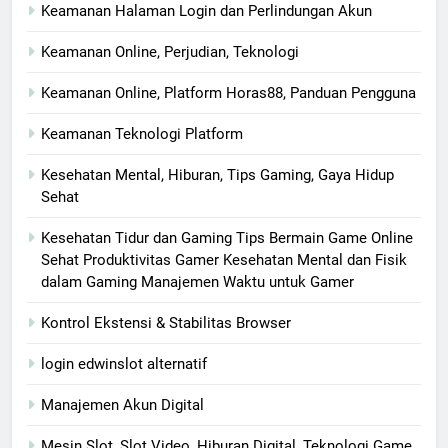
Keamanan Halaman Login dan Perlindungan Akun
Keamanan Online, Perjudian, Teknologi
Keamanan Online, Platform Horas88, Panduan Pengguna
Keamanan Teknologi Platform
Kesehatan Mental, Hiburan, Tips Gaming, Gaya Hidup
Sehat
Kesehatan Tidur dan Gaming Tips Bermain Game Online
Sehat Produktivitas Gamer Kesehatan Mental dan Fisik
dalam Gaming Manajemen Waktu untuk Gamer
Kontrol Ekstensi & Stabilitas Browser
login edwinslot alternatif
Manajemen Akun Digital
Mesin Slot, Slot Video, Hiburan Digital, Teknologi Game,