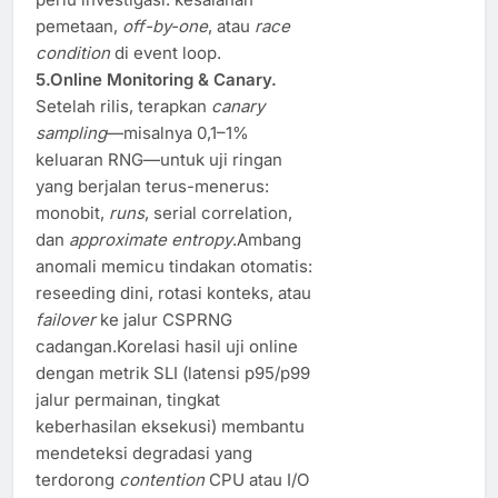
pemetaan,
off-by-one
, atau
race
condition
di event loop.
5.Online Monitoring & Canary.
Setelah rilis, terapkan
canary
sampling
—misalnya 0,1–1%
keluaran RNG—untuk uji ringan
yang berjalan terus-menerus:
monobit,
runs
, serial correlation,
dan
approximate entropy
.Ambang
anomali memicu tindakan otomatis:
reseeding dini, rotasi konteks, atau
failover
ke jalur CSPRNG
cadangan.Korelasi hasil uji online
dengan metrik SLI (latensi p95/p99
jalur permainan, tingkat
keberhasilan eksekusi) membantu
mendeteksi degradasi yang
terdorong
contention
CPU atau I/O