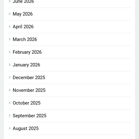
June 2026
May 2026
April 2026
March 2026
February 2026
January 2026
December 2025
November 2025
October 2025
September 2025
August 2025