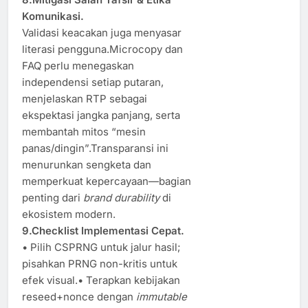
Komunikasi.
Validasi keacakan juga menyasar
literasi pengguna.Microcopy dan
FAQ perlu menegaskan
independensi setiap putaran,
menjelaskan RTP sebagai
ekspektasi jangka panjang, serta
membantah mitos “mesin
panas/dingin”.Transparansi ini
menurunkan sengketa dan
memperkuat kepercayaan—bagian
penting dari
brand durability
di
ekosistem modern.
9.Checklist Implementasi Cepat.
• Pilih CSPRNG untuk jalur hasil;
pisahkan PRNG non-kritis untuk
efek visual.• Terapkan kebijakan
reseed+nonce dengan
immutable