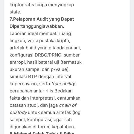
kriptografis tanpa menyingkap
state.
7.Pelaporan Audit yang Dapat
Dipertanggungjawabkan.
Laporan ideal memuat: ruang
lingkup, versi pustaka kripto,
artefak build yang ditandatangani,
konfigurasi DRBG/PRNG, sumber
entropi, hasil baterai uji (termasuk
ukuran sampel dan p-value),
simulasi RTP dengan interval
kepercayaan, serta
traceability
perubahan antar rilis.Bedakan
fakta dan interpretasi, cantumkan
batasan studi, dan jaga
chain of
custody
untuk semua artefak (log,
sampel, konfigurasi) agar sah
digunakan di forum kepatuhan.
8.Mitigasi Salah Tafsir & Etika