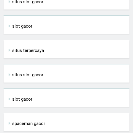
situs slot gacor
slot gacor
situs terpercaya
situs slot gacor
slot gacor
spaceman gacor