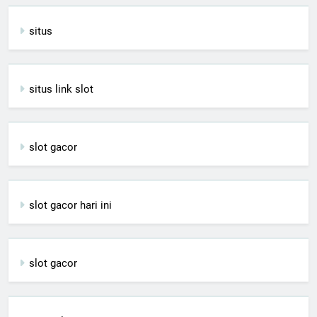
situs
situs link slot
slot gacor
slot gacor hari ini
slot gacor