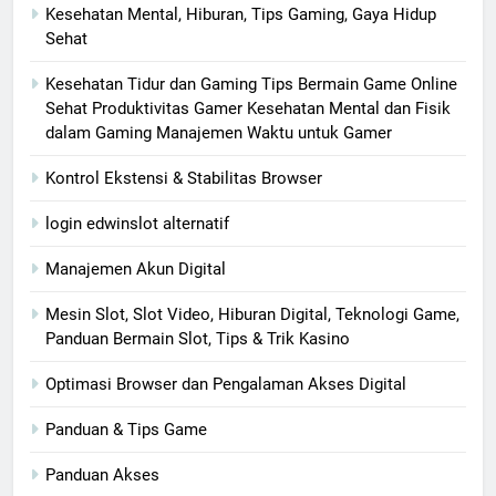
Kesehatan Mental, Hiburan, Tips Gaming, Gaya Hidup
Sehat
Kesehatan Tidur dan Gaming Tips Bermain Game Online
Sehat Produktivitas Gamer Kesehatan Mental dan Fisik
dalam Gaming Manajemen Waktu untuk Gamer
Kontrol Ekstensi & Stabilitas Browser
login edwinslot alternatif
Manajemen Akun Digital
Mesin Slot, Slot Video, Hiburan Digital, Teknologi Game,
Panduan Bermain Slot, Tips & Trik Kasino
Optimasi Browser dan Pengalaman Akses Digital
Panduan & Tips Game
Panduan Akses