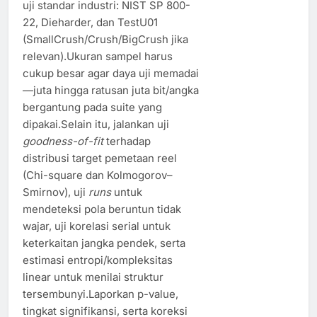
uji standar industri: NIST SP 800-
22, Dieharder, dan TestU01
(SmallCrush/Crush/BigCrush jika
relevan).Ukuran sampel harus
cukup besar agar daya uji memadai
—juta hingga ratusan juta bit/angka
bergantung pada suite yang
dipakai.Selain itu, jalankan uji
goodness-of-fit
terhadap
distribusi target pemetaan reel
(Chi-square dan Kolmogorov–
Smirnov), uji
runs
untuk
mendeteksi pola beruntun tidak
wajar, uji korelasi serial untuk
keterkaitan jangka pendek, serta
estimasi entropi/kompleksitas
linear untuk menilai struktur
tersembunyi.Laporkan p-value,
tingkat signifikansi, serta koreksi