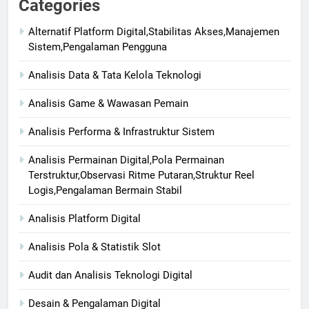
Categories
Alternatif Platform Digital,Stabilitas Akses,Manajemen
Sistem,Pengalaman Pengguna
Analisis Data & Tata Kelola Teknologi
Analisis Game & Wawasan Pemain
Analisis Performa & Infrastruktur Sistem
Analisis Permainan Digital,Pola Permainan
Terstruktur,Observasi Ritme Putaran,Struktur Reel
Logis,Pengalaman Bermain Stabil
Analisis Platform Digital
Analisis Pola & Statistik Slot
Audit dan Analisis Teknologi Digital
Desain & Pengalaman Digital