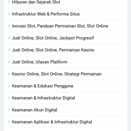
Hiburan dan Sejarah Slot
Infrastruktur Web & Performa Situs
Inovasi Slot, Panduan Permainan Slot, Slot Online
Judi Online, Slot Online, Jackpot Progresif
Judi Online, Slot Online, Permainan Kasino
Judi Online, Ulasan Platform
Kasino Online, Slot Online, Strategi Permainan
Keamanan & Edukasi Pengguna
Keamanan & Infrastruktur Digital
Keamanan Akun Digital
Keamanan Aplikasi & Infrastruktur Digital