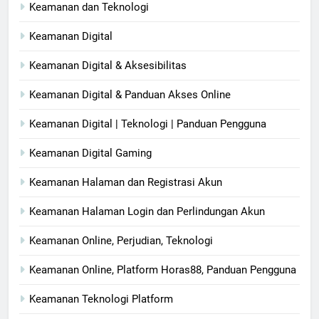
Keamanan dan Teknologi
Keamanan Digital​
Keamanan Digital & Aksesibilitas
Keamanan Digital & Panduan Akses Online
Keamanan Digital | Teknologi | Panduan Pengguna
Keamanan Digital Gaming
Keamanan Halaman dan Registrasi Akun
Keamanan Halaman Login dan Perlindungan Akun
Keamanan Online, Perjudian, Teknologi
Keamanan Online, Platform Horas88, Panduan Pengguna
Keamanan Teknologi Platform