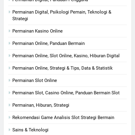
Permainan Digital, Psikologi Pemain, Teknologi &
Strategi
Permainan Kasino Online
Permainan Online, Panduan Bermain
Permainan Online, Slot Online, Kasino, Hiburan Digital
Permainan Online, Strategi & Tips, Data & Statistik
Permainan Slot Online
Permainan Slot, Casino Online, Panduan Bermain Slot
Permainan, Hiburan, Strategi
Rekomendasi Game Analisis Slot Strategi Bermain
Sains & Teknologi